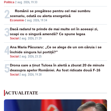
Politica
·
2 aug. 2026, 19:33
2
Românii se pregătesc pentru cel mai sumbru
scenariu, odată cu alerta energetică
Economie
-
2 aug. 2026, 19:34
3
Dacă radarul te prinde de mai multe ori în aceeași zi,
scapi cu o singură amendă? Ce spune legea
Social
-
2 aug. 2026, 21:29
4
Ana Maria Păcuraru: „Ce se alege de un om căruia i se
închide singura lui portiță?”
Social
-
2 aug. 2026, 23:25
5
Drona care a ținut Tulcea în alertă a zburat 20 de minute
deasupra apelor României. Au fost ridicate două F-16
Social
-
2 aug. 2026, 19:28
ACTUALITATE