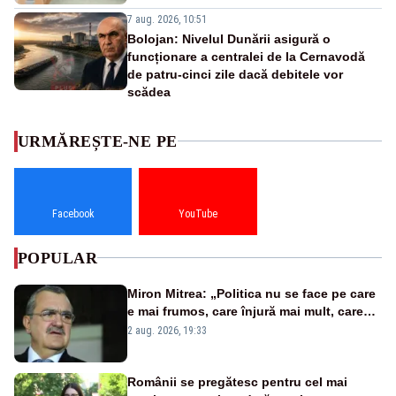
7 aug. 2026, 10:51
Bolojan: Nivelul Dunării asigură o
funcționare a centralei de la Cernavodă
de patru-cinci zile dacă debitele vor
scădea
URMĂREȘTE-NE PE
Facebook
YouTube
POPULAR
Miron Mitrea: „Politica nu se face pe care
e mai frumos, care înjură mai mult, care
țipă mai tare, ci pe proiecte”
2 aug. 2026, 19:33
Românii se pregătesc pentru cel mai