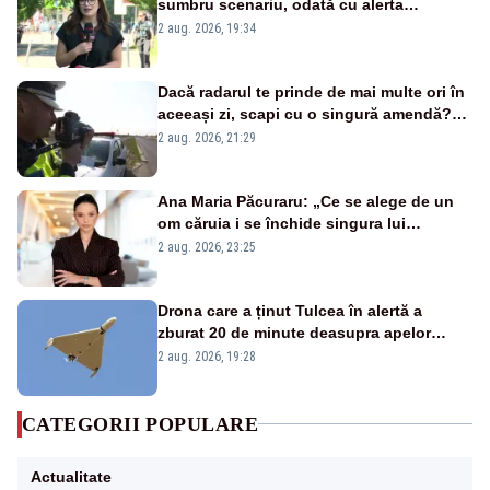
sumbru scenariu, odată cu alerta
energetică
2 aug. 2026, 19:34
Dacă radarul te prinde de mai multe ori în
aceeași zi, scapi cu o singură amendă?
Ce spune legea
2 aug. 2026, 21:29
Ana Maria Păcuraru: „Ce se alege de un
om căruia i se închide singura lui
portiță?”
2 aug. 2026, 23:25
Drona care a ținut Tulcea în alertă a
zburat 20 de minute deasupra apelor
României. Au fost ridicate două F-16
2 aug. 2026, 19:28
CATEGORII POPULARE
Actualitate