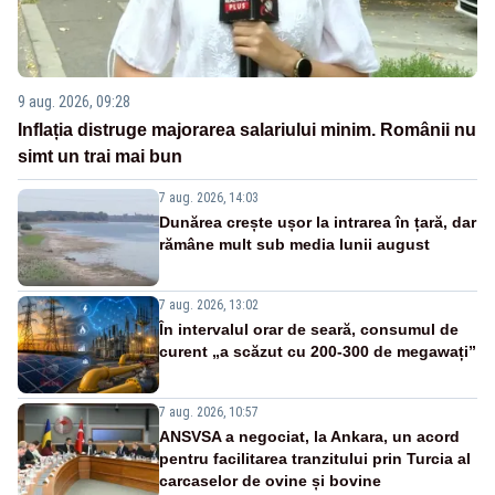
9 aug. 2026, 09:28
Inflația distruge majorarea salariului minim. Românii nu
simt un trai mai bun
7 aug. 2026, 14:03
Dunărea crește ușor la intrarea în țară, dar
rămâne mult sub media lunii august
7 aug. 2026, 13:02
În intervalul orar de seară, consumul de
curent „a scăzut cu 200-300 de megawați”
7 aug. 2026, 10:57
ANSVSA a negociat, la Ankara, un acord
pentru facilitarea tranzitului prin Turcia al
carcaselor de ovine și bovine