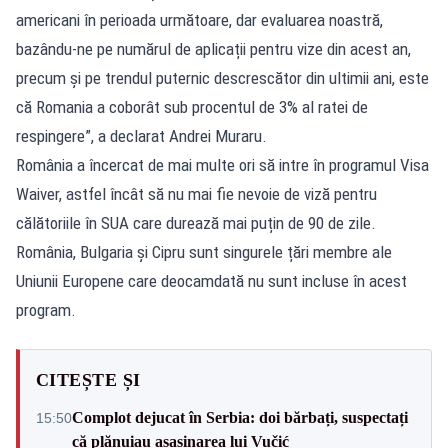
americani în perioada următoare, dar evaluarea noastră,
bazându-ne pe numărul de aplicații pentru vize din acest an,
precum și pe trendul puternic descrescător din ultimii ani, este
că Romania a coborât sub procentul de 3% al ratei de
respingere”, a declarat Andrei Muraru.
România a încercat de mai multe ori să intre în programul Visa
Waiver, astfel încât să nu mai fie nevoie de viză pentru
călătoriile în SUA care durează mai puțin de 90 de zile.
România, Bulgaria şi Cipru sunt singurele țări membre ale
Uniunii Europene care deocamdată nu sunt incluse în acest
program.
CITEȘTE ȘI
Complot dejucat în Serbia: doi bărbați, suspectați
15:50
că plănuiau asasinarea lui Vučić