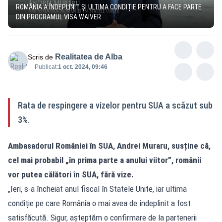
ROMÂNIA A ÎNDEPLINIT ȘI ULTIMA CONDIȚIE PENTRU A FACE PARTE
DIN PROGRAMUL VISA WAIVER
Realitatea de Alba
Scris de
Publicat:
1 oct. 2024, 09:46
Rata de respingere a vizelor pentru SUA a scăzut sub
3%.
Ambasadorul României în SUA, Andrei Muraru, susține că,
cel mai probabil „în prima parte a anului viitor”, românii
vor putea călători în SUA, fără vize.
„Ieri, s-a încheiat anul fiscal în Statele Unite, iar ultima
condiție pe care România o mai avea de îndeplinit a fost
satisfăcută. Sigur, așteptăm o confirmare de la partenerii