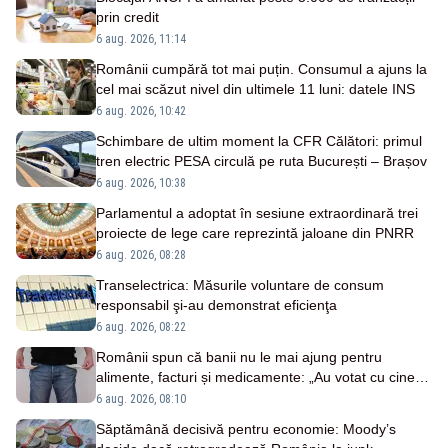
prin credit
6 aug. 2026, 11:14
Românii cumpără tot mai puțin. Consumul a ajuns la
cel mai scăzut nivel din ultimele 11 luni: datele INS
6 aug. 2026, 10:42
Schimbare de ultim moment la CFR Călători: primul
tren electric PESA circulă pe ruta București – Brașov
6 aug. 2026, 10:38
Parlamentul a adoptat în sesiune extraordinară trei
proiecte de lege care reprezintă jaloane din PNRR
6 aug. 2026, 08:28
Transelectrica: Măsurile voluntare de consum
responsabil şi-au demonstrat eficienţa
6 aug. 2026, 08:22
Românii spun că banii nu le mai ajung pentru
alimente, facturi și medicamente: „Au votat cu cine
nu trebuie!”
6 aug. 2026, 08:10
Săptămână decisivă pentru economie: Moody’s