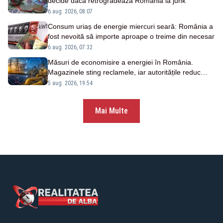
decide dacă retrogradează România la junk
6 aug. 2026, 08:07
Consum uriaș de energie miercuri seară: România a
fost nevoită să importe aproape o treime din necesar
6 aug. 2026, 07:32
Măsuri de economisire a energiei în România.
Magazinele sting reclamele, iar autoritățile reduc
consumul
5 aug. 2026, 19:54
Mai Multe