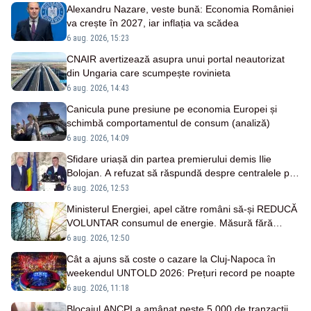
Alexandru Nazare, veste bună: Economia României
va crește în 2027, iar inflația va scădea
6 aug. 2026, 15:23
CNAIR avertizează asupra unui portal neautorizat
din Ungaria care scumpește rovinieta
6 aug. 2026, 14:43
Canicula pune presiune pe economia Europei și
schimbă comportamentul de consum (analiză)
6 aug. 2026, 14:09
Sfidare uriașă din partea premierului demis Ilie
Bolojan. A refuzat să răspundă despre centralele pe
cărbune
6 aug. 2026, 12:53
Ministerul Energiei, apel către români să-și REDUCĂ
VOLUNTAR consumul de energie. Măsură fără
precedent în ultimele decenii
6 aug. 2026, 12:50
Cât a ajuns să coste o cazare la Cluj-Napoca în
weekendul UNTOLD 2026: Prețuri record pe noapte
6 aug. 2026, 11:18
Blocajul ANCPI a amânat peste 5.000 de tranzacții