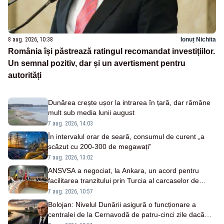
8 aug. 2026, 10:38
Ionuț Nichita
România își păstrează ratingul recomandat investițiilor.
Un semnal pozitiv, dar și un avertisment pentru
autorități
Dunărea crește ușor la intrarea în țară, dar rămâne
mult sub media lunii august
7 aug. 2026, 14:03
În intervalul orar de seară, consumul de curent „a
scăzut cu 200-300 de megawați”
7 aug. 2026, 13:02
ANSVSA a negociat, la Ankara, un acord pentru
facilitarea tranzitului prin Turcia al carcaselor de
ovine și bovine
7 aug. 2026, 10:57
Bolojan: Nivelul Dunării asigură o funcționare a
centralei de la Cernavodă de patru-cinci zile dacă