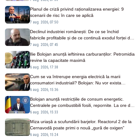
Planul de criză privind raționalizarea energiei: 9
scenarii de risc în care se aplică
7 aug. 2026, 07:50
Declinul industriei românești: De ce se închid
fabricile profitabile și de ce continuă exodul forței de
muncă
7 aug. 2026, 07:45
Ilie Bolojan anunță ieftinirea carburanților: Petromidia
revine la capacitate maximă
6 aug. 2026, 17:38
Cum se va întrerupe energia electrică la marii
consumatori industriali? Bolojan: Nu vor exista
compensații
6 aug. 2026, 15:36
Bolojan anunță restricțiile de consum energetic.
Centralele pe combustibili fosili, repornite. La ore de
vârf se va apela la importuri - LIVE TEXT
6 aug. 2026, 15:33
Miza uriașă a scufundării barjelor. Reactorul 2 de la
Cernavodă poate primi o nouă „gură de oxigen”
6 aug. 2026, 15:24