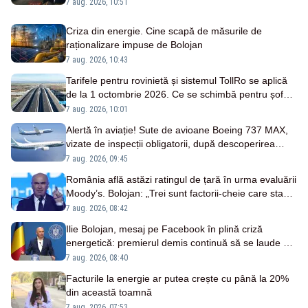
debitele vor scădea
7 aug. 2026, 10:51
Criza din energie. Cine scapă de măsurile de
raționalizare impuse de Bolojan
7 aug. 2026, 10:43
Tarifele pentru rovinietă și sistemul TollRo se aplică
de la 1 octombrie 2026. Ce se schimbă pentru șoferi
și transportatori
7 aug. 2026, 10:01
Alertă în aviație! Sute de avioane Boeing 737 MAX,
vizate de inspecții obligatorii, după descoperirea
unor fisuri în fuselaj
7 aug. 2026, 09:45
România află astăzi ratingul de țară în urma evaluării
Moody’s. Bolojan: „Trei sunt factorii-cheie care stau
la baza acestor evaluări”
7 aug. 2026, 08:42
Ilie Bolojan, mesaj pe Facebook în plină criză
energetică: premierul demis continuă să se laude cu
măsurile luate
7 aug. 2026, 08:40
Facturile la energie ar putea crește cu până la 20%
din această toamnă
7 aug. 2026, 07:53