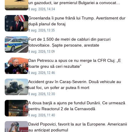
un gazoduct, iar premierul Bulgariei a convocat
Consiliul de Securitate
8 aug. 2026, 14:34
Groenlanda îi pune frână lui Trump. Avertisment dur
după planul de foraj
8 aug. 2026, 13:35
Furt de 1.500 de metri de cabluri din parcuri
fotovoltaice. Șapte persoane, arestate
8 aug. 2026, 13:09
Dan Petrescu a spus ce nu merge la CFR Cluj: „E
foarte greu să ceri rezultate”
8 aug. 2026, 12:46
Accident grav în Caraș-Severin. Două vehicule au
luat foc, un șofer ar putea fi mort
8 aug. 2026, 12:30
A doua barjă a ajuns pe fundul Dunării. Ce urmează
pentru Reactorul 2 de la Cernavodă
8 aug. 2026, 11:40
David Popovici, favorit la aur la Europene. Americanii
au anticipat podiumul