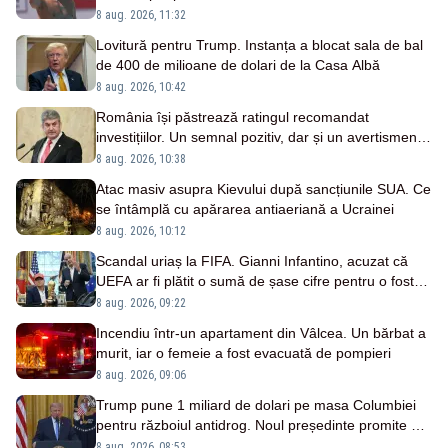
8 aug. 2026, 11:32
Lovitură pentru Trump. Instanța a blocat sala de bal
de 400 de milioane de dolari de la Casa Albă
8 aug. 2026, 10:42
România își păstrează ratingul recomandat
investițiilor. Un semnal pozitiv, dar și un avertisment
pentru autorități
8 aug. 2026, 10:38
Atac masiv asupra Kievului după sancțiunile SUA. Ce
se întâmplă cu apărarea antiaeriană a Ucrainei
8 aug. 2026, 10:12
Scandal uriaș la FIFA. Gianni Infantino, acuzat că
UEFA ar fi plătit o sumă de șase cifre pentru o fostă
angajată
8 aug. 2026, 09:22
Incendiu într-un apartament din Vâlcea. Un bărbat a
murit, iar o femeie a fost evacuată de pompieri
8 aug. 2026, 09:06
Trump pune 1 miliard de dolari pe masa Columbiei
pentru războiul antidrog. Noul președinte promite o
ofensivă
8 aug. 2026, 08:53