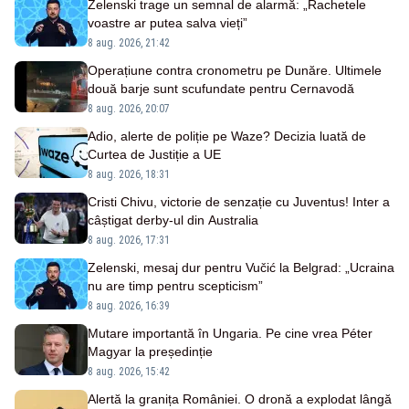
Zelenski trage un semnal de alarmă: „Rachetele
voastre ar putea salva vieți”
8 aug. 2026, 21:42
Operațiune contra cronometru pe Dunăre. Ultimele
două barje sunt scufundate pentru Cernavodă
8 aug. 2026, 20:07
Adio, alerte de poliție pe Waze? Decizia luată de
Curtea de Justiție a UE
8 aug. 2026, 18:31
Cristi Chivu, victorie de senzație cu Juventus! Inter a
câștigat derby-ul din Australia
8 aug. 2026, 17:31
Zelenski, mesaj dur pentru Vučić la Belgrad: „Ucraina
nu are timp pentru scepticism”
8 aug. 2026, 16:39
Mutare importantă în Ungaria. Pe cine vrea Péter
Magyar la președinție
8 aug. 2026, 15:42
Alertă la granița României. O dronă a explodat lângă