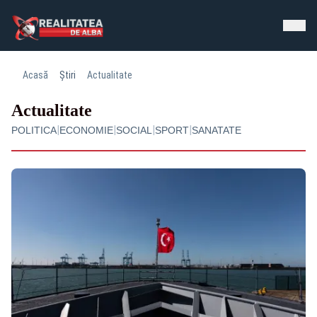
Acasă
Știri
Actualitate
Actualitate
|
|
|
|
POLITICA
ECONOMIE
SOCIAL
SPORT
SANATATE