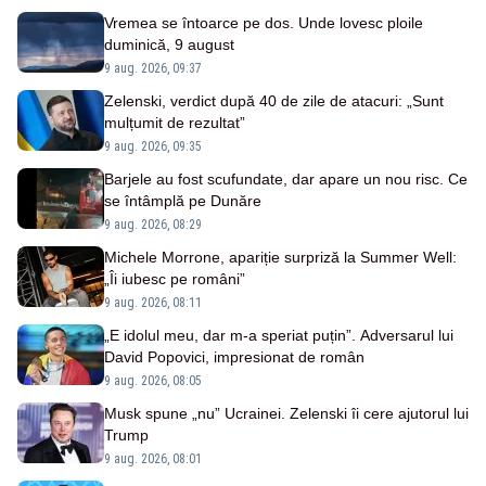
Vremea se întoarce pe dos. Unde lovesc ploile
duminică, 9 august
9 aug. 2026, 09:37
Zelenski, verdict după 40 de zile de atacuri: „Sunt
mulțumit de rezultat”
9 aug. 2026, 09:35
Barjele au fost scufundate, dar apare un nou risc. Ce
se întâmplă pe Dunăre
9 aug. 2026, 08:29
Michele Morrone, apariție surpriză la Summer Well:
„Îi iubesc pe români”
9 aug. 2026, 08:11
„E idolul meu, dar m-a speriat puțin”. Adversarul lui
David Popovici, impresionat de român
9 aug. 2026, 08:05
Musk spune „nu” Ucrainei. Zelenski îi cere ajutorul lui
Trump
9 aug. 2026, 08:01