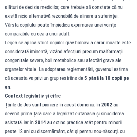
alături de decizia medicilor, care trebuie să constate că nu
există nicio alternativă rezonabilă de alinare a suferinței.
Vârsta copilului poate împiedica exprimarea unei voințe
comparabile cu cea a unui adult.
Legea se aplică strict copiilor grav bolnavi a căror moarte este
considerată iminentă, vizând afecțiuni precum malformații
congenitale severe, boli metabolice sau afectări grave ale
organelor vitale. La adoptarea reglementării, guvernul estima
că aceasta va privi un grup restrâns de
5 până la 10 copii pe
an
.
Context legislativ și cifre
Țările de Jos sunt pioniere în acest domeniu: în
2002
au
devenit prima țară care a legalizat eutanasia și sinuciderea
asistată, iar în
2014
au extins practica atât pentru minorii
peste 12 ani cu discernământ, cât și pentru nou-născuți, cu