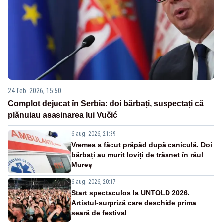
24 feb. 2026, 15:50
Complot dejucat în Serbia: doi bărbați, suspectați că
plănuiau asasinarea lui Vučić
6 aug. 2026, 21:39
Vremea a făcut prăpăd după caniculă. Doi
bărbați au murit loviți de trăsnet în râul
Mureș
6 aug. 2026, 20:17
Start spectaculos la UNTOLD 2026.
Artistul-surpriză care deschide prima
seară de festival