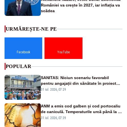
României va crește în 2027, iar inflația va
scădea
URMĂREȘTE-NE PE
Facebook
YouTube
POPULAR
SANITAS: Niciun scenariu favorabil
pentru angajații din sănătate în proiectul
Legii salarizării
31 iul. 2026, 07:29
ANM a emis cod galben și cod portocaliu
de caniculă. Temperaturile urcă până la 38
de grade, iar nopțile devin tropicale
31 iul. 2026, 07:39