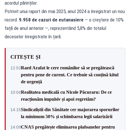
acordul părinților.
Potrivit unui raport din mai 2025, anul 2024 a înregistrat un nou
record:
9.958 de cazuri de eutanasiere
— o creștere de 10%
față de anul anterior —, reprezentând 5,8% din totalul
deceselor înregistrate în țară.
CITEȘTE ȘI
Raed Arafat le cere românilor să se pregătească
12:53
pentru pene de curent. Ce trebuie să conțină kitul
de urgență
Realitatea medicală cu Nicole Păcuraru: De ce
10:04
reacționăm impulsiv și apoi regretăm?
Sindicaliștii din Sănătate cer majorarea sporurilor
14:15
la minimum 50% și schimbarea legii salarizării
CNAS pregătește eliminarea plafoanelor pentru
14:09