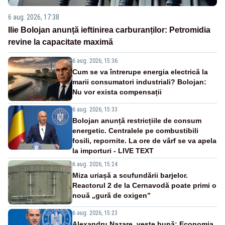
6 aug. 2026, 17:38
Ilie Bolojan anunță ieftinirea carburanților: Petromidia
revine la capacitate maximă
6 aug. 2026, 15:36
Cum se va întrerupe energia electrică la
marii consumatori industriali? Bolojan:
Nu vor exista compensații
6 aug. 2026, 15:33
Bolojan anunță restricțiile de consum
energetic. Centralele pe combustibili
fosili, repornite. La ore de vârf se va apela
la importuri - LIVE TEXT
6 aug. 2026, 15:24
Miza uriașă a scufundării barjelor.
Reactorul 2 de la Cernavodă poate primi o
nouă „gură de oxigen”
6 aug. 2026, 15:23
Alexandru Nazare, veste bună: Economia