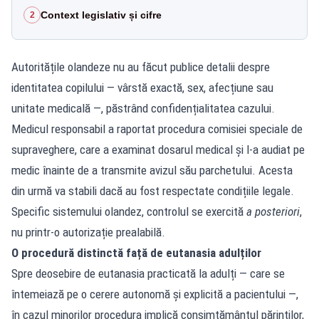
Context legislativ și cifre
2
Autoritățile olandeze nu au făcut publice detalii despre
identitatea copilului — vârstă exactă, sex, afecțiune sau
unitate medicală —, păstrând confidențialitatea cazului.
Medicul responsabil a raportat procedura comisiei speciale de
supraveghere, care a examinat dosarul medical și l-a audiat pe
medic înainte de a transmite avizul său parchetului. Acesta
din urmă va stabili dacă au fost respectate condițiile legale.
Specific sistemului olandez, controlul se exercită
a posteriori
,
nu printr-o autorizație prealabilă.
O procedură distinctă față de eutanasia adulților
Spre deosebire de eutanasia practicată la adulți — care se
întemeiază pe o cerere autonomă și explicită a pacientului —,
în cazul minorilor procedura implică consimțământul părinților,