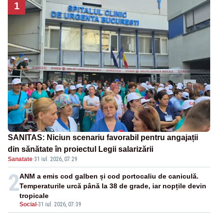
1
SANITAS: Niciun scenariu favorabil pentru angajații
din sănătate în proiectul Legii salarizării
Sanatate
·
31 iul. 2026, 07:29
2
ANM a emis cod galben și cod portocaliu de caniculă.
Temperaturile urcă până la 38 de grade, iar nopțile devin
tropicale
Social
-
31 iul. 2026, 07:39