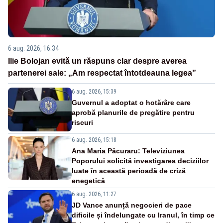
6 aug. 2026, 16:34
Ilie Bolojan evită un răspuns clar despre averea
partenerei sale: „Am respectat întotdeauna legea”
6 aug. 2026, 15:39
Guvernul a adoptat o hotărâre care
aprobă planurile de pregătire pentru
riscuri
6 aug. 2026, 15:18
Ana Maria Păcuraru: Televiziunea
Poporului solicită investigarea deciziilor
luate în această perioadă de criză
enegetică
6 aug. 2026, 11:27
JD Vance anunță negocieri de pace
dificile și îndelungate cu Iranul, în timp ce