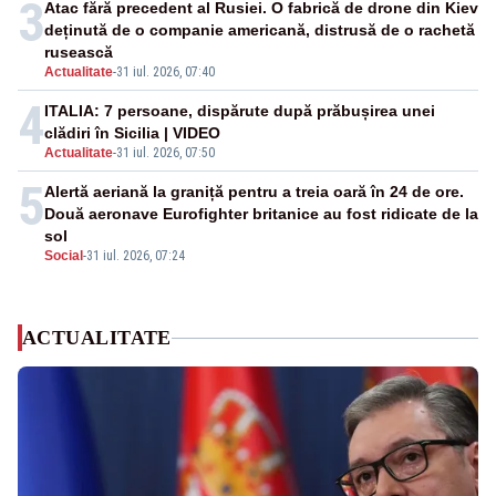
3
Atac fără precedent al Rusiei. O fabrică de drone din Kiev
deținută de o companie americană, distrusă de o rachetă
rusească
Actualitate
-
31 iul. 2026, 07:40
4
ITALIA: 7 persoane, dispărute după prăbușirea unei
clădiri în Sicilia | VIDEO
Actualitate
-
31 iul. 2026, 07:50
5
Alertă aeriană la graniță pentru a treia oară în 24 de ore.
Două aeronave Eurofighter britanice au fost ridicate de la
sol
Social
-
31 iul. 2026, 07:24
ACTUALITATE