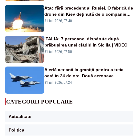
Atac fără precedent al Rusiei. O fabrică de
drone din Kiev deținută de o companie
americană, distrusă de o rachetă
31 iul. 2026, 07:40
rusească
ITALIA: 7 persoane, dispărute după
prăbușirea unei clădiri în Sicilia | VIDEO
31 iul. 2026, 07:50
Alertă aeriană la graniță pentru a treia
oară în 24 de ore. Două aeronave
Eurofighter britanice au fost ridicate de la
31 iul. 2026, 07:24
sol
CATEGORII POPULARE
Actualitate
Politica