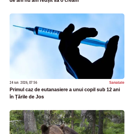
de ani nu am reușit să o creăm”
24 iun. 2026, 07:56
Sanatate
Primul caz de eutanasiere a unui copil sub 12 ani
în Țările de Jos