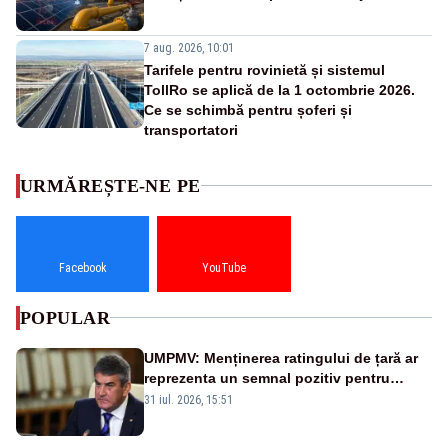
7 aug. 2026, 10:01
Tarifele pentru rovinietă și sistemul
TollRo se aplică de la 1 octombrie 2026.
Ce se schimbă pentru șoferi și
transportatori
URMĂREȘTE-NE PE
Facebook
YouTube
POPULAR
UMPMV: Menținerea ratingului de țară ar
reprezenta un semnal pozitiv pentru
România. Autoritățile trebuie să continue
31 iul. 2026, 15:51
consolidarea stabilității economice și
financiare