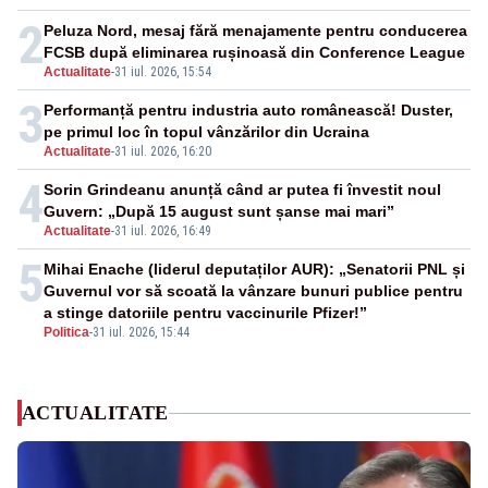
financiare
2
Peluza Nord, mesaj fără menajamente pentru conducerea
FCSB după eliminarea rușinoasă din Conference League
Actualitate
-
31 iul. 2026, 15:54
3
Performanță pentru industria auto românească! Duster,
pe primul loc în topul vânzărilor din Ucraina
Actualitate
-
31 iul. 2026, 16:20
4
Sorin Grindeanu anunță când ar putea fi învestit noul
Guvern: „După 15 august sunt șanse mai mari”
Actualitate
-
31 iul. 2026, 16:49
5
Mihai Enache (liderul deputaților AUR): „Senatorii PNL și
Guvernul vor să scoată la vânzare bunuri publice pentru
a stinge datoriile pentru vaccinurile Pfizer!”
Politica
-
31 iul. 2026, 15:44
ACTUALITATE