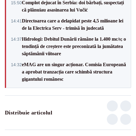
Complot dejucat în Serbia: doi bărbați, suspectați
15:50
că plănuiau asasinarea lui Vučić
Directoarea care a delapidat peste 4,5 milioane lei
14:41
de la Electrica Serv - trimisă în judecată
Hidrologi: Debitul Dunării rămâne la 1.400 mc/s; o
14:37
tendință de creștere este preconizată la jumătatea
săptămânii viitoare
eMAG are un singur acționar. Comisia Europeană
14:32
a aprobat tranzacția care schimbă structura
gigantului românesc
Distribuie articolul