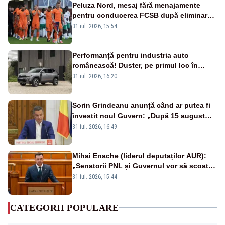
Peluza Nord, mesaj fără menajamente
pentru conducerea FCSB după eliminarea
rușinoasă din Conference League
31 iul. 2026, 15:54
Performanță pentru industria auto
românească! Duster, pe primul loc în
topul vânzărilor din Ucraina
31 iul. 2026, 16:20
Sorin Grindeanu anunță când ar putea fi
învestit noul Guvern: „După 15 august
sunt șanse mai mari”
31 iul. 2026, 16:49
Mihai Enache (liderul deputaților AUR):
„Senatorii PNL și Guvernul vor să scoată
la vânzare bunuri publice pentru a stinge
31 iul. 2026, 15:44
datoriile pentru vaccinurile Pfizer!”
CATEGORII POPULARE