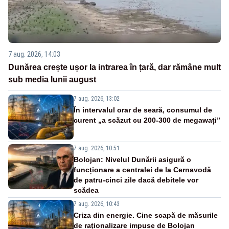
7 aug. 2026, 14:03
Dunărea crește ușor la intrarea în țară, dar rămâne mult
sub media lunii august
7 aug. 2026, 13:02
În intervalul orar de seară, consumul de
curent „a scăzut cu 200-300 de megawați”
7 aug. 2026, 10:51
Bolojan: Nivelul Dunării asigură o
funcționare a centralei de la Cernavodă
de patru-cinci zile dacă debitele vor
scădea
7 aug. 2026, 10:43
Criza din energie. Cine scapă de măsurile
de raționalizare impuse de Bolojan