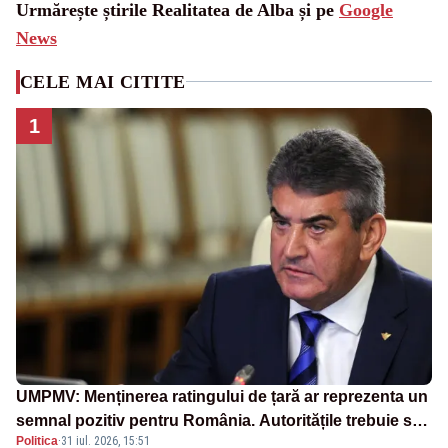
Urmărește știrile Realitatea de Alba și pe
Google
News
CELE MAI CITITE
1
UMPMV: Menținerea ratingului de țară ar reprezenta un
semnal pozitiv pentru România. Autoritățile trebuie să
Politica
·
31 iul. 2026, 15:51
continue consolidarea stabilității economice și