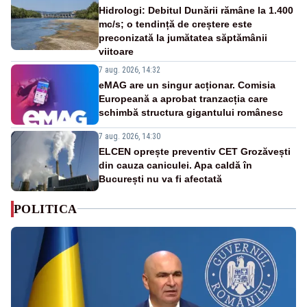
Hidrologi: Debitul Dunării rămâne la 1.400
mc/s; o tendință de creștere este
preconizată la jumătatea săptămânii
viitoare
7 aug. 2026, 14:32
eMAG are un singur acționar. Comisia
Europeană a aprobat tranzacția care
schimbă structura gigantului românesc
7 aug. 2026, 14:30
ELCEN oprește preventiv CET Grozăvești
din cauza caniculei. Apa caldă în
București nu va fi afectată
POLITICA