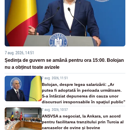
7 aug. 2026, 14:51
Ședința de guvern se amână pentru ora 15:00. Bolojan
nu a obținut toate avizele
7 aug. 2026, 11:51
Bolojan, despre legea salarizării: „Ar
putea fi adoptată în perioada următoare.
S-a întârziat depunerea din cauza unor
discursuri iresponsabile în spaţiul public”
7 aug. 2026, 10:57
ANSVSA a negociat, la Ankara, un acord
pentru facilitarea tranzitului prin Turcia al
carcaselor de ovine și bovine