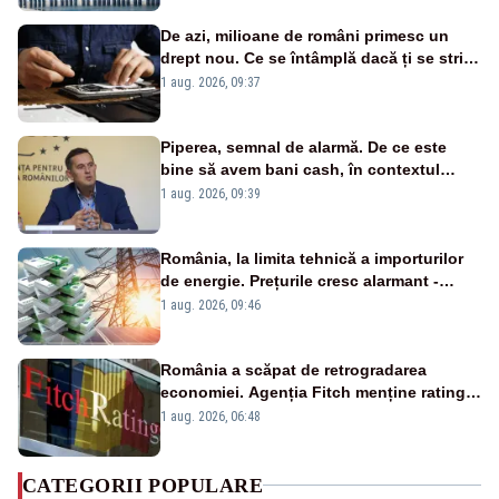
De azi, milioane de români primesc un
drept nou. Ce se întâmplă dacă ți se strică
un produs
1 aug. 2026, 09:37
Piperea, semnal de alarmă. De ce este
bine să avem bani cash, în contextul
alertei energetice?
1 aug. 2026, 09:39
România, la limita tehnică a importurilor
de energie. Prețurile cresc alarmant -
Analiză Realitatea Plus
1 aug. 2026, 09:46
România a scăpat de retrogradarea
economiei. Agenția Fitch menține ratingul
„BBB-” cu perspectivă negativă
1 aug. 2026, 06:48
CATEGORII POPULARE