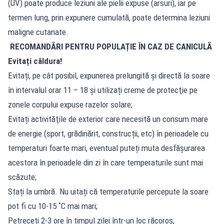
(UV) poate produce leziuni ale pielii expuse (arsuri), iar pe
termen lung, prin expunere cumulată, poate determina leziuni
maligne cutanate.
RECOMANDĂRI PENTRU POPULAȚIE ÎN CAZ DE CANICULĂ
Evitați căldura!
Evitați, pe cât posibil, expunerea prelungită şi directă la soare
în intervalul orar 11 – 18 şi utilizați creme de protecţie pe
zonele corpului expuse razelor solare;
Evitați activităţile de exterior care necesită un consum mare
de energie (sport, grădinărit, construcții, etc) în perioadele cu
temperaturi foarte mari, eventual puteți muta desfăşurarea
acestora în perioadele din zi în care temperaturile sunt mai
scăzute;
Stați la umbră. Nu uitați că temperaturile percepute la soare
pot fi cu 10-15 ˚C mai mari;
Petreceți 2-3 ore în timpul zilei într-un loc răcoros;