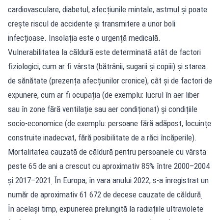
cardiovasculare, diabetul, afecțiunile mintale, astmul și poate
crește riscul de accidente și transmitere a unor boli
infecțioase. Insolația este o urgență medicală.
Vulnerabilitatea la căldură este determinată atât de factori
fiziologici, cum ar fi vârsta (bătrânii, sugarii și copiii) și starea
de sănătate (prezența afecțiunilor cronice), cât și de factori de
expunere, cum ar fi ocupația (de exemplu: lucrul în aer liber
sau în zone fără ventilație sau aer condiționat) și condițiile
socio-economice (de exemplu: persoane fără adăpost, locuințe
construite inadecvat, fără posibilitate de a răci încăperile).
Mortalitatea cauzată de căldură pentru persoanele cu vârsta
peste 65 de ani a crescut cu aproximativ 85% între 2000–2004
și 2017–2021
În Europa, în vara anului 2022, s-a înregistrat un
.
număr de aproximativ 61 672 de decese cauzate de căldură
.
În același timp, expunerea prelungită la radiațiile ultraviolete