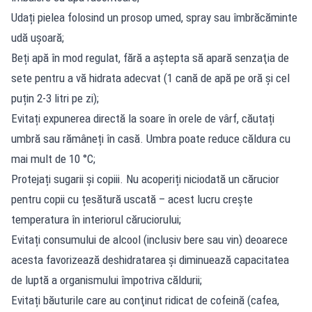
Udați pielea folosind un prosop umed, spray sau îmbrăcăminte
udă ușoară;
Beți apă în mod regulat, fără a aştepta să apară senzaţia de
sete pentru a vă hidrata adecvat (1 cană de apă pe oră și cel
puțin 2-3 litri pe zi);
Evitați expunerea directă la soare în orele de vârf, căutați
umbră sau rămâneți în casă. Umbra poate reduce căldura cu
mai mult de 10 °C;
Protejați sugarii și copiii. Nu acoperiți niciodată un cărucior
pentru copii cu țesătură uscată – acest lucru crește
temperatura în interiorul căruciorului;
Evitați consumului de alcool (inclusiv bere sau vin) deoarece
acesta favorizează deshidratarea şi diminuează capacitatea
de luptă a organismului împotriva căldurii;
Evitați băuturile care au conţinut ridicat de cofeină (cafea,