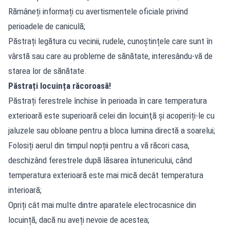
Rămâneți informați cu avertismentele oficiale privind
perioadele de caniculă;
Păstrați legătura cu vecinii, rudele, cunoștințele care sunt în
vârstă sau care au probleme de sănătate, interesându-vă de
starea lor de sănătate.
Păstrați locuința răcoroasă!
Păstrați ferestrele închise în perioada în care temperatura
exterioară este superioară celei din locuinţă și acoperiți-le cu
jaluzele sau obloane pentru a bloca lumina directă a soarelui;
Folosiți aerul din timpul nopții pentru a vă răcori casa,
deschizând ferestrele după lăsarea întunericului, când
temperatura exterioară este mai mică decât temperatura
interioară;
Opriți cât mai multe dintre aparatele electrocasnice din
locuință, dacă nu aveți nevoie de acestea;