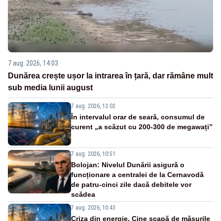
7 aug. 2026, 14:03
Dunărea crește ușor la intrarea în țară, dar rămâne mult
sub media lunii august
7 aug. 2026, 13:02
În intervalul orar de seară, consumul de
curent „a scăzut cu 200-300 de megawați”
7 aug. 2026, 10:51
Bolojan: Nivelul Dunării asigură o
funcționare a centralei de la Cernavodă
de patru-cinci zile dacă debitele vor
scădea
7 aug. 2026, 10:43
Criza din energie. Cine scapă de măsurile