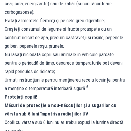
ceai, cola, energizante) sau de zahăr (sucuri răcoritoare
carbogazoase);
Evitați alimentele fierbinţi şi pe cele greu digerabile;
Creşteți consumul de legume şi fructe proaspete cu un
conținut ridicat de apă, precum castraveţii și roşiile, pepenele
galben, pepenele roşu, prunele;
Nu lăsați niciodată copiii sau animale în vehicule parcate
pentru o perioadă de timp, deoarece temperaturile pot deveni
rapid periculos de ridicate;
Urmați instrucțiunile pentru menținerea rece a locuinței pentru
6
a menține o temperatură interioară sigură
.
Protejați copiii!
Măsuri de protecţie a nou-născuţilor şi a sugarilor cu
vârsta sub 6 luni împotriva radiațiilor UV
Copiii cu vârsta sub 6 luni nu ar trebui expuşi la lumina directă
a soarelui;