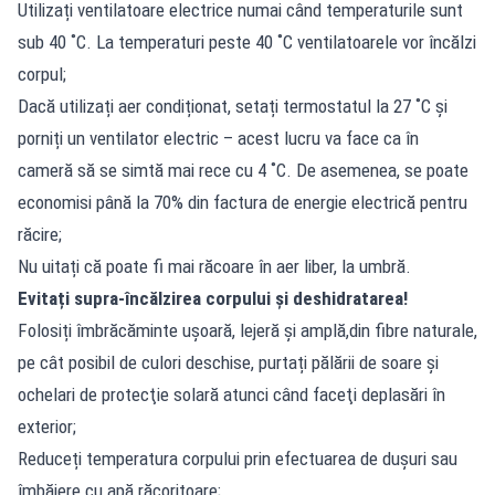
Utilizați ventilatoare electrice numai când temperaturile sunt
sub 40 ˚C. La temperaturi peste 40 ˚C ventilatoarele vor încălzi
corpul;
Dacă utilizați aer condiționat, setați termostatul la 27 ˚C și
porniți un ventilator electric – acest lucru va face ca în
cameră să se simtă mai rece cu 4 ˚C. De asemenea, se poate
economisi până la 70% din factura de energie electrică pentru
răcire;
Nu uitați că poate fi mai răcoare în aer liber, la umbră.
Evitați supra-încălzirea corpului și deshidratarea!
Folosiți îmbrăcăminte ușoară, lejeră și amplă,din fibre naturale,
pe cât posibil de culori deschise, purtați pălării de soare și
ochelari de protecţie solară atunci când faceţi deplasări în
exterior;
Reduceți temperatura corpului prin efectuarea de duşuri sau
îmbăiere cu apă răcoritoare;