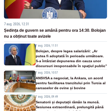
7 aug. 2026, 12:31
Ședința de guvern se amână pentru ora 14:30. Bolojan
nu a obținut toate avizele
7 aug. 2026, 11:51
Bolojan, despre legea salarizării: „Ar
putea fi adoptată în perioada următoare.
S-a întârziat depunerea din cauza unor
discursuri iresponsabile în spaţiul public”
7 aug. 2026, 10:57
ANSVSA a negociat, la Ankara, un acord
pentru facilitarea tranzitului prin Turcia al
carcaselor de ovine și bovine
7 aug. 2026, 09:49
Senatorii și deputații rămân la muncă.
Sesiunea extraordinară, prelungită până