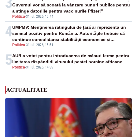
3
Guvernul vor să scoată la vânzare bunuri publice pentru
a stinge datoriile pentru vaccinurile Pfizer!”
Politica
-
31 iul. 2026, 15:44
4
UMPMV: Menținerea ratingului de țară ar reprezenta un
semnal pozitiv pentru România. Autoritățile trebuie să
continue consolidarea stabilității economice și
Politica
-
31 iul. 2026, 15:51
financiare
5
AUR a votat pentru introducerea de măsuri ferme pentru
limitarea răspândirii virusului pestei porcine africane
Politica
-
31 iul. 2026, 14:55
ACTUALITATE