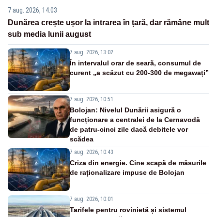
7 aug. 2026, 14:03
Dunărea crește ușor la intrarea în țară, dar rămâne mult
sub media lunii august
7 aug. 2026, 13:02
În intervalul orar de seară, consumul de
curent „a scăzut cu 200-300 de megawați”
7 aug. 2026, 10:51
Bolojan: Nivelul Dunării asigură o
funcționare a centralei de la Cernavodă
de patru-cinci zile dacă debitele vor
scădea
7 aug. 2026, 10:43
Criza din energie. Cine scapă de măsurile
de raționalizare impuse de Bolojan
7 aug. 2026, 10:01
Tarifele pentru rovinietă și sistemul