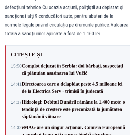
defecţiuni tehnice.Cu ocazia acțiunii, polițiștii au depistat și
sancționat alți 9 conducători auto, pentru abateri de la
normele legale privind circulația pe drumurile publice.Valoarea
totală a sancţiunilor aplicate a fost de 1.160 lei.
CITEȘTE ȘI
Complot dejucat în Serbia: doi bărbați, suspectați
15:50
că plănuiau asasinarea lui Vučić
Directoarea care a delapidat peste 4,5 milioane lei
14:41
de la Electrica Serv - trimisă în judecată
Hidrologi: Debitul Dunării rămâne la 1.400 mc/s; o
14:37
tendință de creștere este preconizată la jumătatea
săptămânii viitoare
eMAG are un singur acționar. Comisia Europeană
14:32
a aprobat tranzacția care schimbă structura