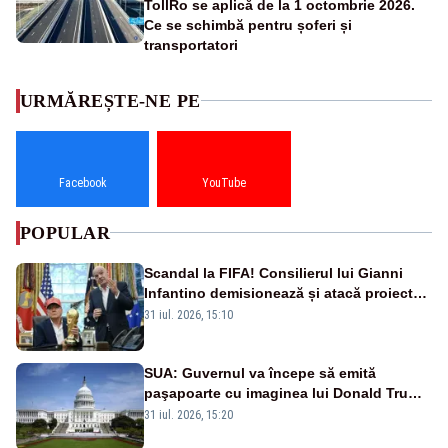
TollRo se aplică de la 1 octombrie 2026.
Ce se schimbă pentru șoferi și
transportatori
URMĂREȘTE-NE PE
Facebook
YouTube
POPULAR
Scandal la FIFA! Consilierul lui Gianni
Infantino demisionează și atacă proiectul
privind investitorii străini
31 iul. 2026, 15:10
SUA: Guvernul va începe să emită
paşapoarte cu imaginea lui Donald Trump
începând cu 8 august
31 iul. 2026, 15:20