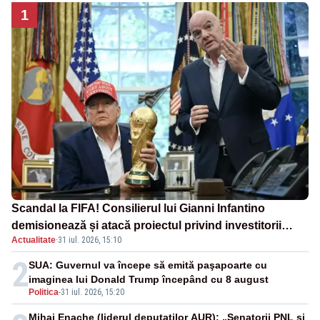
1
Scandal la FIFA! Consilierul lui Gianni Infantino
demisionează și atacă proiectul privind investitorii
Actualitate
·
31 iul. 2026, 15:10
străini
2
SUA: Guvernul va începe să emită paşapoarte cu
imaginea lui Donald Trump începând cu 8 august
Politica
-
31 iul. 2026, 15:20
Mihai Enache (liderul deputaților AUR): „Senatorii PNL și