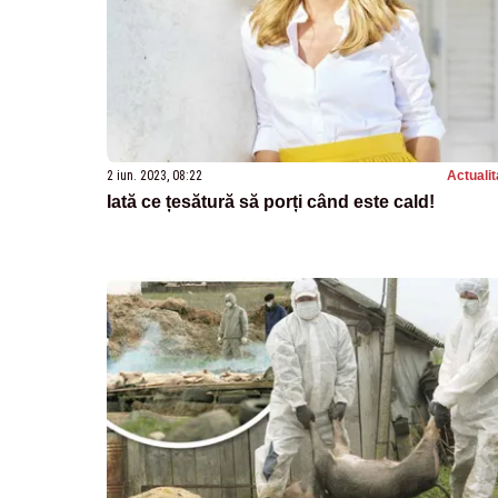
2 iun. 2023, 08:22
Actualit
Iată ce țesătură să porți când este cald!