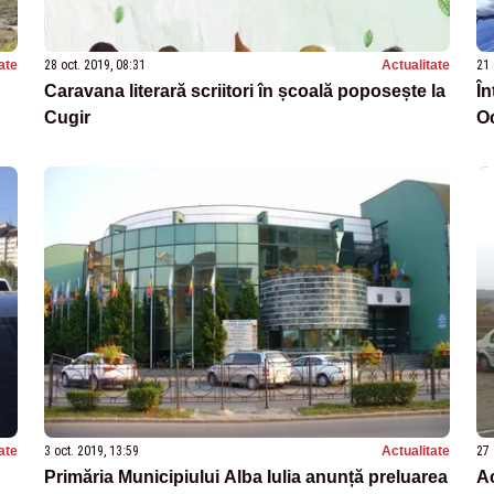
ate
28 oct. 2019, 08:31
Actualitate
21 
Caravana literară scriitori în școală poposește la
În
Cugir
Oc
ate
3 oct. 2019, 13:59
Actualitate
27 
Primăria Municipiului Alba Iulia anunță preluarea
Ac