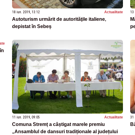
18 iun. 2019, 13:12
Actualitate
13 
Autoturism urmărit de autorităţile italiene,
Mă
depistat în Sebeș
pe
ate
în
11 iun. 2019, 09:05
Actualitate
31 
Comuna Stremț a câștigat marele premiu
Bă
„Ansamblul de dansuri tradiționale al județului