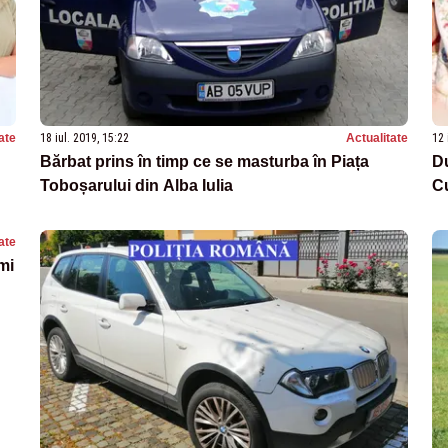
ate
18 iul. 2019, 15:22
Actualitate
12 
Bărbat prins în timp ce se masturba în Piața
Du
Toboșarului din Alba Iulia
Cu
ate
mi