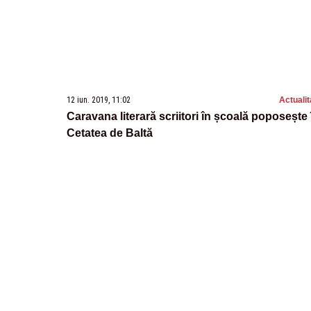
12 iun. 2019, 11:02
Actualit
Caravana literară scriitori în școală poposește 
Cetatea de Baltă