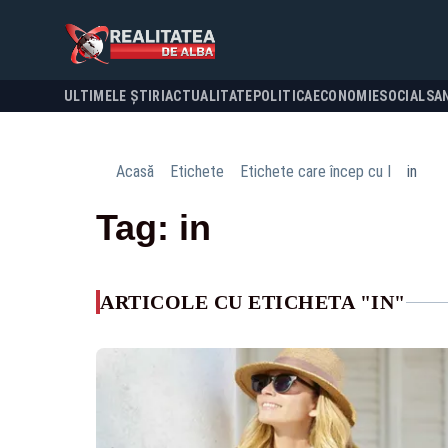
ULTIMELE ȘTIRI
ACTUALITATE
POLITICA
ECONOMIE
SOCIAL
SA
Acasă
Etichete
Etichete care încep cu I
in
Tag: in
ARTICOLE CU ETICHETA "IN"