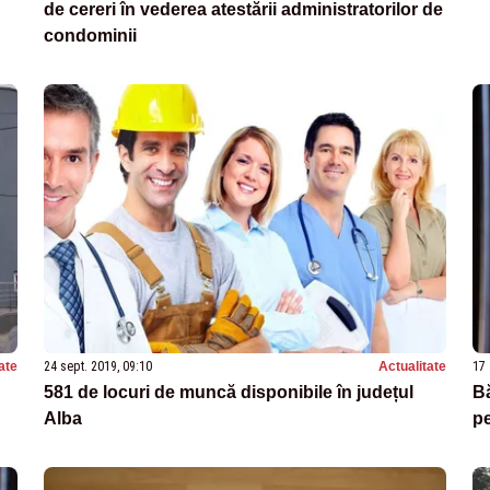
de cereri în vederea atestării administratorilor de
condominii
ate
24 sept. 2019, 09:10
Actualitate
17 
581 de locuri de muncă disponibile în județul
Bă
Alba
pe