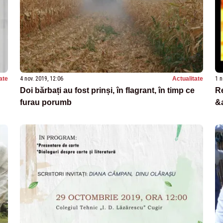
ate
4 nov. 2019, 12:06
Actualitate
1 n
Doi bărbați au fost prinși, în flagrant, în timp ce
Re
furau porumb
&a