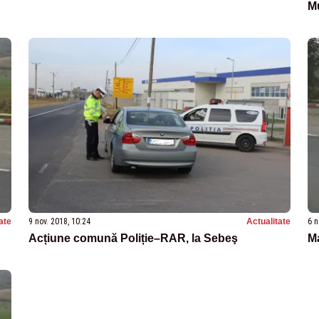
M
ate
9 nov. 2018, 10:24
Actualitate
6 n
Acțiune comună Poliție–RAR, la Sebeş
Ma