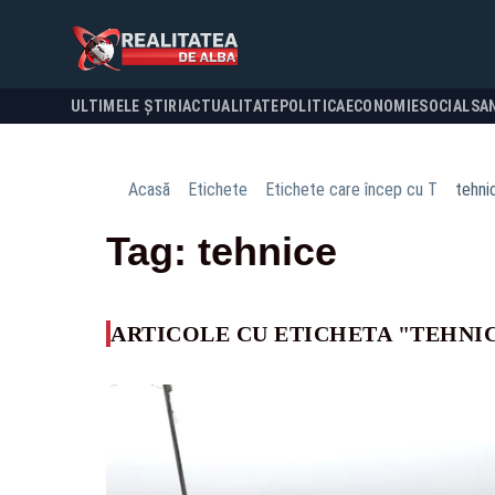
ULTIMELE ȘTIRI
ACTUALITATE
POLITICA
ECONOMIE
SOCIAL
SA
Acasă
Etichete
Etichete care încep cu T
tehni
Tag: tehnice
ARTICOLE CU ETICHETA "TEHNI