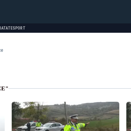
NATATE
SPORT
ce
CE"