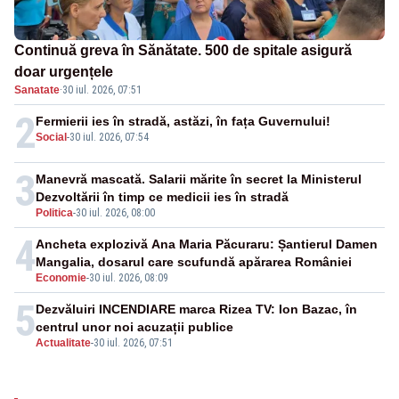
Continuă greva în Sănătate. 500 de spitale asigură
doar urgențele
Sanatate
·
30 iul. 2026, 07:51
2
Fermierii ies în stradă, astăzi, în fața Guvernului!
Social
-
30 iul. 2026, 07:54
3
Manevră mascată. Salarii mărite în secret la Ministerul
Dezvoltării în timp ce medicii ies în stradă
Politica
-
30 iul. 2026, 08:00
4
Ancheta explozivă Ana Maria Păcuraru: Șantierul Damen
Mangalia, dosarul care scufundă apărarea României
Economie
-
30 iul. 2026, 08:09
5
Dezvăluiri INCENDIARE marca Rizea TV: Ion Bazac, în
centrul unor noi acuzații publice
Actualitate
-
30 iul. 2026, 07:51