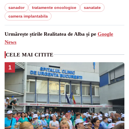
sanador
tratamente oncologice
sanatate
camera implantabila
Urmărește știrile Realitatea de Alba și pe
Google
News
CELE MAI CITITE
1