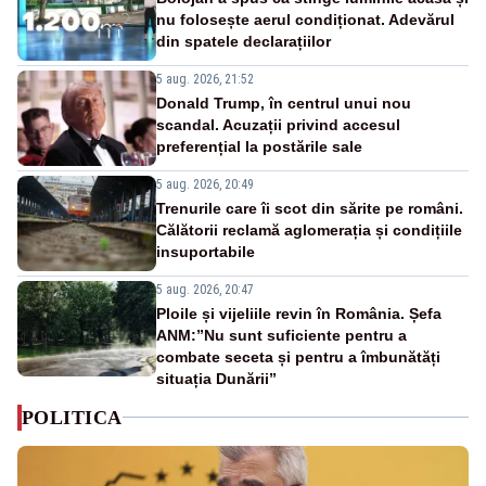
nu folosește aerul condiționat. Adevărul
din spatele declarațiilor
5 aug. 2026, 21:52
Donald Trump, în centrul unui nou
scandal. Acuzații privind accesul
preferențial la postările sale
5 aug. 2026, 20:49
Trenurile care îi scot din sărite pe români.
Călătorii reclamă aglomerația și condițiile
insuportabile
5 aug. 2026, 20:47
Ploile și vijeliile revin în România. Șefa
ANM:”Nu sunt suficiente pentru a
combate seceta și pentru a îmbunătăți
situația Dunării”
POLITICA