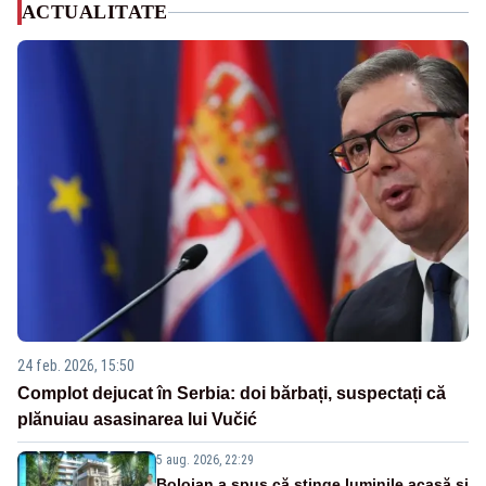
ACTUALITATE
24 feb. 2026, 15:50
Complot dejucat în Serbia: doi bărbați, suspectați că
plănuiau asasinarea lui Vučić
5 aug. 2026, 22:29
Bolojan a spus că stinge luminile acasă și