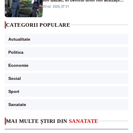
publice
30 iul. 2026, 07:51
CATEGORII POPULARE
Actualitate
Politica
Economie
Social
Sport
Sanatate
MAI MULTE ȘTIRI DIN
SANATATE