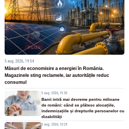
5 aug. 2026, 19:54
Măsuri de economisire a energiei în România.
Magazinele sting reclamele, iar autoritățile reduc
consumul
5 aug. 2026, 15:03
Banii intră mai devreme pentru milioane
de români: când se plătesc alocațiile,
indemnizațiile și drepturile persoanelor cu
dizabilități
5 aug. 2026, 10:29