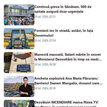
Continuă greva în Sănătate. 500 de
spitale asigură doar urgențele
30 iul. 2026, 07:51
Fermierii ies în stradă, astăzi, în fața
Guvernului!
30 iul. 2026, 07:54
Manevră mascată. Salarii mărite în secret
la Ministerul Dezvoltării în timp ce medicii
ies în stradă
30 iul. 2026, 08:00
Ancheta explozivă Ana Maria Păcuraru:
Șantierul Damen Mangalia, dosarul care
scufundă apărarea României
30 iul. 2026, 08:09
Dezvăluiri INCENDIARE marca Rizea TV:
Ion Bazac, în centrul unor noi acuzații