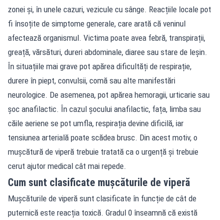
zonei și, în unele cazuri, vezicule cu sânge. Reacțiile locale pot
fi însoțite de simptome generale, care arată că veninul
afectează organismul. Victima poate avea febră, transpirații,
greață, vărsături, dureri abdominale, diaree sau stare de leșin.
În situațiile mai grave pot apărea dificultăți de respirație,
durere în piept, convulsii, comă sau alte manifestări
neurologice. De asemenea, pot apărea hemoragii, urticarie sau
șoc anafilactic. În cazul șocului anafilactic, fața, limba sau
căile aeriene se pot umfla, respirația devine dificilă, iar
tensiunea arterială poate scădea brusc. Din acest motiv, o
mușcătură de viperă trebuie tratată ca o urgență și trebuie
cerut ajutor medical cât mai repede.
Cum sunt clasificate mușcăturile de viperă
Mușcăturile de viperă sunt clasificate în funcție de cât de
puternică este reacția toxică. Gradul 0 înseamnă că există