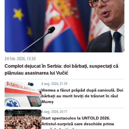
24 feb. 2026, 15:50
Complot dejucat în Serbia: doi bărbați, suspectați că
plănuiau asasinarea lui Vučić
6 aug. 2026, 21:39
Vremea a făcut prăpăd după caniculă. Doi
bărbați au murit loviți de trăsnet în râul
Mureș
6 aug. 2026, 20:17
Start spectaculos la UNTOLD 2026.
Artistul-surpriză care deschide prima