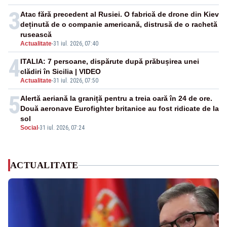
3
Atac fără precedent al Rusiei. O fabrică de drone din Kiev
deținută de o companie americană, distrusă de o rachetă
rusească
Actualitate
-
31 iul. 2026, 07:40
4
ITALIA: 7 persoane, dispărute după prăbușirea unei
clădiri în Sicilia | VIDEO
Actualitate
-
31 iul. 2026, 07:50
5
Alertă aeriană la graniță pentru a treia oară în 24 de ore.
Două aeronave Eurofighter britanice au fost ridicate de la
sol
Social
-
31 iul. 2026, 07:24
ACTUALITATE