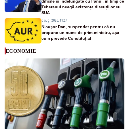
dificile și îndelungate cu Iranul, în timp ce
Teheranul neagă existența discuțiilor cu
SUA
6 aug. 2026, 11:24
Nicușor Dan, suspendat pentru că nu
propune un nume de prim-ministru, așa
cum prevede Constituția!
ECONOMIE