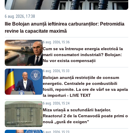
6 aug. 2026, 17:38
Ilie Bolojan anunță ieftinirea carburanților: Petromidia
revine la capacitate maximă
6 aug. 2026, 15:36
Cum se va întrerupe energia electrică la
marii consumatori industriali? Bolojan:
Nu vor exista compensații
6 aug. 2026, 15:33
Bolojan anunță restricțiile de consum
energetic. Centralele pe combustibili
fosili, repornite. La ore de vârf se va apela
la importuri - LIVE TEXT
6 aug. 2026, 15:24
Miza uriașă a scufundării barjelor.
Reactorul 2 de la Cernavodă poate primi o
nouă „gură de oxigen”
6 aug. 2026, 15:23