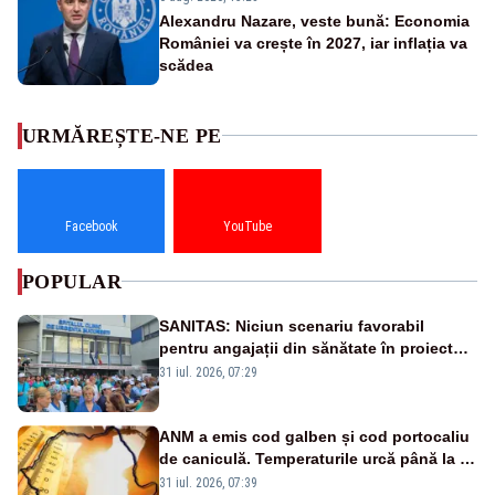
Alexandru Nazare, veste bună: Economia
României va crește în 2027, iar inflația va
scădea
URMĂREȘTE-NE PE
Facebook
YouTube
POPULAR
SANITAS: Niciun scenariu favorabil
pentru angajații din sănătate în proiectul
Legii salarizării
31 iul. 2026, 07:29
ANM a emis cod galben și cod portocaliu
de caniculă. Temperaturile urcă până la 38
de grade, iar nopțile devin tropicale
31 iul. 2026, 07:39