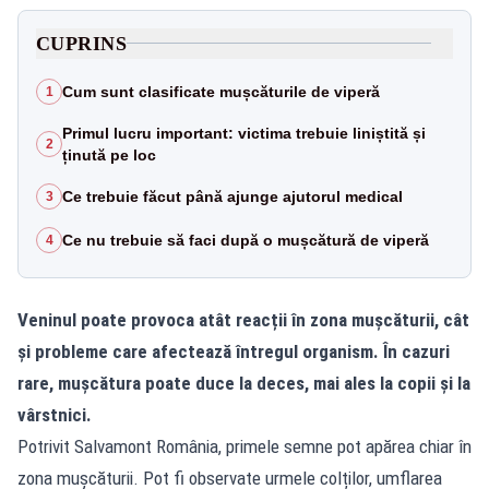
CUPRINS
Cum sunt clasificate mușcăturile de viperă
1
Primul lucru important: victima trebuie liniștită și
2
ținută pe loc
Ce trebuie făcut până ajunge ajutorul medical
3
Ce nu trebuie să faci după o mușcătură de viperă
4
Veninul poate provoca atât reacții în zona mușcăturii, cât
și probleme care afectează întregul organism. În cazuri
rare, mușcătura poate duce la deces, mai ales la copii și la
vârstnici.
Potrivit Salvamont România, primele semne pot apărea chiar în
zona mușcăturii. Pot fi observate urmele colților, umflarea