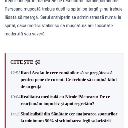
trebuie începute manevrele de resuscitare cardio-pulmonară.
Persoana mușcată trebuie dusă la spital pe targă și nu trebuie
lăsată să meargă. Serul antiviperin se administrează numai la
spital, dacă medicii stabilesc că mușcătura are toxicitate
moderată sau severă.
CITEȘTE ȘI
Raed Arafat le cere românilor să se pregătească
12:53
pentru pene de curent. Ce trebuie să conțină kitul
de urgență
Realitatea medicală cu Nicole Păcuraru: De ce
10:04
reacționăm impulsiv și apoi regretăm?
Sindicaliștii din Sănătate cer majorarea sporurilor
14:15
la minimum 50% și schimbarea legii salarizării