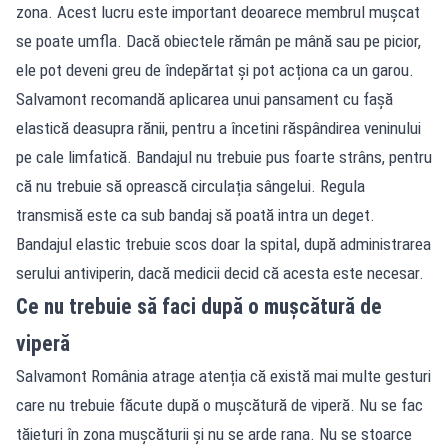
zona. Acest lucru este important deoarece membrul mușcat
se poate umfla. Dacă obiectele rămân pe mână sau pe picior,
ele pot deveni greu de îndepărtat și pot acționa ca un garou.
Salvamont recomandă aplicarea unui pansament cu fașă
elastică deasupra rănii, pentru a încetini răspândirea veninului
pe cale limfatică. Bandajul nu trebuie pus foarte strâns, pentru
că nu trebuie să oprească circulația sângelui. Regula
transmisă este ca sub bandaj să poată intra un deget.
Bandajul elastic trebuie scos doar la spital, după administrarea
serului antiviperin, dacă medicii decid că acesta este necesar.
Ce nu trebuie să faci după o mușcătură de
viperă
Salvamont România atrage atenția că există mai multe gesturi
care nu trebuie făcute după o mușcătură de viperă. Nu se fac
tăieturi în zona mușcăturii și nu se arde rana. Nu se stoarce