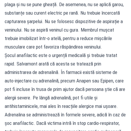
plaga și nu se pune gheață. De asemenea, nu se aplică garou,
substanțe sau curent electric pe rană. Nu trebuie încercată
capturarea șarpelui. Nu se folosesc dispozitive de aspirație a
veninului. Nu se aspiră veninul cu gura. Membrul mușcat
trebuie imobilizat într-o atelă, pentru a reduce mișcările
musculare care pot favoriza răspândirea veninului.
Șocul anafilactic este o urgență medicală și trebuie tratat
rapid. Salvamont arată că acesta se tratează prin
administrarea de adrenalină. În farmacii există sisteme de
auto-injectare cu adrenalină, precum Anapen sau Epipen, care
pot fi incluse în trusa de prim ajutor dacă persoana știe că are
alergii severe. Pe lângă adrenalină, pot fi utile și
antihistaminicele, mai ales în reacțiile alergice mai ușoare.
Adrenalina se administrează în formele severe, adică în caz de
șoc anafilactic. Dacă victima intră în stop cardio-respirator,