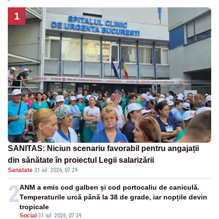
1
SANITAS: Niciun scenariu favorabil pentru angajații
din sănătate în proiectul Legii salarizării
Sanatate
·
31 iul. 2026, 07:29
2
ANM a emis cod galben și cod portocaliu de caniculă.
Temperaturile urcă până la 38 de grade, iar nopțile devin
tropicale
Social
-
31 iul. 2026, 07:39