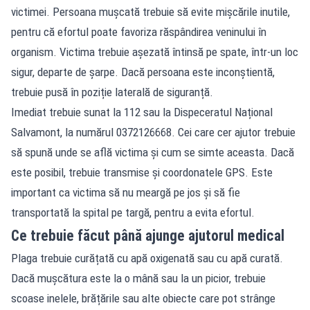
victimei. Persoana mușcată trebuie să evite mișcările inutile,
pentru că efortul poate favoriza răspândirea veninului în
organism. Victima trebuie așezată întinsă pe spate, într-un loc
sigur, departe de șarpe. Dacă persoana este inconștientă,
trebuie pusă în poziție laterală de siguranță.
Imediat trebuie sunat la 112 sau la Dispeceratul Național
Salvamont, la numărul 0372126668. Cei care cer ajutor trebuie
să spună unde se află victima și cum se simte aceasta. Dacă
este posibil, trebuie transmise și coordonatele GPS. Este
important ca victima să nu meargă pe jos și să fie
transportată la spital pe targă, pentru a evita efortul.
Ce trebuie făcut până ajunge ajutorul medical
Plaga trebuie curățată cu apă oxigenată sau cu apă curată.
Dacă mușcătura este la o mână sau la un picior, trebuie
scoase inelele, brățările sau alte obiecte care pot strânge