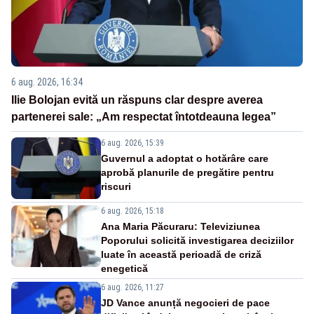
6 aug. 2026, 16:34
Ilie Bolojan evită un răspuns clar despre averea
partenerei sale: „Am respectat întotdeauna legea”
6 aug. 2026, 15:39
Guvernul a adoptat o hotărâre care
aprobă planurile de pregătire pentru
riscuri
6 aug. 2026, 15:18
Ana Maria Păcuraru: Televiziunea
Poporului solicită investigarea deciziilor
luate în această perioadă de criză
enegetică
6 aug. 2026, 11:27
JD Vance anunță negocieri de pace