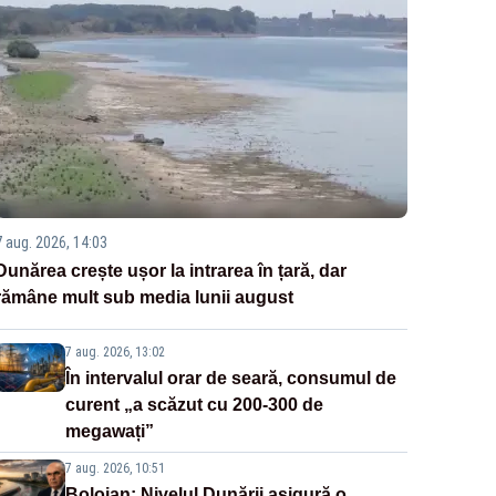
7 aug. 2026, 14:03
Dunărea crește ușor la intrarea în țară, dar
rămâne mult sub media lunii august
7 aug. 2026, 13:02
În intervalul orar de seară, consumul de
curent „a scăzut cu 200-300 de
megawați”
7 aug. 2026, 10:51
Bolojan: Nivelul Dunării asigură o