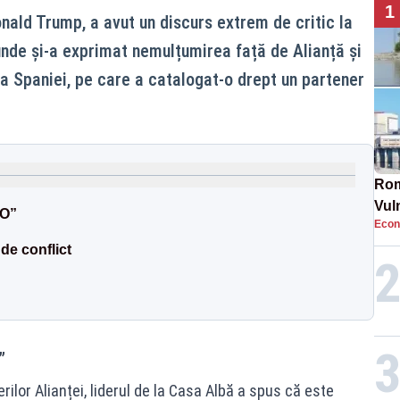
1
nald Trump, a avut un discurs extrem de critic la
nde și-a exprimat nemulțumirea față de Alianță și
a Spaniei, pe care a catalogat-o drept un partener
Rom
Vul
TO”
Econ
pun
cun
e conflict
”
erilor Alianței, liderul de la Casa Albă a spus că este