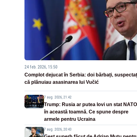
24 feb. 2026, 15:50
Complot dejucat în Serbia: doi bărbați, suspectaț
că plănuiau asasinarea lui Vučić
7 aug. 2026, 21:42
Trump: Rusia ar putea lovi un stat NATO
în această toamnă. Ce spune despre
armele pentru Ucraina
7 aug. 2026, 20:43
Gest superb făcut de Adrian Mutu pentr