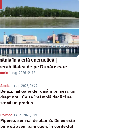
ânia în alertă energetică |
nerabilitatea de pe Dunăre care
omie
·
1 aug. 2026, 09:32
e în pericol Centrala Cernavodă era
oscută de pe vremea lui Ceaușescu
2
Social
-
1 aug. 2026, 09:37
De azi, milioane de români primesc un
drept nou. Ce se întâmplă dacă ți se
strică un produs
3
Politica
-
1 aug. 2026, 09:39
Piperea, semnal de alarmă. De ce este
bine să avem bani cash, în contextul