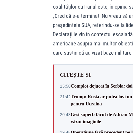
ostilităților cu Iranul este, în opinia s
„Cred că s-a terminat. Nu vreau să a
președintele SUA, referindu-se la lide
Declarațiile vin în contextul escaladă
americane asupra mai multor obiective
care susțin că au vizat baze militare
CITEȘTE ȘI
Complot dejucat în Serbia: doi 
15:50
Trump: Rusia ar putea lovi un
21:42
pentru Ucraina
Gest superb făcut de Adrian Mu
20:43
văzut imaginile
Operațiune fără precedent pe 
19:45