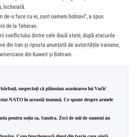
a, încheiată.
m de-a face cu ei, sunt oameni bolnavi”, a spus
rii de la Teheran.
rii conflictului dintre cele două state, după atacurile
 din Iran și riposta anunțată de autoritățile iraniene,
 americane din Kuweit și Bahrain.
bărbați, suspectați că plănuiau asasinarea lui Vučić
 stat NATO în această toamnă. Ce spune despre armele
tu pentru soția sa, Sandra. Zeci de mii de oameni au
Dunăre. Cum funcționează digul din barje care ajută