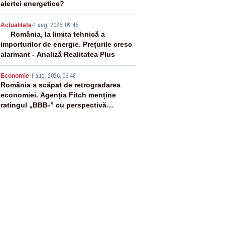
alertei energetice?
4
Actualitate
-
1 aug. 2026, 09:46
România, la limita tehnică a
importurilor de energie. Prețurile cresc
alarmant - Analiză Realitatea Plus
5
Economie
-
1 aug. 2026, 06:48
România a scăpat de retrogradarea
economiei. Agenția Fitch menține
ratingul „BBB-” cu perspectivă
negativă