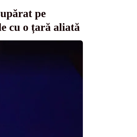
upărat pe
e cu o țară aliată