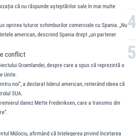
zația că nu răspunde așteptărilor sale în mai multe
us oprirea tuturor schimburilor comerciale cu Spania. „Nu
dintele american, descriind Spania drept „un partener
 conflict
iectului Groenlandei, despre care a spus că reprezintă o
e Unite.
tru noi”, a declarat liderul american, reiterând ideea că
trolul SUA.
 premierul danez Mette Frederiksen, care a transmis din
re”.
ntul Mijlociu, afirmând că înțelegerea privind încetarea