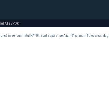
NATATE
SPORT
uncă în aer summitul NATO! „Sunt supărat pe Alianță” și anunță blocarea relațiil