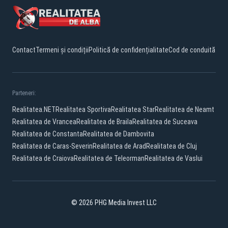
Contact
Termeni și condiții
Politică de confidențialitate
Cod de conduită
Parteneri:
Realitatea.NET
Realitatea Sportiva
Realitatea Star
Realitatea de Neamt
Realitatea de Vrancea
Realitatea de Braila
Realitatea de Suceava
Realitatea de Constanta
Realitatea de Dambovita
Realitatea de Caras-Severin
Realitatea de Arad
Realitatea de Cluj
Realitatea de Craiova
Realitatea de Teleorman
Realitatea de Vaslui
© 2026 PHG Media Invest LLC
Facebook
YouTube