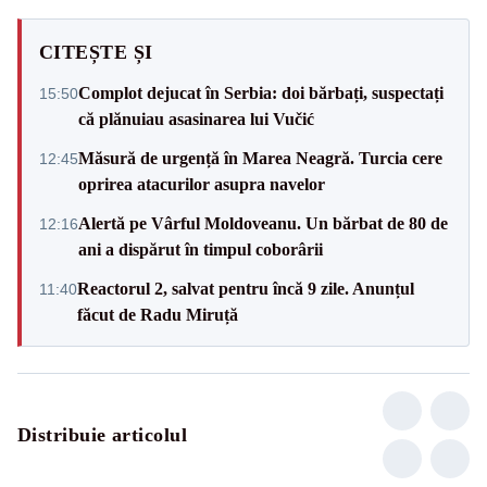
CITEȘTE ȘI
Complot dejucat în Serbia: doi bărbați, suspectați
15:50
că plănuiau asasinarea lui Vučić
Măsură de urgență în Marea Neagră. Turcia cere
12:45
oprirea atacurilor asupra navelor
Alertă pe Vârful Moldoveanu. Un bărbat de 80 de
12:16
ani a dispărut în timpul coborârii
Reactorul 2, salvat pentru încă 9 zile. Anunțul
11:40
făcut de Radu Miruță
Distribuie articolul