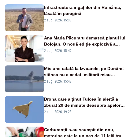
Infrastructura irigațiilor din România,
lăsată în paragină
2 aug. 2026, 15:38
Ana Maria Păcuraru demască planul lui
Bolojan. O nouă ediție explozivă a
emisiunii „Miza Zilei” la Realitatea PLUS
2 aug. 2026, 15:42
Misiune ratată la Izvoarele, pe Dunăre:
stânca nu a cedat, militarii reiau
detonările luni – VIDEO
2 aug. 2026, 15:48
Drona care a ținut Tulcea în alertă a
zburat 20 de minute deasupra apelor
României. Au fost ridicate două F-16
2 aug. 2026, 19:28
Carburanții s-au scumpit din nou,
motorina este la un pas de 11 lei/litru