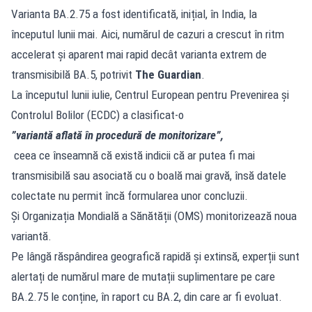
Varianta BA.2.75 a fost identificată, inițial, în India, la
începutul lunii mai. Aici, numărul de cazuri a crescut în ritm
accelerat și aparent mai rapid decât varianta extrem de
transmisibilă BA.5, potrivit
The Guardian
.
La începutul lunii iulie, Centrul European pentru Prevenirea și
Controlul Bolilor (ECDC) a clasificat-o
”variantă aflată în procedură de monitorizare”,
ceea ce înseamnă că există indicii că ar putea fi mai
transmisibilă sau asociată cu o boală mai gravă, însă datele
colectate nu permit încă formularea unor concluzii.
Și Organizația Mondială a Sănătății (OMS) monitorizează noua
variantă.
Pe lângă răspândirea geografică rapidă și extinsă, experții sunt
alertați de numărul mare de mutații suplimentare pe care
BA.2.75 le conține, în raport cu BA.2, din care ar fi evoluat.