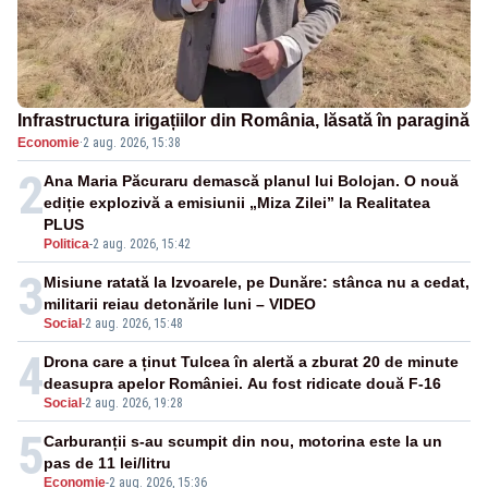
Infrastructura irigațiilor din România, lăsată în paragină
Economie
·
2 aug. 2026, 15:38
2
Ana Maria Păcuraru demască planul lui Bolojan. O nouă
ediție explozivă a emisiunii „Miza Zilei” la Realitatea
PLUS
Politica
-
2 aug. 2026, 15:42
3
Misiune ratată la Izvoarele, pe Dunăre: stânca nu a cedat,
militarii reiau detonările luni – VIDEO
Social
-
2 aug. 2026, 15:48
4
Drona care a ținut Tulcea în alertă a zburat 20 de minute
deasupra apelor României. Au fost ridicate două F-16
Social
-
2 aug. 2026, 19:28
5
Carburanții s-au scumpit din nou, motorina este la un
pas de 11 lei/litru
Economie
-
2 aug. 2026, 15:36