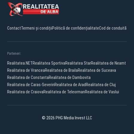
Contact
Termeni și condiții
Politică de confidențialitate
Cod de conduită
Parteneri:
Realitatea.NET
Realitatea Sportiva
Realitatea Star
Realitatea de Neamt
Realitatea de Vrancea
Realitatea de Braila
Realitatea de Suceava
Realitatea de Constanta
Realitatea de Dambovita
Realitatea de Caras-Severin
Realitatea de Arad
Realitatea de Cluj
Realitatea de Craiova
Realitatea de Teleorman
Realitatea de Vaslui
© 2026 PHG Media Invest LLC
Facebook
YouTube