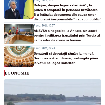
7 aug. 2026, 11:51
Bolojan, despre legea salarizării: „Ar
putea fi adoptată în perioada următoare.
S-a întârziat depunerea din cauza unor
discursuri iresponsabile în spaţiul public”
7 aug. 2026, 10:57
ANSVSA a negociat, la Ankara, un acord
pentru facilitarea tranzitului prin Turcia al
carcaselor de ovine și bovine
7 aug. 2026, 09:49
Senatorii și deputații rămân la muncă.
Sesiunea extraordinară, prelungită până
la votul pe legea salarizării
ECONOMIE