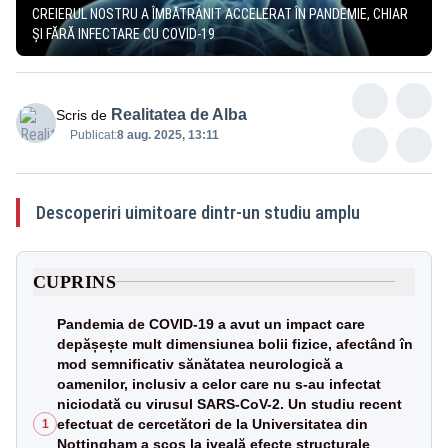
CREIERUL NOSTRU A ÎMBĂTRÂNIT ACCELERAT ÎN PANDEMIE, CHIAR
ȘI FĂRĂ INFECTARE CU COVID-19
Realitatea de Alba
Scris de
Publicat:
8 aug. 2025, 13:11
Descoperiri uimitoare dintr-un studiu amplu
CUPRINS
Pandemia de COVID-19 a avut un impact care
depășește mult dimensiunea bolii fizice, afectând în
mod semnificativ sănătatea neurologică a
oamenilor, inclusiv a celor care nu s-au infectat
niciodată cu virusul SARS-CoV-2. Un studiu recent
efectuat de cercetători de la Universitatea din
1
Nottingham a scos la iveală efecte structurale