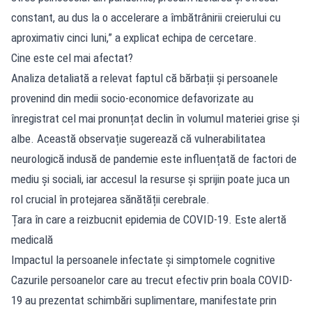
constant, au dus la o accelerare a îmbătrânirii creierului cu
aproximativ cinci luni,” a explicat echipa de cercetare.
Cine este cel mai afectat?
Analiza detaliată a relevat faptul că bărbații și persoanele
provenind din medii socio-economice defavorizate au
înregistrat cel mai pronunțat declin în volumul materiei grise și
albe. Această observație sugerează că vulnerabilitatea
neurologică indusă de pandemie este influențată de factori de
mediu și sociali, iar accesul la resurse și sprijin poate juca un
rol crucial în protejarea sănătății cerebrale.
Țara în care a reizbucnit epidemia de COVID-19. Este alertă
medicală
Impactul la persoanele infectate și simptomele cognitive
Cazurile persoanelor care au trecut efectiv prin boala COVID-
19 au prezentat schimbări suplimentare, manifestate prin