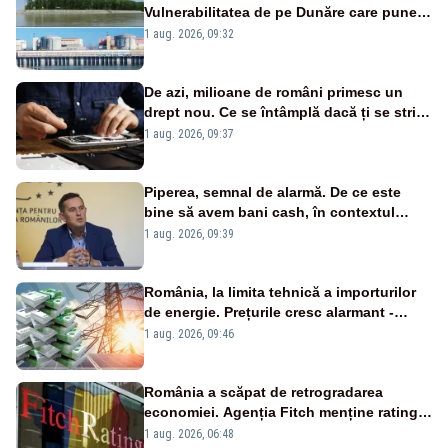
Vulnerabilitatea de pe Dunăre care pune
în pericol Centrala Cernavodă era
1 aug. 2026, 09:32
cunoscută de pe vremea lui Ceaușescu
De azi, milioane de români primesc un
drept nou. Ce se întâmplă dacă ți se strică
un produs
1 aug. 2026, 09:37
Piperea, semnal de alarmă. De ce este
bine să avem bani cash, în contextul
alertei energetice?
1 aug. 2026, 09:39
România, la limita tehnică a importurilor
de energie. Prețurile cresc alarmant -
Analiză Realitatea Plus
1 aug. 2026, 09:46
România a scăpat de retrogradarea
economiei. Agenția Fitch menține ratingul
„BBB-” cu perspectivă negativă
1 aug. 2026, 06:48