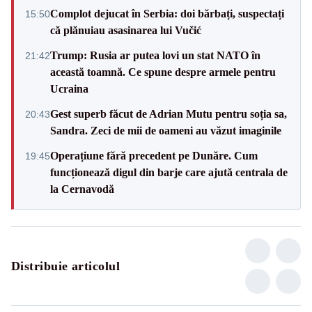
Complot dejucat în Serbia: doi bărbați, suspectați
15:50
că plănuiau asasinarea lui Vučić
Trump: Rusia ar putea lovi un stat NATO în
21:42
această toamnă. Ce spune despre armele pentru
Ucraina
Gest superb făcut de Adrian Mutu pentru soția sa,
20:43
Sandra. Zeci de mii de oameni au văzut imaginile
Operațiune fără precedent pe Dunăre. Cum
19:45
funcționează digul din barje care ajută centrala de
la Cernavodă
Distribuie articolul