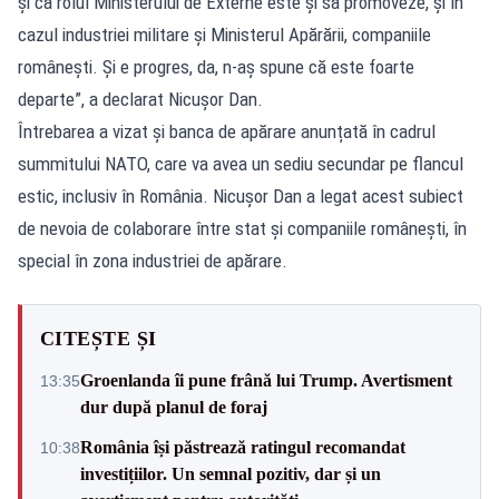
și că rolul Ministerului de Externe este și să promoveze, și în
cazul industriei militare și Ministerul Apărării, companiile
românești. Și e progres, da, n-aș spune că este foarte
departe”, a declarat Nicușor Dan.
Întrebarea a vizat și banca de apărare anunțată în cadrul
summitului NATO, care va avea un sediu secundar pe flancul
estic, inclusiv în România. Nicușor Dan a legat acest subiect
de nevoia de colaborare între stat și companiile românești, în
special în zona industriei de apărare.
CITEȘTE ȘI
Groenlanda îi pune frână lui Trump. Avertisment
13:35
dur după planul de foraj
România își păstrează ratingul recomandat
10:38
investițiilor. Un semnal pozitiv, dar și un