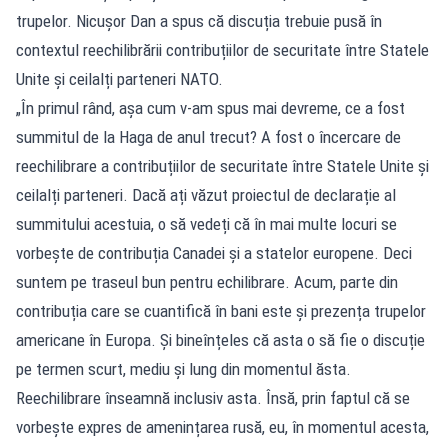
trupelor. Nicușor Dan a spus că discuția trebuie pusă în
contextul reechilibrării contribuțiilor de securitate între Statele
Unite și ceilalți parteneri NATO.
„În primul rând, așa cum v-am spus mai devreme, ce a fost
summitul de la Haga de anul trecut? A fost o încercare de
reechilibrare a contribuțiilor de securitate între Statele Unite și
ceilalți parteneri. Dacă ați văzut proiectul de declarație al
summitului acestuia, o să vedeți că în mai multe locuri se
vorbește de contribuția Canadei și a statelor europene. Deci
suntem pe traseul bun pentru echilibrare. Acum, parte din
contribuția care se cuantifică în bani este și prezența trupelor
americane în Europa. Și bineînțeles că asta o să fie o discuție
pe termen scurt, mediu și lung din momentul ăsta.
Reechilibrare înseamnă inclusiv asta. Însă, prin faptul că se
vorbește expres de amenințarea rusă, eu, în momentul acesta,