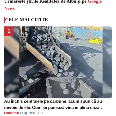
Urmărește știrile Realitatea de Alba și pe
Google
News
CELE MAI CITITE
1
Au închis centralele pe cărbune, acum spun că au
nevoie de ele. Cum se pasează vina în plină criză
Economie
·
1 aug. 2026, 18:11
energetică