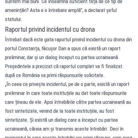
suntem mai buni. Ce înseamnă suficient față de ce tip de
amenințări? Asta e o întrebare amplă”, a declarat șeful
statului.
Raportul privind incidentul cu drona
Întrebat dacă este gata raportul privind incidentul cu drona din
portul Constanța, Nicușor Dan a spus că există un raport
preliminar, dar și un dialog început cu partea ucraineană.
Președintele a precizat că raportul complet va fi finalizat
după ce România va primi răspunsurile solicitate.
„În ceea ce privește incidentul, pe de o parte, există un raport
preliminar în care toate instituțiile au dat toate răspunsurile
care țineau de ele. Apoi întrebările către partea ucraineană au
fost sintetizate, venind de la toate instituțiile, au fost
sintetizate. Și există un dialog care a început cu partea
ucraineană, căreia am și transmis aceste întrebări. Deci în
momentul în care aceste întrebări vor primi răspuns, vom avea