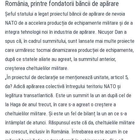
România, printre fondatorii băncii de apărare
Șeful statului a legat proiectul băncii de apărare de nevoia
NATO de a accelera producția de echipamente militare și de a
integra tehnologii noi în industria de apărare. Nicușor Dan a
spus că, în cadrul summitului, sunt lansate mai multe proiecte
care urmăresc tocmai dinamizarea producției de echipamente,
după ce statele aliate au agreat, la summitul anterior,
creșterea cheltuielilor militare.
„În proiectul de declarație se menționează unitate, articol 5,
da? Adică apărarea colectivă întregului teritoriu NATO și
legătura transatlantică. Este un summit la un an după cel de
la Haga de anul trecut, în care s-a agreat o creștere a
cheltuielilor militare. Și este un fel de bilanț la un an ce s-a
întâmplat de atunci. Răspunsul este că da, cheltuielile militare
au crescut, inclusiv în România. Întrebarea este acum în ce