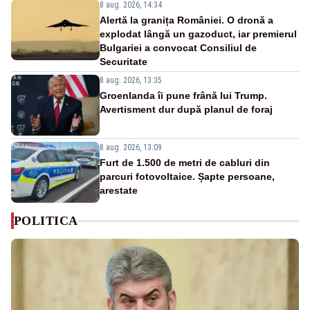
8 aug. 2026, 14:34
Alertă la granița României. O dronă a
explodat lângă un gazoduct, iar premierul
Bulgariei a convocat Consiliul de
Securitate
8 aug. 2026, 13:35
Groenlanda îi pune frână lui Trump.
Avertisment dur după planul de foraj
8 aug. 2026, 13:09
Furt de 1.500 de metri de cabluri din
parcuri fotovoltaice. Șapte persoane,
arestate
POLITICA