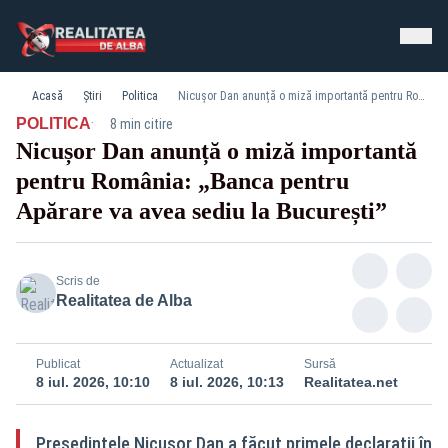
Acasă
Știri
Politica
Nicușor Dan anunță o miză importantă pentru România: „Banca pentru Apărare va avea sediu la București”
·
POLITICA
8 min citire
Nicușor Dan anunță o miză importantă
pentru România: „Banca pentru
Apărare va avea sediu la București”
Scris de
Realitatea de Alba
Publicat
Actualizat
Sursă
8 iul. 2026, 10:10
8 iul. 2026, 10:13
Realitatea.net
Președintele Nicușor Dan a făcut primele declarații în