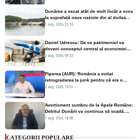
Dunărea a secat atât de mult încât a scos
la suprafață nave naziste din al doilea
război mondial
1 aug. 2026, 23:10
Daniel Udrescu: De ce patrimoniul va
deveni conceptul central al economiei
viitoare?
2 aug. 2026, 09:22
Piperea (AUR): România a evitat
retrogradarea la junk pentru că era o
catastrofă pentru bănci și fondurile de
2 aug. 2026, 10:01
pensii
Avertisment sumbru de la Apele Române:
Debitul Dunării va continua să scadă.
Cernavodă s-ar putea închide în 4 zile
1 aug. 2026, 18:08
CATEGORII POPULARE