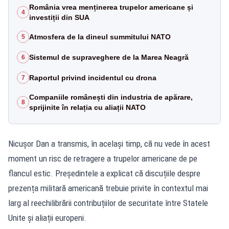
România vrea menținerea trupelor americane și
4
investiții din SUA
Atmosfera de la dineul summitului NATO
5
Sistemul de supraveghere de la Marea Neagră
6
Raportul privind incidentul cu drona
7
Companiile românești din industria de apărare,
8
sprijinite în relația cu aliații NATO
Nicușor Dan a transmis, în același timp, că nu vede în acest
moment un risc de retragere a trupelor americane de pe
flancul estic. Președintele a explicat că discuțiile despre
prezența militară americană trebuie privite în contextul mai
larg al reechilibrării contribuțiilor de securitate între Statele
Unite și aliații europeni.