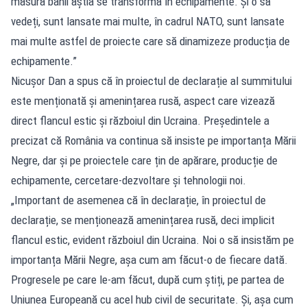
măsură banii ăștia se transformă în echipamente. Și o să
vedeți, sunt lansate mai multe, în cadrul NATO, sunt lansate
mai multe astfel de proiecte care să dinamizeze producția de
echipamente.”
Nicușor Dan a spus că în proiectul de declarație al summitului
este menționată și amenințarea rusă, aspect care vizează
direct flancul estic și războiul din Ucraina. Președintele a
precizat că România va continua să insiste pe importanța Mării
Negre, dar și pe proiectele care țin de apărare, producție de
echipamente, cercetare-dezvoltare și tehnologii noi.
„Important de asemenea că în declarație, în proiectul de
declarație, se menționează amenințarea rusă, deci implicit
flancul estic, evident războiul din Ucraina. Noi o să insistăm pe
importanța Mării Negre, așa cum am făcut-o de fiecare dată.
Progresele pe care le-am făcut, după cum știți, pe partea de
Uniunea Europeană cu acel hub civil de securitate. Și, așa cum