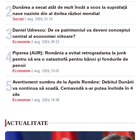
2
Dunărea a secat atât de mult încât a scos la suprafață
nave naziste din al doilea război mondial
Social
-
1 aug. 2026, 23:10
3
Daniel Udrescu: De ce patrimoniul va deveni conceptul
central al economiei viitoare?
Economie
-
2 aug. 2026, 09:22
4
Piperea (AUR): România a evitat retrogradarea la junk
pentru că era o catastrofă pentru bănci și fondurile de
pensii
Economie
-
2 aug. 2026, 10:01
5
Avertisment sumbru de la Apele Române: Debitul Dunării
va continua să scadă. Cernavodă s-ar putea închide în 4
zile
Economie
-
1 aug. 2026, 18:08
ACTUALITATE