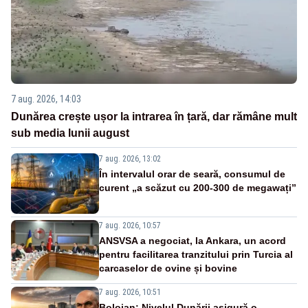
7 aug. 2026, 14:03
Dunărea crește ușor la intrarea în țară, dar rămâne mult
sub media lunii august
7 aug. 2026, 13:02
În intervalul orar de seară, consumul de
curent „a scăzut cu 200-300 de megawați”
7 aug. 2026, 10:57
ANSVSA a negociat, la Ankara, un acord
pentru facilitarea tranzitului prin Turcia al
carcaselor de ovine și bovine
7 aug. 2026, 10:51
Bolojan: Nivelul Dunării asigură o