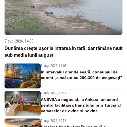
7 aug. 2026, 14:03
Dunărea crește ușor la intrarea în țară, dar rămâne mult
sub media lunii august
7 aug. 2026, 13:02
În intervalul orar de seară, consumul de
curent „a scăzut cu 200-300 de megawați”
7 aug. 2026, 10:57
ANSVSA a negociat, la Ankara, un acord
pentru facilitarea tranzitului prin Turcia al
carcaselor de ovine și bovine
7 aug. 2026, 10:51
Bolojan: Nivelul Dunării asigură o