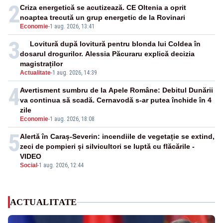
2
Criza energetică se acutizează. CE Oltenia a oprit
noaptea trecută un grup energetic de la Rovinari
Economie
-
1 aug. 2026, 13:41
3
Lovitură după lovitură pentru blonda lui Coldea în
dosarul drogurilor. Alessia Păcuraru explică decizia
magistraților
Actualitate
-
1 aug. 2026, 14:39
4
Avertisment sumbru de la Apele Române: Debitul Dunării
va continua să scadă. Cernavodă s-ar putea închide în 4
zile
Economie
-
1 aug. 2026, 18:08
5
Alertă în Caraș-Severin: incendiile de vegetație se extind,
zeci de pompieri și silvicultori se luptă cu flăcările -
VIDEO
Social
-
1 aug. 2026, 12:44
ACTUALITATE