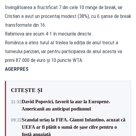
Învingătoarea a fructificat 7 din cele 10 minge de break, iar
Cristian a avut un procentaj modest (38%), cu 6 șanse de break
transformate din 16.
Rahimova are acum 4-1 în meciurile directe.
Românca a atins turul al treilea la ediția de anul trecut a
turneului parizian, iar pentru participarea de anul acesta va
primi 87.000 de euro și 10 puncte WTA.
AGERPRES
CITEȘTE ȘI
David Popovici, favorit la aur la Europene.
11:32
Americanii au anticipat podiumul
Scandal uriaș la FIFA. Gianni Infantino, acuzat că
09:22
UEFA ar fi plătit o sumă de șase cifre pentru o
fostă angajată