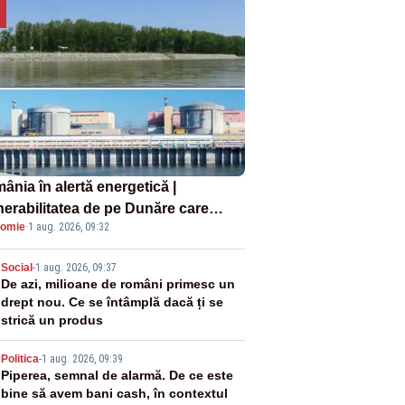
ânia în alertă energetică |
nerabilitatea de pe Dunăre care
omie
·
1 aug. 2026, 09:32
e în pericol Centrala Cernavodă era
oscută de pe vremea lui Ceaușescu
2
Social
-
1 aug. 2026, 09:37
De azi, milioane de români primesc un
drept nou. Ce se întâmplă dacă ți se
strică un produs
3
Politica
-
1 aug. 2026, 09:39
Piperea, semnal de alarmă. De ce este
bine să avem bani cash, în contextul