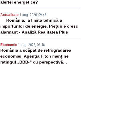
alertei energetice?
4
Actualitate
-
1 aug. 2026, 09:46
România, la limita tehnică a
importurilor de energie. Prețurile cresc
alarmant - Analiză Realitatea Plus
5
Economie
-
1 aug. 2026, 06:48
România a scăpat de retrogradarea
economiei. Agenția Fitch menține
ratingul „BBB-” cu perspectivă
negativă