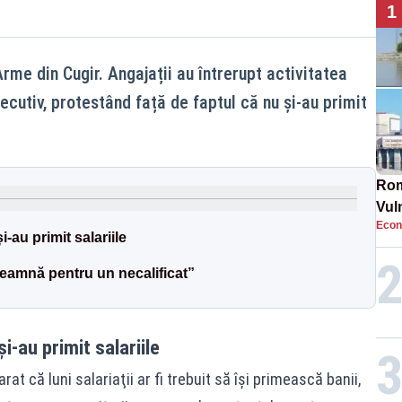
1
me din Cugir. Angajații au întrerupt activitatea
ecutiv, protestând față de faptul că nu și-au primit
Rom
Vul
Econ
pun
i-au primit salariile
cun
seamnă pentru un necalificat”
i-au primit salariile
at că luni salariaţii ar fi trebuit să își primească banii,