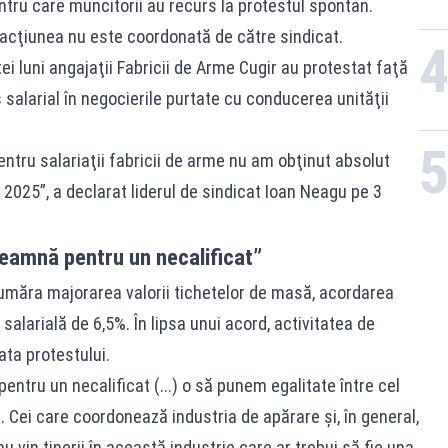
ntru care muncitorii au recurs la protestul spontan.
 acţiunea nu este coordonată de către sindicat.
ei luni angajaţii Fabricii de Arme Cugir au protestat faţă
 salarial în negocierile purtate cu conducerea unităţii
entru salariaţii fabricii de arme nu am obţinut absolut
 2025”, a declarat liderul de sindicat Ioan Neagu pe 3
seamnă pentru un necalificat”
număra majorarea valorii tichetelor de masă, acordarea
alarială de 6,5%. În lipsa unui acord, activitatea de
ata protestului.
entru un necalificat (...) o să punem egalitate între cel
t. Cei care coordonează industria de apărare şi, în general,
u vin tinerii în această industrie care ar trebui să fie una