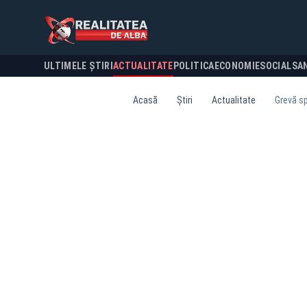
ULTIMELE ȘTIRI
ACTUALITATE
POLITICA
ECONOMIE
SOCIAL
SA
Acasă
Știri
Actualitate
Grevă sp