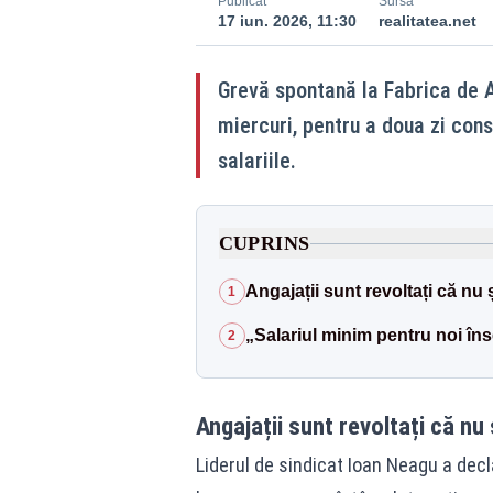
Publicat
Sursă
17 iun. 2026, 11:30
realitatea.net
Grevă spontană la Fabrica de Ar
miercuri, pentru a doua zi cons
salariile.
CUPRINS
Angajații sunt revoltați că nu ș
1
„Salariul minim pentru noi în
2
Angajații sunt revoltați că nu ș
Liderul de sindicat Ioan Neagu a declar