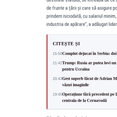
de frunte a ţării şi care să asigure 
prindem niciodată, cu salariul minim,
industria de apărare”, a adăugat lider
CITEȘTE ȘI
Complot dejucat în Serbia: doi 
15:50
Trump: Rusia ar putea lovi un
21:42
pentru Ucraina
Gest superb făcut de Adrian Mu
20:43
văzut imaginile
Operațiune fără precedent pe 
19:45
centrala de la Cernavodă