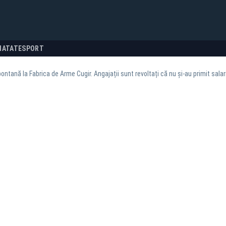
NATATE
SPORT
ontană la Fabrica de Arme Cugir. Angajații sunt revoltați că nu şi-au primit salari