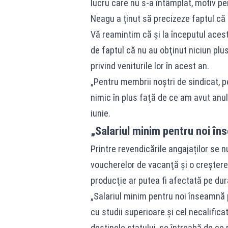
lucru care nu s-a întâmplat, motiv pe
Neagu a ținut să precizeze faptul că
Vă reamintim că și la începutul acest
de faptul că nu au obţinut niciun plus
privind veniturile lor în acest an.
„Pentru membrii noştri de sindicat, p
nimic în plus faţă de ce am avut anul
iunie.
„Salariul minim pentru noi în
Printre revendicările angajaților se 
voucherelor de vacanţă şi o creştere s
producţie ar putea fi afectată pe dur
„Salariul minim pentru noi înseamnă p
cu studii superioare şi cel necalifica
destinele statului, se întreabă de ce n