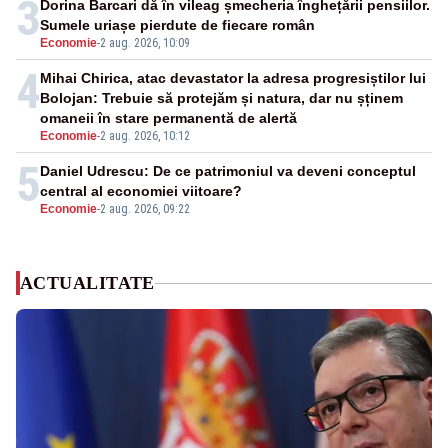
3
Dorina Barcari dă în vileag șmecheria înghețării pensiilor.
Sumele uriașe pierdute de fiecare român
Economie
-
2 aug. 2026, 10:09
4
Mihai Chirica, atac devastator la adresa progresiștilor lui
Bolojan: Trebuie să protejăm și natura, dar nu șținem
omaneii în stare permanentă de alertă
Economie
-
2 aug. 2026, 10:12
5
Daniel Udrescu: De ce patrimoniul va deveni conceptul
central al economiei viitoare?
Economie
-
2 aug. 2026, 09:22
ACTUALITATE