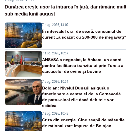
Dunărea crește ușor la intrarea în țară, dar rămâne mult
sub media lunii august
7 aug. 2026, 13:02
În intervalul orar de seară, consumul de
curent „a scăzut cu 200-300 de megawați”
7 aug. 2026, 10:57
ANSVSA a negociat, la Ankara, un acord
pentru facilitarea tranzitului prin Turcia al
carcaselor de ovine și bovine
7 aug. 2026, 10:51
Bolojan: Nivelul Dunării asigură o
funcționare a centralei de la Cernavodă
de patru-cinci zile dacă debitele vor
scădea
7 aug. 2026, 10:43
Criza din energie. Cine scapă de măsurile
de raționalizare impuse de Bolojan