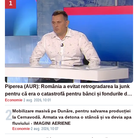
1
Piperea (AUR): România a evitat retrogradarea la junk
pentru că era o catastrofă pentru bănci și fondurile de
Economie
·
2 aug. 2026, 10:01
pensii
2
Mobilizare masivă pe Dunăre, pentru salvarea producției
la Cernavodă. Armata va detona o stâncă și va devia apa
fluviului - IMAGINI AERIENE
Economie
-
2 aug. 2026, 10:07