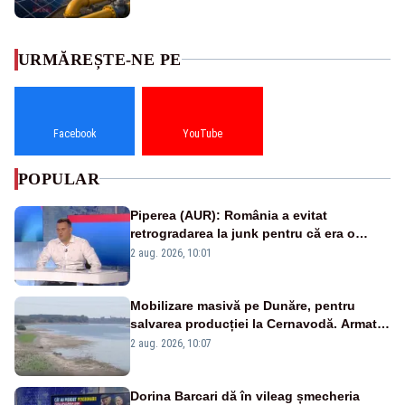
URMĂREȘTE-NE PE
Facebook
YouTube
POPULAR
Piperea (AUR): România a evitat
retrogradarea la junk pentru că era o
catastrofă pentru bănci și fondurile de
2 aug. 2026, 10:01
pensii
Mobilizare masivă pe Dunăre, pentru
salvarea producției la Cernavodă. Armata
va detona o stâncă și va devia apa
2 aug. 2026, 10:07
fluviului - IMAGINI AERIENE
Dorina Barcari dă în vileag șmecheria