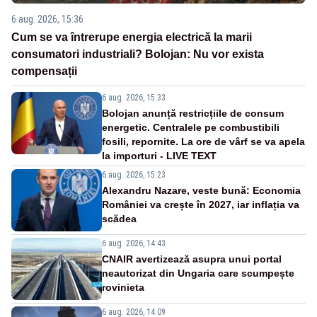
6 aug. 2026, 15:36
Cum se va întrerupe energia electrică la marii
consumatori industriali? Bolojan: Nu vor exista
compensații
6 aug. 2026, 15:33
Bolojan anunță restricțiile de consum
energetic. Centralele pe combustibili
fosili, repornite. La ore de vârf se va apela
la importuri - LIVE TEXT
6 aug. 2026, 15:23
Alexandru Nazare, veste bună: Economia
României va crește în 2027, iar inflația va
scădea
6 aug. 2026, 14:43
CNAIR avertizează asupra unui portal
neautorizat din Ungaria care scumpește
rovinieta
6 aug. 2026, 14:09