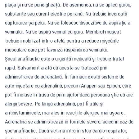
plaga și nu se pune gheață. De asemenea, nu se aplică garou,
substanțe sau curent electric pe rană. Nu trebuie încercată
capturarea șarpelui. Nu se folosesc dispozitive de aspirație a
veninului. Nu se aspiră veninul cu gura. Membrul mușcat
trebuie imobilizat într-o atelă, pentru a reduce mișcările
musculare care pot favoriza răspândirea veninului.
Șocul anafilactic este o urgență medicală și trebuie tratat
rapid. Salvamont arată că acesta se tratează prin
administrarea de adrenalină. În farmacii există sisteme de
auto-injectare cu adrenalină, precum Anapen sau Epipen, care
pot fi incluse în trusa de prim ajutor dacă persoana știe că are
alergii severe. Pe lângă adrenalină, pot fi utile și
antihistaminicele, mai ales în reacțiile alergice mai ușoare.
Adrenalina se administrează în formele severe, adică în caz de
șoc anafilactic. Dacă victima intră în stop cardio-respirator,