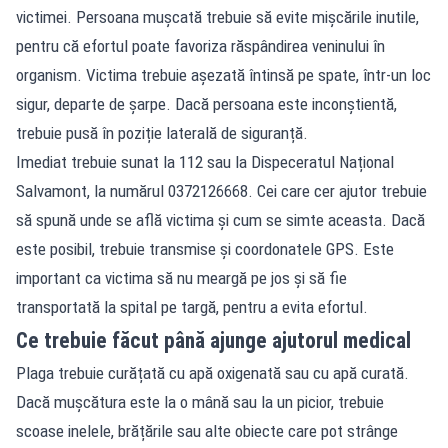
victimei. Persoana mușcată trebuie să evite mișcările inutile,
pentru că efortul poate favoriza răspândirea veninului în
organism. Victima trebuie așezată întinsă pe spate, într-un loc
sigur, departe de șarpe. Dacă persoana este inconștientă,
trebuie pusă în poziție laterală de siguranță.
Imediat trebuie sunat la 112 sau la Dispeceratul Național
Salvamont, la numărul 0372126668. Cei care cer ajutor trebuie
să spună unde se află victima și cum se simte aceasta. Dacă
este posibil, trebuie transmise și coordonatele GPS. Este
important ca victima să nu meargă pe jos și să fie
transportată la spital pe targă, pentru a evita efortul.
Ce trebuie făcut până ajunge ajutorul medical
Plaga trebuie curățată cu apă oxigenată sau cu apă curată.
Dacă mușcătura este la o mână sau la un picior, trebuie
scoase inelele, brățările sau alte obiecte care pot strânge