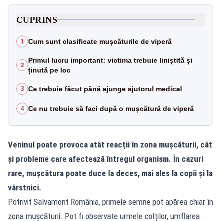
CUPRINS
Cum sunt clasificate mușcăturile de viperă
1
Primul lucru important: victima trebuie liniștită și
2
ținută pe loc
Ce trebuie făcut până ajunge ajutorul medical
3
Ce nu trebuie să faci după o mușcătură de viperă
4
Veninul poate provoca atât reacții în zona mușcăturii, cât
și probleme care afectează întregul organism. În cazuri
rare, mușcătura poate duce la deces, mai ales la copii și la
vârstnici.
Potrivit Salvamont România, primele semne pot apărea chiar în
zona mușcăturii. Pot fi observate urmele colților, umflarea