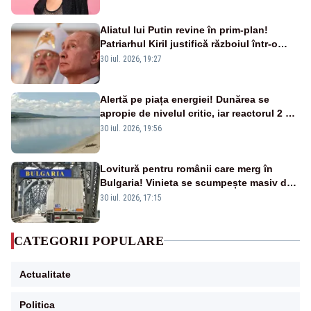
Aliatul lui Putin revine în prim-plan!
Patriarhul Kiril justifică războiul într-o
nouă carte
30 iul. 2026, 19:27
Alertă pe piața energiei! Dunărea se
apropie de nivelul critic, iar reactorul 2 de
la Cernavodă ar putea fi oprit
30 iul. 2026, 19:56
Lovitură pentru românii care merg în
Bulgaria! Vinieta se scumpește masiv de
la 1 august
30 iul. 2026, 17:15
CATEGORII POPULARE
Actualitate
Politica