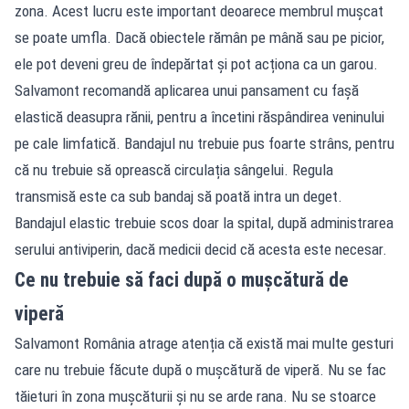
zona. Acest lucru este important deoarece membrul mușcat
se poate umfla. Dacă obiectele rămân pe mână sau pe picior,
ele pot deveni greu de îndepărtat și pot acționa ca un garou.
Salvamont recomandă aplicarea unui pansament cu fașă
elastică deasupra rănii, pentru a încetini răspândirea veninului
pe cale limfatică. Bandajul nu trebuie pus foarte strâns, pentru
că nu trebuie să oprească circulația sângelui. Regula
transmisă este ca sub bandaj să poată intra un deget.
Bandajul elastic trebuie scos doar la spital, după administrarea
serului antiviperin, dacă medicii decid că acesta este necesar.
Ce nu trebuie să faci după o mușcătură de
viperă
Salvamont România atrage atenția că există mai multe gesturi
care nu trebuie făcute după o mușcătură de viperă. Nu se fac
tăieturi în zona mușcăturii și nu se arde rana. Nu se stoarce