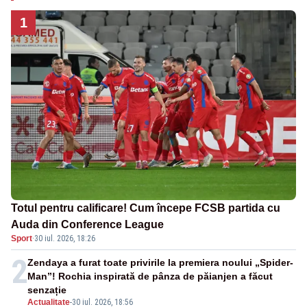
1
Totul pentru calificare! Cum începe FCSB partida cu
Auda din Conference League
Sport
·
30 iul. 2026, 18:26
2
Zendaya a furat toate privirile la premiera noului „Spider-
Man”! Rochia inspirată de pânza de păianjen a făcut
senzație
Actualitate
-
30 iul. 2026, 18:56