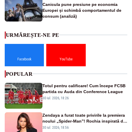
Canicula pune presiune pe economia
Europei și schimbă comportamentul de
consum (analiză)
URMĂREȘTE-NE PE
Facebook
YouTube
POPULAR
Totul pentru calificare! Cum începe FCSB
partida cu Auda din Conference League
30 iul. 2026, 18:26
Zendaya a furat toate privirile la premiera
noului „Spider-Man”! Rochia inspirată de
pânza de păianjen a făcut senzație
30 iul. 2026, 18:56