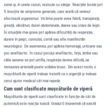
zonei și, în unele cazuri, vezicule cu sânge. Reacțiile locale pot
fi însoțite de simptome generale, care arată că veninul
afectează organismul. Victima poate avea febră, transpirații,
greață, vărsături, dureri abdominale, diaree sau stare de leșin.
În situațiile mai grave pot apărea dificultăți de respirație,
durere în piept, convulsii, comă sau alte manifestări
neurologice. De asemenea, pot apărea hemoragii, urticarie sau
șoc anafilactic. În cazul șocului anafilactic, fața, limba sau
căile aeriene se pot umfla, respirația devine dificilă, iar
tensiunea arterială poate scădea brusc. Din acest motiv, o
mușcătură de viperă trebuie tratată ca o urgență și trebuie
cerut ajutor medical cât mai repede.
Cum sunt clasificate mușcăturile de viperă
Mușcăturile de viperă sunt clasificate în funcție de cât de
puternică este reacția toxică. Gradul 0 înseamnă că există