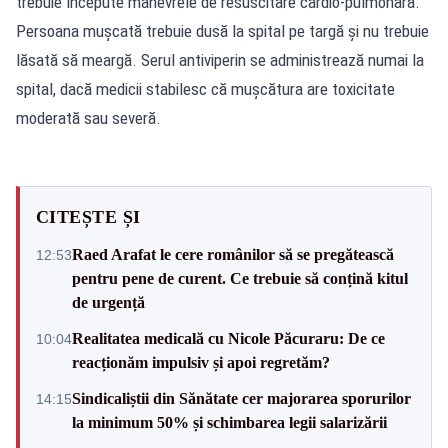
trebuie începute manevrele de resuscitare cardio-pulmonară.
Persoana mușcată trebuie dusă la spital pe targă și nu trebuie
lăsată să meargă. Serul antiviperin se administrează numai la
spital, dacă medicii stabilesc că mușcătura are toxicitate
moderată sau severă.
CITEȘTE ȘI
Raed Arafat le cere românilor să se pregătească
12:53
pentru pene de curent. Ce trebuie să conțină kitul
de urgență
Realitatea medicală cu Nicole Păcuraru: De ce
10:04
reacționăm impulsiv și apoi regretăm?
Sindicaliștii din Sănătate cer majorarea sporurilor
14:15
la minimum 50% și schimbarea legii salarizării