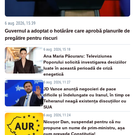
6 aug. 2026, 15:39
Guvernul a adoptat o hotărâre care aprobă planurile de
pregătire pentru riscuri
6 aug. 2026, 15:18
Ana Maria Păcuraru: Televiziunea
Poporului solicită investigarea deciziilor
luate în această perioadă de criză
enegetică
6 aug. 2026, 11:27
JD Vance anunță negocieri de pace
dificile și îndelungate cu Iranul, în timp ce
Teheranul neagă existența discuțiilor cu
SUA
6 aug. 2026, 11:24
Nicușor Dan, suspendat pentru că nu
propune un nume de prim-ministru, așa
cum prevede Constituția!