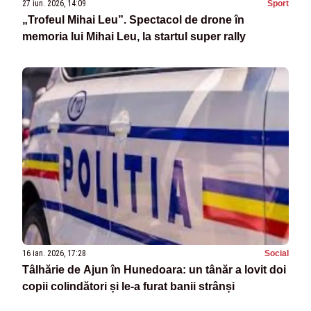
27 iun. 2026, 14:09
Sport
„Trofeul Mihai Leu”. Spectacol de drone în
memoria lui Mihai Leu, la startul super rally
16 ian. 2026, 17:28
Social
Tâlhărie de Ajun în Hunedoara: un tânăr a lovit doi
copii colindători și le-a furat banii strânși