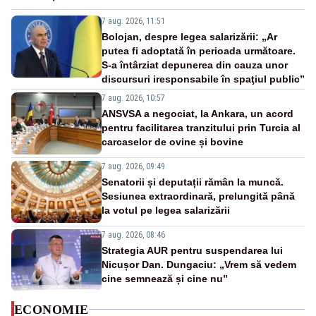
7 aug. 2026, 11:51
Bolojan, despre legea salarizării: „Ar
putea fi adoptată în perioada următoare.
S-a întârziat depunerea din cauza unor
discursuri iresponsabile în spaţiul public”
7 aug. 2026, 10:57
ANSVSA a negociat, la Ankara, un acord
pentru facilitarea tranzitului prin Turcia al
carcaselor de ovine și bovine
7 aug. 2026, 09:49
Senatorii și deputații rămân la muncă.
Sesiunea extraordinară, prelungită până
la votul pe legea salarizării
7 aug. 2026, 08:46
Strategia AUR pentru suspendarea lui
Nicușor Dan. Dungaciu: „Vrem să vedem
cine semnează și cine nu”
ECONOMIE