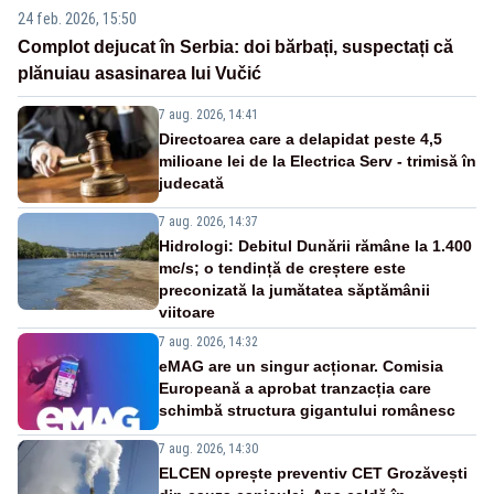
24 feb. 2026, 15:50
Complot dejucat în Serbia: doi bărbați, suspectați că
plănuiau asasinarea lui Vučić
7 aug. 2026, 14:41
Directoarea care a delapidat peste 4,5
milioane lei de la Electrica Serv - trimisă în
judecată
7 aug. 2026, 14:37
Hidrologi: Debitul Dunării rămâne la 1.400
mc/s; o tendință de creștere este
preconizată la jumătatea săptămânii
viitoare
7 aug. 2026, 14:32
eMAG are un singur acționar. Comisia
Europeană a aprobat tranzacția care
schimbă structura gigantului românesc
7 aug. 2026, 14:30
ELCEN oprește preventiv CET Grozăvești