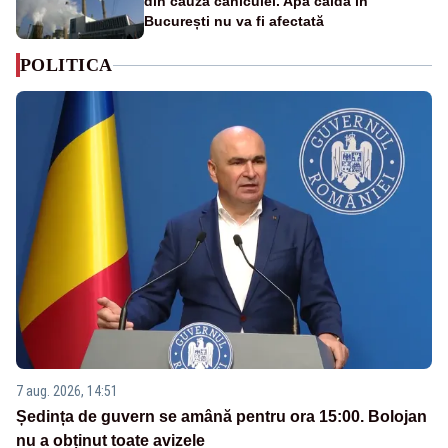
din cauza caniculei. Apa caldă în
București nu va fi afectată
POLITICA
7 aug. 2026, 14:51
Ședința de guvern se amână pentru ora 15:00. Bolojan
nu a obținut toate avizele