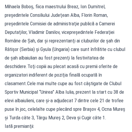
Mihaela Boboş, fiica maestrului Breaz, Ion Dumitrel,
preşedintele Consiliului Judeţean Alba, Florin Roman,
preşedintele Comisiei de administraţie publică a Camerei
Deputaţilor, Vladimir Danilov, vicepreşedintele Federaţiei
Române de Şah, dar şi reprezentanţi ai cluburilor de şah din
Râtişor (Serbia) şi Gyula (Ungaria) care sunt înfrătite cu clubul
de şah albaiulian au fost prezenţi la festivitatea de
deschidere.Toţi copiii au plecat acasă cu premii oferite de
organizatori indiferent de poziţia finală ocupată în
clasament.Cele mai multe cupe au fost câştigate de Clubul
Sportiv Municipal “Unirea” Alba Iulia, prezent la start cu 38 de
elevi albaiulieni, care şi-a adjudecat 7 dintre cele 21 de trofee
puse în joc, celelalte cupe plecând spre Braşov 4, Ocna Mureş
şi Turda câte 3, Târgu Mureş 2, Deva şi Cugir câte 1.
Iată premianţii: