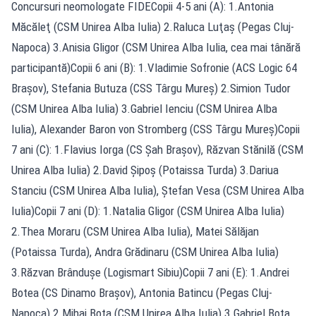
Concursuri neomologate FIDECopii 4-5 ani (A): 1.Antonia
Măcăleţ (CSM Unirea Alba Iulia) 2.Raluca Luţaş (Pegas Cluj-
Napoca) 3.Anisia Gligor (CSM Unirea Alba Iulia, cea mai tânără
participantă)Copii 6 ani (B): 1.Vladimie Sofronie (ACS Logic 64
Braşov), Stefania Butuza (CSS Târgu Mureş) 2.Simion Tudor
(CSM Unirea Alba Iulia) 3.Gabriel Ienciu (CSM Unirea Alba
Iulia), Alexander Baron von Stromberg (CSS Târgu Mureş)Copii
7 ani (C): 1.Flavius Iorga (CS Şah Braşov), Răzvan Stănilă (CSM
Unirea Alba Iulia) 2.David Şipoş (Potaissa Turda) 3.Dariua
Stanciu (CSM Unirea Alba Iulia), Ştefan Vesa (CSM Unirea Alba
Iulia)Copii 7 ani (D): 1.Natalia Gligor (CSM Unirea Alba Iulia)
2.Thea Moraru (CSM Unirea Alba Iulia), Matei Sălăjan
(Potaissa Turda), Andra Grădinaru (CSM Unirea Alba Iulia)
3.Răzvan Brânduşe (Logismart Sibiu)Copii 7 ani (E): 1.Andrei
Botea (CS Dinamo Braşov), Antonia Batincu (Pegas Cluj-
Napoca) 2.Mihai Bota (CSM Unirea Alba Iulia) 3.Gabriel Bota