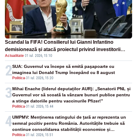
Scandal la FIFA! Consilierul lui Gianni Infantino
demisionează și atacă proiectul privind investitorii
Actualitate
·
31 iul. 2026, 15:10
străini
2
SUA: Guvernul va începe să emită paşapoarte cu
imaginea lui Donald Trump începând cu 8 august
Politica
-
31 iul. 2026, 15:20
3
Mihai Enache (liderul deputaților AUR): „Senatorii PNL și
Guvernul vor să scoată la vânzare bunuri publice pentru
a stinge datoriile pentru vaccinurile Pfizer!”
Politica
-
31 iul. 2026, 15:44
4
UMPMV: Menținerea ratingului de țară ar reprezenta un
semnal pozitiv pentru România. Autoritățile trebuie să
continue consolidarea stabilității economice și
Politica
-
31 iul. 2026, 15:51
financiare