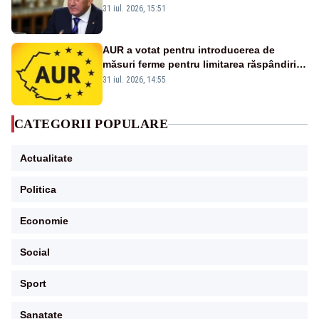
România. Autoritățile trebuie să continue
31 iul. 2026, 15:51
consolidarea stabilității economice și
financiare
AUR a votat pentru introducerea de
măsuri ferme pentru limitarea răspândirii
virusului pestei porcine africane
31 iul. 2026, 14:55
CATEGORII POPULARE
Actualitate
Politica
Economie
Social
Sport
Sanatate