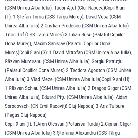
(CSM Unirea Alba Iulia), Tudor Aţef (Cluj-Napoca)Copii 8 ani
(F): 1.Ştefan Toma (CSS Târgu Mureş), David Vesa (CSM
Unirea Alba Iulia) 2.Cristian Predescu (CSM Unirea Alba Iulia),
Titus Trif (CSS Târgu Mureş) 3.Iulian Rusu (Palatul Copiilor
Ocna Mureş), Maxim Sanislav (Palatul Copiilor Ocna
Mureş)Copii 8 ani (G): 1.David Mitrofan (CSM Unirea Alba Iulia),
Răzvan Munteanu (CSM Unirea Alba Iulia), Sergiu Petruţiu
(Palatul Copiilor Ocna Mureş) 2.Teodora Agoston (CSM Unirea
Alba Iulia) 3.Vlad Mezei (CSM Unirea Alba Iulia)Copii 9 ani (H):
1.Răzvan Schiau (CSM Unirea Alba Iulia) 2.Dragoş Gligor (CSM
Unirea Alba Iulia), Eduard Piţu (CSM Unirea Alba Iulia), Aidan
Sorocovschi (CN Emil Racoviţă Cluj-Napoca) 3.Aris Tulbure
(Pegas Cluj-Napoca)
Copii 9 ani (I): 1.Aron Olcsvari (Potaissa Turda) 2.Ciprian Gligor
(CSM Unirea Alba Iulia) 3.Ştefania Alexandru (CSS Târgu