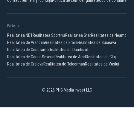
Contact
Termeni și condiții
Politică de confidențialitate
Cod de conduită
Parteneri:
Realitatea.NET
Realitatea Sportiva
Realitatea Star
Realitatea de Neamt
Realitatea de Vrancea
Realitatea de Braila
Realitatea de Suceava
Realitatea de Constanta
Realitatea de Dambovita
Realitatea de Caras-Severin
Realitatea de Arad
Realitatea de Cluj
Realitatea de Craiova
Realitatea de Teleorman
Realitatea de Vaslui
© 2026 PHG Media Invest LLC
Facebook
YouTube