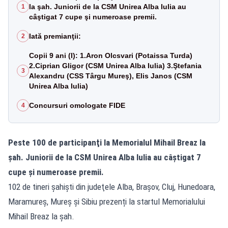
la şah. Juniorii de la CSM Unirea Alba Iulia au
1
câştigat 7 cupe şi numeroase premii.
Iată premianţii:
2
Copii 9 ani (I): 1.Aron Olcsvari (Potaissa Turda)
2.Ciprian Gligor (CSM Unirea Alba Iulia) 3.Ştefania
3
Alexandru (CSS Târgu Mureş), Elis Janos (CSM
Unirea Alba Iulia)
Concursuri omologate FIDE
4
Peste 100 de participanţi la Memorialul Mihail Breaz la
şah. Juniorii de la CSM Unirea Alba Iulia au câştigat 7
cupe şi numeroase premii.
102 de tineri şahişti din judeţele Alba, Braşov, Cluj, Hunedoara,
Maramureş, Mureş şi Sibiu prezenți la startul Memorialului
Mihail Breaz la șah.