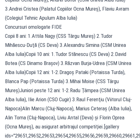
3.Andrei Cristea (Palatul Copiilor Ocna Mureş), Flaviu Avram
(Colegiul Tehnic Apulum Alba Iulia)
Concursuri omologate FIDE
Copii 8 ani: 1.Attila Nagy (CSS Târgu Mureş) 2.Tudor
Mihăescu-Duţă (CS Deva) 3.Alexandru Simina (CSM Unirea
Alba Iulia)Copii 10 ani: 1.Tudor Stănescu (CS Deva) 2.David
Botea (CS Dinamo Braşov) 3.Răzvan Burja-Udrea (CSM Unirea
Alba Iulia)Copii 12 ani: 1-2.Dragoş Pataki (Potaissa Turda),
Blanca Pap (Potaissa Turda) 3.Mihai Moise (CSS Târgu
Mureş)Juniori peste 12 ani: 1-2.Radu Ţâmpea (CSM Unirea
Alba Iulia), Ilie Arion (CSO Cugir) 3.Raul Ferenţiu (Viitorul Cluj-
Napoca)Alin Marcu (Cluj-Napoca), Marius Ceteraş (Alba Iulia),
Alin Toma (Cluj-Napoca), Liviu Antal (Deva) şi Florin Oprea
(Ocna Mureş), au asigurat arbitrajul competiţiei.[gallery
ids="29651,29652,29653,29654,29655,29656,29659,29660,29661,2