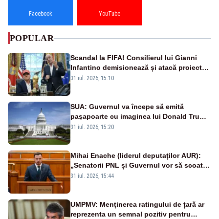
Facebook
YouTube
POPULAR
Scandal la FIFA! Consilierul lui Gianni
Infantino demisionează și atacă proiectul
privind investitorii străini
31 iul. 2026, 15:10
SUA: Guvernul va începe să emită
paşapoarte cu imaginea lui Donald Trump
începând cu 8 august
31 iul. 2026, 15:20
Mihai Enache (liderul deputaților AUR):
„Senatorii PNL și Guvernul vor să scoată
la vânzare bunuri publice pentru a stinge
31 iul. 2026, 15:44
datoriile pentru vaccinurile Pfizer!”
UMPMV: Menținerea ratingului de țară ar
reprezenta un semnal pozitiv pentru