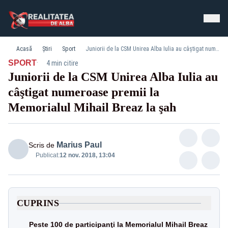
Acasă
Știri
Sport
Juniorii de la CSM Unirea Alba Iulia au câştigat numeroase premii la Memorialul Mihail Breaz la şah
·
SPORT
4 min citire
Juniorii de la CSM Unirea Alba Iulia au
câştigat numeroase premii la
2 Cupe si medalii
Memorialul Mihail Breaz la şah
Marius Paul
Scris de
Publicat:
12 nov. 2018, 13:04
CUPRINS
Peste 100 de participanţi la Memorialul Mihail Breaz