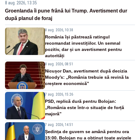
8 aug. 2026, 13:35
Groenlanda îi pune frână lui Trump. Avertisment dur
după planul de foraj
8 aug. 2026, 10:38
România își păstrează ratingul
recomandat investițiilor. Un semnal
pozitiv, dar și un avertisment pentru
autorități
8 aug. 2026, 08:51
Nicușor Dan, avertisment după decizia
Moody’s: „România trebuie să revină la
creștere economică”
7 aug. 2026, 15:26
PSD, replică dură pentru Bolojan:
„România este într-o situație de forță
majoră”
7 aug. 2026, 14:51
Ședința de guvern se amână pentru ora
15:00. Bolojan nu a obținut toate avizele