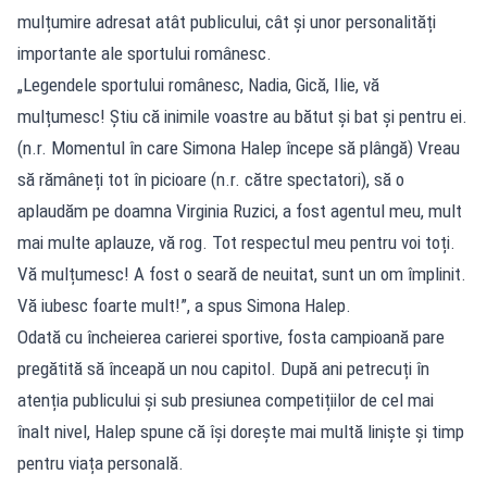
mulțumire adresat atât publicului, cât și unor personalități
importante ale sportului românesc.
„Legendele sportului românesc, Nadia, Gică, Ilie, vă
mulțumesc! Știu că inimile voastre au bătut și bat și pentru ei.
(n.r. Momentul în care Simona Halep începe să plângă) Vreau
să rămâneți tot în picioare (n.r. către spectatori), să o
aplaudăm pe doamna Virginia Ruzici, a fost agentul meu, mult
mai multe aplauze, vă rog. Tot respectul meu pentru voi toți.
Vă mulțumesc! A fost o seară de neuitat, sunt un om împlinit.
Vă iubesc foarte mult!”, a spus Simona Halep.
Odată cu încheierea carierei sportive, fosta campioană pare
pregătită să înceapă un nou capitol. După ani petrecuți în
atenția publicului și sub presiunea competițiilor de cel mai
înalt nivel, Halep spune că își dorește mai multă liniște și timp
pentru viața personală.