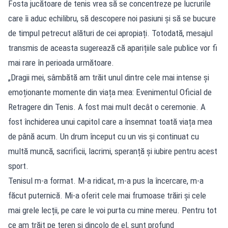
Fosta jucătoare de tenis vrea să se concentreze pe lucrurile
care îi aduc echilibru, să descopere noi pasiuni și să se bucure
de timpul petrecut alături de cei apropiați. Totodată, mesajul
transmis de aceasta sugerează că aparițiile sale publice vor fi
mai rare în perioada următoare.
„Dragii mei, sâmbătă am trăit unul dintre cele mai intense și
emoționante momente din viața mea: Evenimentul Oficial de
Retragere din Tenis. A fost mai mult decât o ceremonie. A
fost închiderea unui capitol care a însemnat toată viața mea
de până acum. Un drum început cu un vis și continuat cu
multă muncă, sacrificii, lacrimi, speranță și iubire pentru acest
sport.
Tenisul m-a format. M-a ridicat, m-a pus la încercare, m-a
făcut puternică. Mi-a oferit cele mai frumoase trăiri și cele
mai grele lecții, pe care le voi purta cu mine mereu. Pentru tot
ce am trăit pe teren și dincolo de el, sunt profund