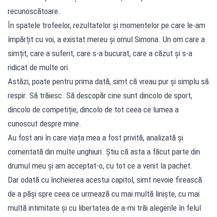
recunoscătoare.
În spatele trofeelor, rezultatelor și momentelor pe care le-am
împărțit cu voi, a existat mereu și omul Simona. Un om care a
simțit, care a suferit, care s-a bucurat, care a căzut și s-a
ridicat de multe ori.
Astăzi, poate pentru prima dată, simt că vreau pur și simplu să
respir. Să trăiesc. Să descopăr cine sunt dincolo de sport,
dincolo de competiție, dincolo de tot ceea ce lumea a
cunoscut despre mine.
Au fost ani în care viața mea a fost privită, analizată și
comentată din multe unghiuri. Știu că asta a făcut parte din
drumul meu și am acceptat-o, cu tot ce a venit la pachet.
Dar odată cu încheierea acestui capitol, simt nevoie firească
de a păși spre ceea ce urmează cu mai multă liniște, cu mai
multă intimitate și cu libertatea de a-mi trăi alegerile în felul