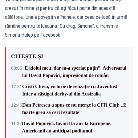
crezut în mine și pentru că ați făcut parte din această
călătorie. Unele povești se încheie, dar ceea ce lasă în urmă
rămâne pentru totdeauna. Cu drag, Simona”, a transmis
Simona Halep pe Facebook.
CITEȘTE ȘI
„E idolul meu, dar m-a speriat puțin”. Adversarul
08:05
lui David Popovici, impresionat de român
Cristi Chivu, victorie de senzație cu Juventus!
17:31
Inter a câștigat derby-ul din Australia
Dan Petrescu a spus ce nu merge la CFR Cluj: „E
12:46
foarte greu să ceri rezultate”
David Popovici, favorit la aur la Europene.
11:32
Americanii au anticipat podiumul