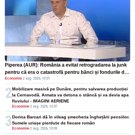
Piperea (AUR): România a evitat retrogradarea la junk
pentru că era o catastrofă pentru bănci și fondurile de
Economie
·
2 aug. 2026, 10:01
pensii
2
Mobilizare masivă pe Dunăre, pentru salvarea producției
la Cernavodă. Armata va detona o stâncă și va devia apa
fluviului - IMAGINI AERIENE
Economie
-
2 aug. 2026, 10:07
3
Dorina Barcari dă în vileag șmecheria înghețării pensiilor.
Sumele uriașe pierdute de fiecare român
Economie
-
2 aug. 2026, 10:09