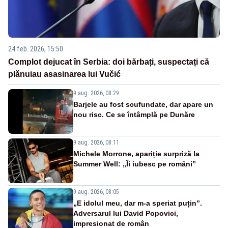
24 feb. 2026, 15:50
Complot dejucat în Serbia: doi bărbați, suspectați că
plănuiau asasinarea lui Vučić
9 aug. 2026, 08:29
Barjele au fost scufundate, dar apare un
nou risc. Ce se întâmplă pe Dunăre
9 aug. 2026, 08:11
Michele Morrone, apariție surpriză la
Summer Well: „Îi iubesc pe români”
9 aug. 2026, 08:05
„E idolul meu, dar m-a speriat puțin”.
Adversarul lui David Popovici,
impresionat de român