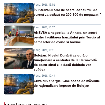
7 aug. 2026, 13:02
În intervalul orar de seară, consumul de
curent „a scăzut cu 200-300 de megawați”
7 aug. 2026, 10:57
ANSVSA a negociat, la Ankara, un acord
pentru facilitarea tranzitului prin Turcia al
carcaselor de ovine și bovine
7 aug. 2026, 10:51
Bolojan: Nivelul Dunării asigură o
funcționare a centralei de la Cernavodă
de patru-cinci zile dacă debitele vor
scădea
7 aug. 2026, 10:43
Criza din energie. Cine scapă de măsurile
de raționalizare impuse de Bolojan