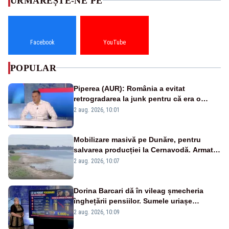
URMĂREȘTE-NE PE
Facebook
YouTube
POPULAR
Piperea (AUR): România a evitat
retrogradarea la junk pentru că era o
catastrofă pentru bănci și fondurile de
2 aug. 2026, 10:01
pensii
Mobilizare masivă pe Dunăre, pentru
salvarea producției la Cernavodă. Armata
va detona o stâncă și va devia apa
2 aug. 2026, 10:07
fluviului - IMAGINI AERIENE
Dorina Barcari dă în vileag șmecheria
înghețării pensiilor. Sumele uriașe
pierdute de fiecare român
2 aug. 2026, 10:09