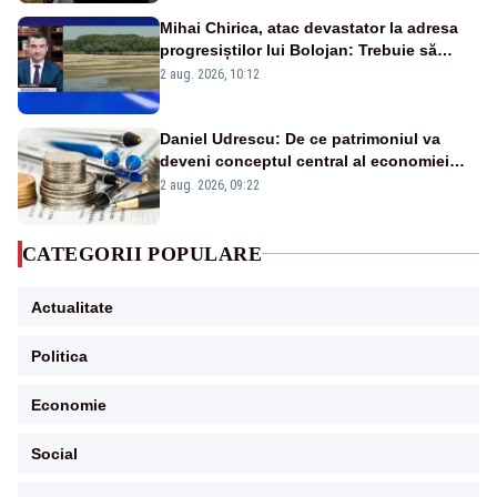
Mihai Chirica, atac devastator la adresa
progresiștilor lui Bolojan: Trebuie să
protejăm și natura, dar nu șținem omaneii
2 aug. 2026, 10:12
în stare permanentă de alertă
Daniel Udrescu: De ce patrimoniul va
deveni conceptul central al economiei
viitoare?
2 aug. 2026, 09:22
CATEGORII POPULARE
Actualitate
Politica
Economie
Social