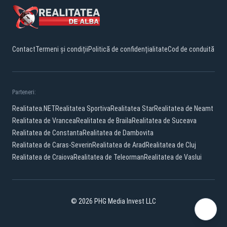
Contact
Termeni și condiții
Politică de confidențialitate
Cod de conduită
Parteneri:
Realitatea.NET
Realitatea Sportiva
Realitatea Star
Realitatea de Neamt
Realitatea de Vrancea
Realitatea de Braila
Realitatea de Suceava
Realitatea de Constanta
Realitatea de Dambovita
Realitatea de Caras-Severin
Realitatea de Arad
Realitatea de Cluj
Realitatea de Craiova
Realitatea de Teleorman
Realitatea de Vaslui
© 2026 PHG Media Invest LLC
Facebook
YouTube