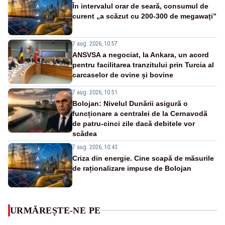
În intervalul orar de seară, consumul de
curent „a scăzut cu 200-300 de megawați”
7 aug. 2026, 10:57
ANSVSA a negociat, la Ankara, un acord
pentru facilitarea tranzitului prin Turcia al
carcaselor de ovine și bovine
7 aug. 2026, 10:51
Bolojan: Nivelul Dunării asigură o
funcționare a centralei de la Cernavodă
de patru-cinci zile dacă debitele vor
scădea
7 aug. 2026, 10:43
Criza din energie. Cine scapă de măsurile
de raționalizare impuse de Bolojan
URMĂREȘTE-NE PE