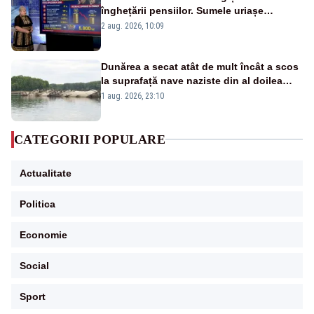
înghețării pensiilor. Sumele uriașe
pierdute de fiecare român
2 aug. 2026, 10:09
Dunărea a secat atât de mult încât a scos
la suprafață nave naziste din al doilea
război mondial
1 aug. 2026, 23:10
CATEGORII POPULARE
Actualitate
Politica
Economie
Social
Sport