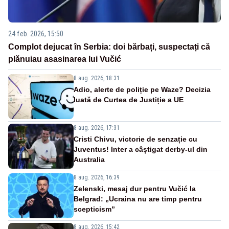
24 feb. 2026, 15:50
Complot dejucat în Serbia: doi bărbați, suspectați că
plănuiau asasinarea lui Vučić
8 aug. 2026, 18:31
Adio, alerte de poliție pe Waze? Decizia
luată de Curtea de Justiție a UE
8 aug. 2026, 17:31
Cristi Chivu, victorie de senzație cu
Juventus! Inter a câștigat derby-ul din
Australia
8 aug. 2026, 16:39
Zelenski, mesaj dur pentru Vučić la
Belgrad: „Ucraina nu are timp pentru
scepticism”
8 aug. 2026, 15:42