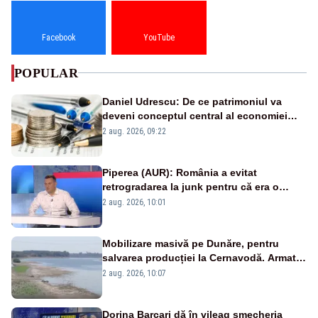
Facebook
YouTube
POPULAR
Daniel Udrescu: De ce patrimoniul va
deveni conceptul central al economiei
viitoare?
2 aug. 2026, 09:22
Piperea (AUR): România a evitat
retrogradarea la junk pentru că era o
catastrofă pentru bănci și fondurile de
2 aug. 2026, 10:01
pensii
Mobilizare masivă pe Dunăre, pentru
salvarea producției la Cernavodă. Armata
va detona o stâncă și va devia apa
2 aug. 2026, 10:07
fluviului - IMAGINI AERIENE
Dorina Barcari dă în vileag șmecheria