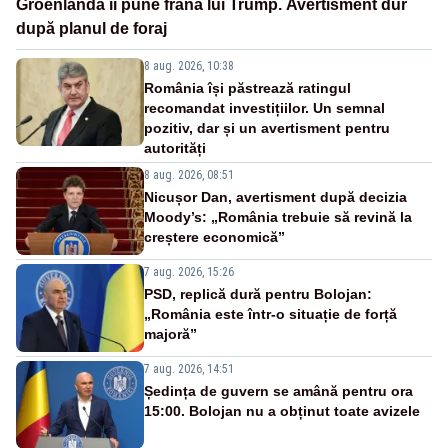
Groenlanda îi pune frână lui Trump. Avertisment dur
după planul de foraj
8 aug. 2026, 10:38
România își păstrează ratingul
recomandat investițiilor. Un semnal
pozitiv, dar și un avertisment pentru
autorități
8 aug. 2026, 08:51
Nicușor Dan, avertisment după decizia
Moody’s: „România trebuie să revină la
creștere economică”
7 aug. 2026, 15:26
PSD, replică dură pentru Bolojan:
„România este într-o situație de forță
majoră”
7 aug. 2026, 14:51
Ședința de guvern se amână pentru ora
15:00. Bolojan nu a obținut toate avizele