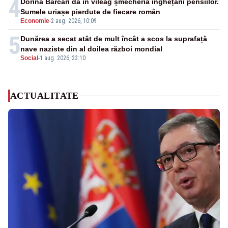
4
Dorina Barcari dă în vileag șmecheria înghețării pensiilor.
Sumele uriașe pierdute de fiecare român
Economie
-
2 aug. 2026, 10:09
5
Dunărea a secat atât de mult încât a scos la suprafață
nave naziste din al doilea război mondial
Social
-
1 aug. 2026, 23:10
ACTUALITATE