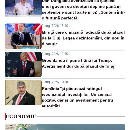
Dan Dungaciu avertizează că șansele
unui guvern cu drepturi depline până în
septembrie sunt foarte mici: „Suntem într-
o furtună perfectă”
9 aug. 2026, 15:40
Miruță cere o măsură radicală după atacul
de la Cluj. Legea dezinformării, din nou în
discuție
8 aug. 2026, 13:35
Groenlanda îi pune frână lui Trump.
Avertisment dur după planul de foraj
8 aug. 2026, 10:38
România își păstrează ratingul
recomandat investițiilor. Un semnal
pozitiv, dar și un avertisment pentru
autorități
ECONOMIE