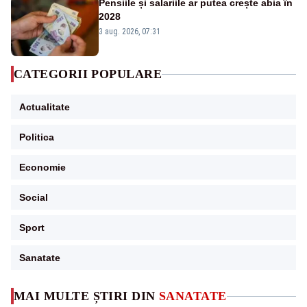
Pensiile și salariile ar putea crește abia în
2028
3 aug. 2026, 07:31
CATEGORII POPULARE
Actualitate
Politica
Economie
Social
Sport
Sanatate
MAI MULTE ȘTIRI DIN
SANATATE