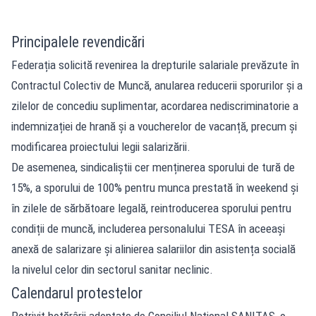
Principalele revendicări
Federația solicită revenirea la drepturile salariale prevăzute în
Contractul Colectiv de Muncă, anularea reducerii sporurilor și a
zilelor de concediu suplimentar, acordarea nediscriminatorie a
indemnizației de hrană și a voucherelor de vacanță, precum și
modificarea proiectului legii salarizării.
De asemenea, sindicaliștii cer menținerea sporului de tură de
15%, a sporului de 100% pentru munca prestată în weekend și
în zilele de sărbătoare legală, reintroducerea sporului pentru
condiții de muncă, includerea personalului TESA în aceeași
anexă de salarizare și alinierea salariilor din asistența socială
la nivelul celor din sectorul sanitar neclinic.
Calendarul protestelor
Potrivit hotărârii adoptate de Consiliul Național SANITAS, o