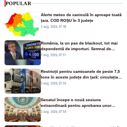
POPULAR
Alerte meteo de caniculă în aproape toată
țara. COD ROȘU în 3 județe
3 aug. 2026, 07:48
România, la un pas de blackout, tot mai
dependentă de importuri. Semnal de
alarmă tras de un expert în energie
3 aug. 2026, 07:51
Restricții pentru camioanele de peste 7,5
tone în aceste județe din țară: circulația
este interzisă luni, între orele 12:00 și
3 aug. 2026, 07:55
20:00
Senatul începe o nouă sesiune
extraordinară pentru aprobarea unor
jaloane din PNRR
3 aug. 2026, 07:58