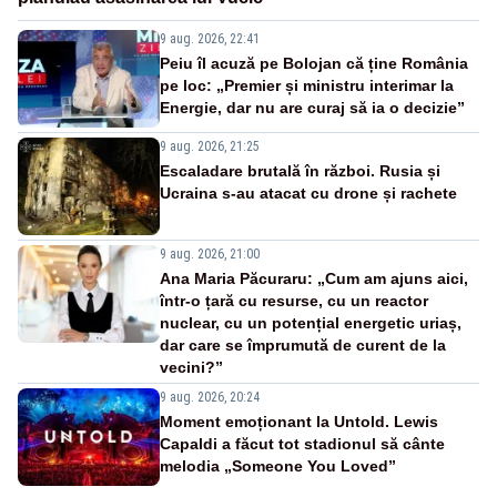
9 aug. 2026, 22:41
Peiu îl acuză pe Bolojan că ține România
pe loc: „Premier și ministru interimar la
Energie, dar nu are curaj să ia o decizie”
9 aug. 2026, 21:25
Escaladare brutală în război. Rusia și
Ucraina s-au atacat cu drone și rachete
9 aug. 2026, 21:00
Ana Maria Păcuraru: „Cum am ajuns aici,
într-o țară cu resurse, cu un reactor
nuclear, cu un potențial energetic uriaș,
dar care se împrumută de curent de la
vecini?”
9 aug. 2026, 20:24
Moment emoționant la Untold. Lewis
Capaldi a făcut tot stadionul să cânte
melodia „Someone You Loved”