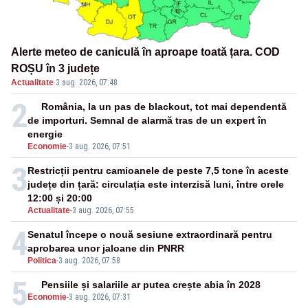
Alerte meteo de caniculă în aproape toată țara. COD
ROȘU în 3 județe
Actualitate
·
3 aug. 2026, 07:48
2
România, la un pas de blackout, tot mai dependentă
de importuri. Semnal de alarmă tras de un expert în
energie
Economie
-
3 aug. 2026, 07:51
3
Restricții pentru camioanele de peste 7,5 tone în aceste
județe din țară: circulația este interzisă luni, între orele
12:00 și 20:00
Actualitate
-
3 aug. 2026, 07:55
4
Senatul începe o nouă sesiune extraordinară pentru
aprobarea unor jaloane din PNRR
Politica
-
3 aug. 2026, 07:58
5
Pensiile și salariile ar putea crește abia în 2028
Economie
-
3 aug. 2026, 07:31