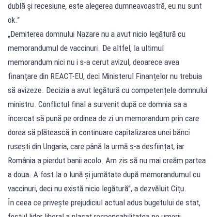
dublă și recesiune, este alegerea dumneavoastră, eu nu sunt
ok.”
„Demiterea domnului Nazare nu a avut nicio legătură cu
memorandumul de vaccinuri. De altfel, la ultimul
memorandum nici nu i s-a cerut avizul, deoarece avea
finanțare din REACT-EU, deci Ministerul Finanțelor nu trebuia
să avizeze. Decizia a avut legătură cu competențele domnului
ministru. Conflictul final a survenit după ce domnia sa a
încercat să pună pe ordinea de zi un memorandum prin care
dorea să plătească în continuare capitalizarea unei bănci
rusești din Ungaria, care până la urmă s-a desființat, iar
România a pierdut banii acolo. Am zis să nu mai creăm partea
a doua. A fost la o lună și jumătate după memorandumul cu
vaccinuri, deci nu există nicio legătură”, a dezvăluit Cîțu.
În ceea ce privește prejudiciul actual adus bugetului de stat,
fostul lider liberal a plasat responsabilitatea pe umerii