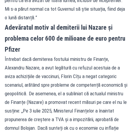
pentru că era avizat de toată lumea, inclusiv de vicepremier.
Mi s-a părut normal ca tot Guvernul să știe situația, fiind deja
o lună distanță.”
Adevăratul motiv al demiterii lui Nazare și
problema celor 600 de milioane de euro pentru
Pfizer
Întrebat dacă demiterea fostului ministru de Finanțe,
Alexandru Nazare, a avut legătură cu refuzul acestuia de a
aviza achizițiile de vaccinuri, Florin Cîțu a negat categoric
scenariul, arătând spre probleme de competență economică și
geopolitică. De asemenea, el a subliniat că actualul ministru
de Finanțe (Nazare) a promovat recent măsuri pe care el nu le
susține: „Pe 3 iulie 2025, Ministerul Finanțelor a înaintat
propunerea de creștere a TVA și a impozitării, aprobată de
domnul Bolojan. Dacă sunteți ok cu o economie cu inflație