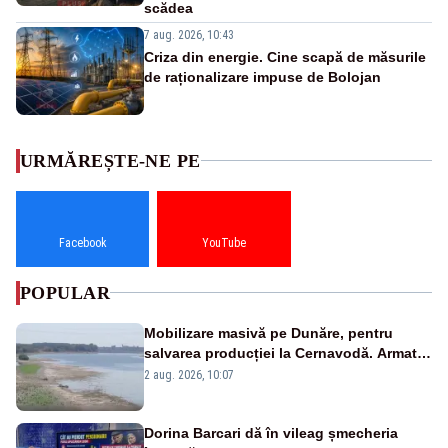
scădea
7 aug. 2026, 10:43
Criza din energie. Cine scapă de măsurile
de raționalizare impuse de Bolojan
URMĂREȘTE-NE PE
Facebook
YouTube
POPULAR
Mobilizare masivă pe Dunăre, pentru
salvarea producției la Cernavodă. Armata
va detona o stâncă și va devia apa
2 aug. 2026, 10:07
fluviului - IMAGINI AERIENE
Dorina Barcari dă în vileag șmecheria