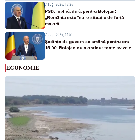
7 aug. 2026, 15:26
PSD, replică dură pentru Bolojan:
„România este într-o situație de forță
majoră”
7 aug. 2026, 14:51
Ședința de guvern se amână pentru ora
15:00. Bolojan nu a obținut toate avizele
ECONOMIE