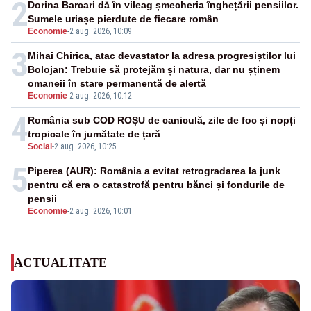
2
Dorina Barcari dă în vileag șmecheria înghețării pensiilor.
Sumele uriașe pierdute de fiecare român
Economie
-
2 aug. 2026, 10:09
3
Mihai Chirica, atac devastator la adresa progresiștilor lui
Bolojan: Trebuie să protejăm și natura, dar nu șținem
omaneii în stare permanentă de alertă
Economie
-
2 aug. 2026, 10:12
4
România sub COD ROȘU de caniculă, zile de foc și nopți
tropicale în jumătate de țară
Social
-
2 aug. 2026, 10:25
5
Piperea (AUR): România a evitat retrogradarea la junk
pentru că era o catastrofă pentru bănci și fondurile de
pensii
Economie
-
2 aug. 2026, 10:01
ACTUALITATE