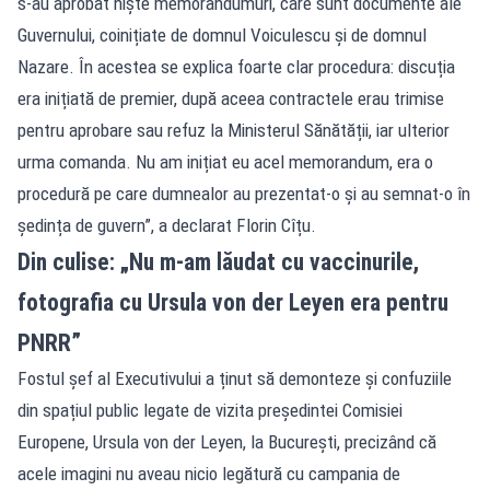
s-au aprobat niște memorandumuri, care sunt documente ale
Guvernului, coinițiate de domnul Voiculescu și de domnul
Nazare. În acestea se explica foarte clar procedura: discuția
era inițiată de premier, după aceea contractele erau trimise
pentru aprobare sau refuz la Ministerul Sănătății, iar ulterior
urma comanda. Nu am inițiat eu acel memorandum, era o
procedură pe care dumnealor au prezentat-o și au semnat-o în
ședința de guvern”, a declarat Florin Cîțu.
Din culise: „Nu m-am lăudat cu vaccinurile,
fotografia cu Ursula von der Leyen era pentru
PNRR”
Fostul șef al Executivului a ținut să demonteze și confuziile
din spațiul public legate de vizita președintei Comisiei
Europene, Ursula von der Leyen, la București, precizând că
acele imagini nu aveau nicio legătură cu campania de