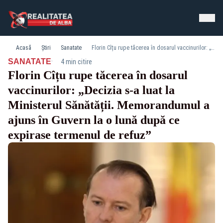
Acasă
Știri
Sanatate
Florin Cîțu rupe tăcerea în dosarul vaccinurilor: „Decizia s-a luat la Ministerul Sănătății. Memorandumul a ajuns în Guvern la o lună după ce expirase termenul de refuz”
·
SANATATE
4 min citire
Florin Cîțu rupe tăcerea în dosarul
vaccinurilor: „Decizia s-a luat la
Ministerul Sănătății. Memorandumul a
ajuns în Guvern la o lună după ce
expirase termenul de refuz”