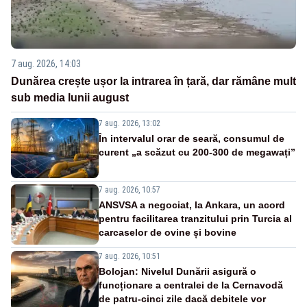
7 aug. 2026, 14:03
Dunărea crește ușor la intrarea în țară, dar rămâne mult
sub media lunii august
7 aug. 2026, 13:02
În intervalul orar de seară, consumul de
curent „a scăzut cu 200-300 de megawați”
7 aug. 2026, 10:57
ANSVSA a negociat, la Ankara, un acord
pentru facilitarea tranzitului prin Turcia al
carcaselor de ovine și bovine
7 aug. 2026, 10:51
Bolojan: Nivelul Dunării asigură o
funcționare a centralei de la Cernavodă
de patru-cinci zile dacă debitele vor