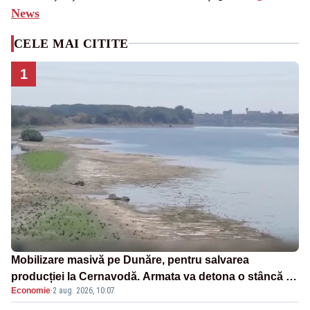
News
CELE MAI CITITE
1
Mobilizare masivă pe Dunăre, pentru salvarea
producției la Cernavodă. Armata va detona o stâncă și
Economie
·
2 aug. 2026, 10:07
va devia apa fluviului - IMAGINI AERIENE