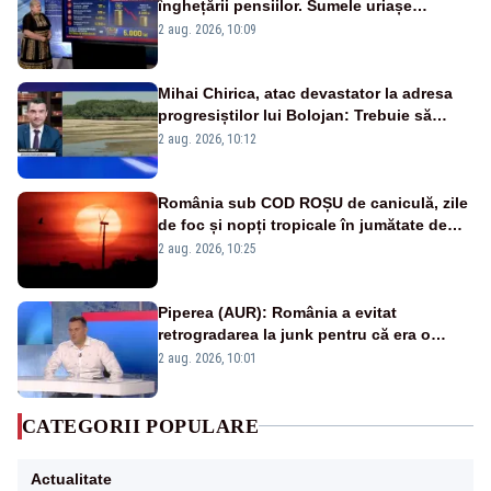
înghețării pensiilor. Sumele uriașe
pierdute de fiecare român
2 aug. 2026, 10:09
Mihai Chirica, atac devastator la adresa
progresiștilor lui Bolojan: Trebuie să
protejăm și natura, dar nu șținem omaneii
2 aug. 2026, 10:12
în stare permanentă de alertă
România sub COD ROȘU de caniculă, zile
de foc și nopți tropicale în jumătate de
țară
2 aug. 2026, 10:25
Piperea (AUR): România a evitat
retrogradarea la junk pentru că era o
catastrofă pentru bănci și fondurile de
2 aug. 2026, 10:01
pensii
CATEGORII POPULARE
Actualitate