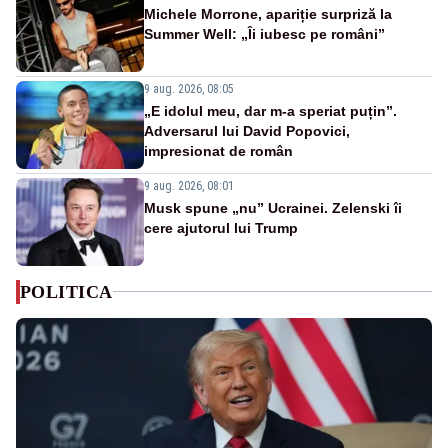
Michele Morrone, apariție surpriză la
Summer Well: „Îi iubesc pe români”
9 aug. 2026, 08:05
„E idolul meu, dar m-a speriat puțin”.
Adversarul lui David Popovici,
impresionat de român
9 aug. 2026, 08:01
Musk spune „nu” Ucrainei. Zelenski îi
cere ajutorul lui Trump
POLITICA