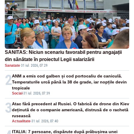
SANITAS: Niciun scenariu favorabil pentru angajații
din sănătate în proiectul Legii salarizării
Sanatate
·
31 iul. 2026, 07:29
2
ANM a emis cod galben și cod portocaliu de caniculă.
Temperaturile urcă până la 38 de grade, iar nopțile devin
tropicale
Social
-
31 iul. 2026, 07:39
3
Atac fără precedent al Rusiei. O fabrică de drone din Kiev
deținută de o companie americană, distrusă de o rachetă
rusească
Actualitate
-
31 iul. 2026, 07:40
ITALIA: 7 persoane, dispărute după prăbușirea unei