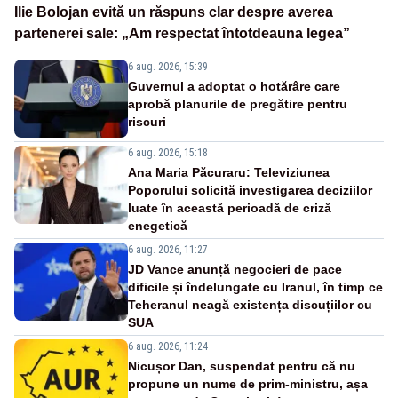
Ilie Bolojan evită un răspuns clar despre averea
partenerei sale: „Am respectat întotdeauna legea”
6 aug. 2026, 15:39
Guvernul a adoptat o hotărâre care
aprobă planurile de pregătire pentru
riscuri
6 aug. 2026, 15:18
Ana Maria Păcuraru: Televiziunea
Poporului solicită investigarea deciziilor
luate în această perioadă de criză
enegetică
6 aug. 2026, 11:27
JD Vance anunță negocieri de pace
dificile și îndelungate cu Iranul, în timp ce
Teheranul neagă existența discuțiilor cu
SUA
6 aug. 2026, 11:24
Nicușor Dan, suspendat pentru că nu
propune un nume de prim-ministru, așa