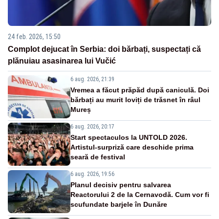
24 feb. 2026, 15:50
Complot dejucat în Serbia: doi bărbați, suspectați că
plănuiau asasinarea lui Vučić
6 aug. 2026, 21:39
Vremea a făcut prăpăd după caniculă. Doi
bărbați au murit loviți de trăsnet în râul
Mureș
6 aug. 2026, 20:17
Start spectaculos la UNTOLD 2026.
Artistul-surpriză care deschide prima
seară de festival
6 aug. 2026, 19:56
Planul decisiv pentru salvarea
Reactorului 2 de la Cernavodă. Cum vor fi
scufundate barjele în Dunăre