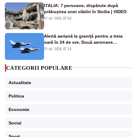
ITALIA: 7 persoane, dispărute după
prăbușirea unei clădiri în Sicilia | VIDEO
31 iul. 2026, 07:50
Alertă aeriană la graniță pentru a treia
oară în 24 de ore. Două aeronave
Eurofighter britanice au fost ridicate de la
31 iul. 2026, 07:24
sol
CATEGORII POPULARE
Actualitate
Politica
Economie
Social
Sport