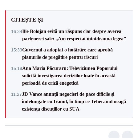
CITEȘTE ȘI
Ilie Bolojan evită un răspuns clar despre averea
16:34
partenerei sale: „Am respectat întotdeauna legea”
Guvernul a adoptat o hotărâre care aprobă
15:39
planurile de pregătire pentru riscuri
Ana Maria Păcuraru: Televiziunea Poporului
15:18
solicită investigarea deciziilor luate în această
perioadă de criză enegetică
JD Vance anunță negocieri de pace dificile și
11:27
îndelungate cu Iranul, în timp ce Teheranul neagă
existența discuțiilor cu SUA