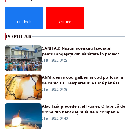
Facebook
YouTube
POPULAR
SANITAS: Niciun scenariu favorabil
pentru angajații din sănătate în proiectul
Legii salarizării
31 iul. 2026, 07:29
ANM a emis cod galben și cod portocaliu
de caniculă. Temperaturile urcă până la 38
de grade, iar nopțile devin tropicale
31 iul. 2026, 07:39
Atac fără precedent al Rusiei. O fabrică de
drone din Kiev deținută de o companie
americană, distrusă de o rachetă
31 iul. 2026, 07:40
rusească