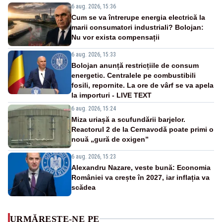
6 aug. 2026, 15:36
Cum se va întrerupe energia electrică la
marii consumatori industriali? Bolojan:
Nu vor exista compensații
6 aug. 2026, 15:33
Bolojan anunță restricțiile de consum
energetic. Centralele pe combustibili
fosili, repornite. La ore de vârf se va apela
la importuri - LIVE TEXT
6 aug. 2026, 15:24
Miza uriașă a scufundării barjelor.
Reactorul 2 de la Cernavodă poate primi o
nouă „gură de oxigen”
6 aug. 2026, 15:23
Alexandru Nazare, veste bună: Economia
României va crește în 2027, iar inflația va
scădea
URMĂREȘTE-NE PE