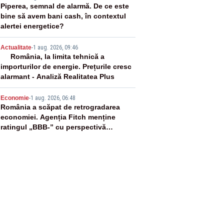
3
Piperea, semnal de alarmă. De ce este
bine să avem bani cash, în contextul
alertei energetice?
4
Actualitate
-
1 aug. 2026, 09:46
România, la limita tehnică a
importurilor de energie. Prețurile cresc
alarmant - Analiză Realitatea Plus
5
Economie
-
1 aug. 2026, 06:48
România a scăpat de retrogradarea
economiei. Agenția Fitch menține
ratingul „BBB-” cu perspectivă
negativă