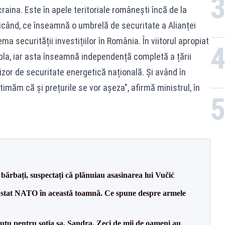
aina. Este în apele teritoriale românești încă de la
când, ce înseamnă o umbrelă de securitate a Alianței
 securității investițiilor în România. În viitorul apropiat
la, iar asta înseamnă independență completă a țării
izor de securitate energetică națională. Și având în
imăm că și prețurile se vor așeza", afirmă ministrul, în
bărbați, suspectați că plănuiau asasinarea lui Vučić
 stat NATO în această toamnă. Ce spune despre armele
tu pentru soția sa, Sandra. Zeci de mii de oameni au