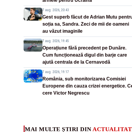
armele pentru Ucraina
7 aug. 2026, 20:43
Gest superb făcut de Adrian Mutu pentr
soția sa, Sandra. Zeci de mii de oameni
au văzut imaginile
7 aug. 2026, 19:45
Operațiune fără precedent pe Dunăre.
Cum funcționează digul din barje care
ajută centrala de la Cernavodă
7 aug. 2026, 19:17
România, sub monitorizarea Comisiei
Europene din cauza crizei energetice. C
cere Victor Negrescu
MAI MULTE ȘTIRI DIN
ACTUALITAT