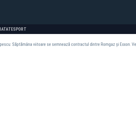
NATATE
SPORT
Popescu: Săptămâna viitoare se semnează contractul dintre Romgaz și Exxon. 