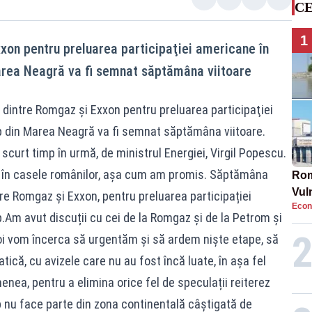
CE
1
xon pentru preluarea participaţiei americane în
rea Neagră va fi semnat săptămâna viitoare
 dintre Romgaz şi Exxon pentru preluarea participaţiei
 din Marea Neagră va fi semnat săptămâna viitoare.
scurt timp în urmă, de ministrul Energiei, Virgil Popescu.
 în casele românilor, așa cum am promis. Săptămâna
Rom
Vul
re Romgaz și Exxon, pentru preluarea participației
Econ
pun
Am avut discuții cu cei de la Romgaz și de la Petrom și
cun
noi vom încerca să urgentăm și să ardem niște etape, să
ică, cu avizele care nu au fost încă luate, în așa fel
nea, pentru a elimina orice fel de speculații reiterez
 nu face parte din zona continentală câștigată de