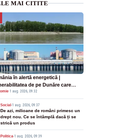
LE MAI CITITE
ânia în alertă energetică |
nerabilitatea de pe Dunăre care
omie
·
1 aug. 2026, 09:32
e în pericol Centrala Cernavodă era
oscută de pe vremea lui Ceaușescu
2
Social
-
1 aug. 2026, 09:37
De azi, milioane de români primesc un
drept nou. Ce se întâmplă dacă ți se
strică un produs
Politica
-
1 aug. 2026, 09:39