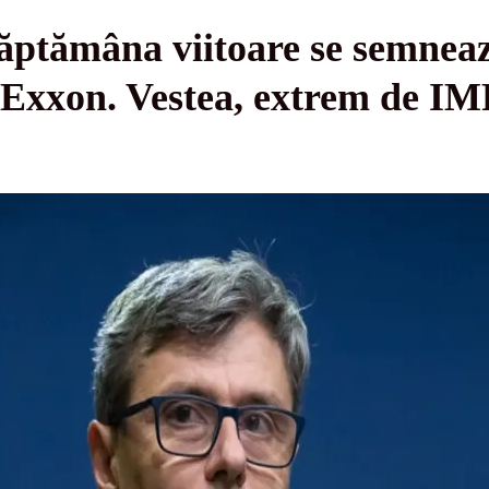
Săptămâna viitoare se semneaz
i Exxon. Vestea, extrem de