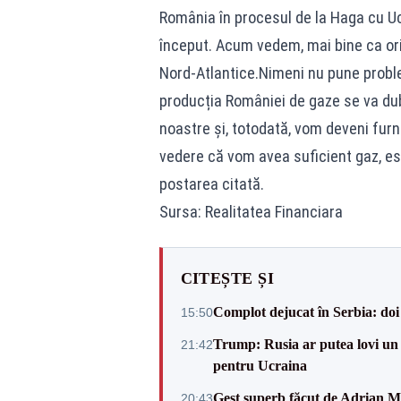
România în procesul de la Haga cu Ucr
început. Acum vedem, mai bine ca ori
Nord-Atlantice.Nimeni nu pune problema
producția României de gaze se va dub
noastre și, totodată, vom deveni furn
vedere că vom avea suficient gaz, est
postarea citată.
Sursa: Realitatea Financiara
CITEȘTE ȘI
Complot dejucat în Serbia: doi 
15:50
Trump: Rusia ar putea lovi un
21:42
pentru Ucraina
Gest superb făcut de Adrian Mu
20:43