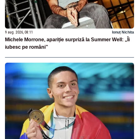
9 aug. 2026, 08:11
Ionuț Nichita
Michele Morrone, apariție surpriză la Summer Well: „Îi
iubesc pe români”