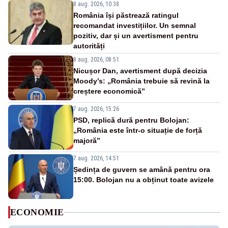
8 aug. 2026, 10:38
România își păstrează ratingul
recomandat investițiilor. Un semnal
pozitiv, dar și un avertisment pentru
autorități
8 aug. 2026, 08:51
Nicușor Dan, avertisment după decizia
Moody’s: „România trebuie să revină la
creștere economică”
7 aug. 2026, 15:26
PSD, replică dură pentru Bolojan:
„România este într-o situație de forță
majoră”
7 aug. 2026, 14:51
Ședința de guvern se amână pentru ora
15:00. Bolojan nu a obținut toate avizele
ECONOMIE