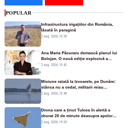
POPULAR
Infrastructura irigațiilor din România,
lăsată în paragină
2 aug. 2026, 15:38
Ana Maria Păcuraru demască planul lui
Bolojan. O nouă ediție explozivă a
emisiunii „Miza Zilei” la Realitatea PLUS
2 aug. 2026, 15:42
Misiune ratată la Izvoarele, pe Dunăre:
stânca nu a cedat, militarii reiau
detonările luni – VIDEO
2 aug. 2026, 15:48
Drona care a ținut Tulcea în alertă a
zburat 20 de minute deasupra apelor
României. Au fost ridicate două F-16
2 aug. 2026, 19:28