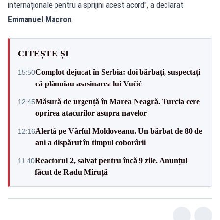
internaționale pentru a sprijini acest acord", a declarat
Emmanuel Macron
.
CITEȘTE ȘI
Complot dejucat în Serbia: doi bărbați, suspectați
15:50
că plănuiau asasinarea lui Vučić
Măsură de urgență în Marea Neagră. Turcia cere
12:45
oprirea atacurilor asupra navelor
Alertă pe Vârful Moldoveanu. Un bărbat de 80 de
12:16
ani a dispărut în timpul coborârii
Reactorul 2, salvat pentru încă 9 zile. Anunțul
11:40
făcut de Radu Miruță