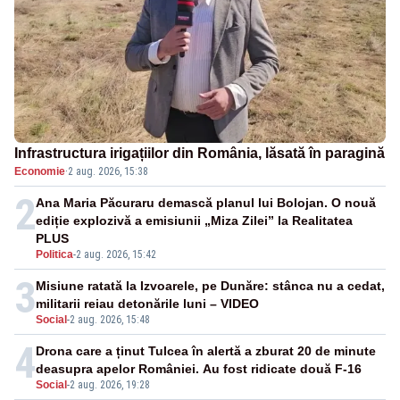
Infrastructura irigațiilor din România, lăsată în paragină
Economie
·
2 aug. 2026, 15:38
2
Ana Maria Păcuraru demască planul lui Bolojan. O nouă
ediție explozivă a emisiunii „Miza Zilei” la Realitatea
PLUS
Politica
-
2 aug. 2026, 15:42
3
Misiune ratată la Izvoarele, pe Dunăre: stânca nu a cedat,
militarii reiau detonările luni – VIDEO
Social
-
2 aug. 2026, 15:48
4
Drona care a ținut Tulcea în alertă a zburat 20 de minute
deasupra apelor României. Au fost ridicate două F-16
Social
-
2 aug. 2026, 19:28