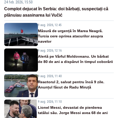
24 feb. 2026, 15:50
Complot dejucat în Serbia: doi bărbați, suspectați că
plănuiau asasinarea lui Vučić
9 aug. 2026, 12:45
Măsură de urgență în Marea Neagră.
Turcia cere oprirea atacurilor asupra
navelor
9 aug. 2026, 12:16
Alertă pe Vârful Moldoveanu. Un bărbat
de 80 de ani a dispărut în timpul coborârii
9 aug. 2026, 11:40
Reactorul 2, salvat pentru încă 9 zile.
Anunțul făcut de Radu Miruță
9 aug. 2026, 11:10
Lionel Messi, devastat de pierderea
tatălui său. Jorge Messi avea 68 de ani