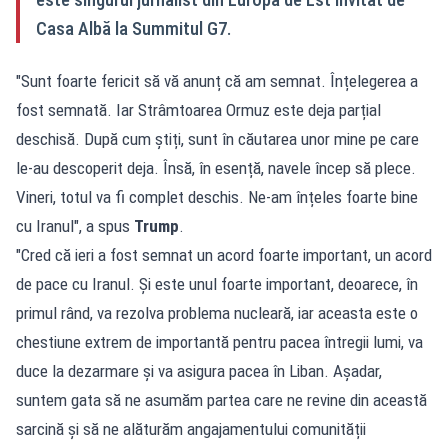
Casa Albă la Summitul G7.
"Sunt foarte fericit să vă anunț că am semnat. Înțelegerea a
fost semnată. Iar Strâmtoarea Ormuz este deja parțial
deschisă. După cum știți, sunt în căutarea unor mine pe care
le-au descoperit deja. Însă, în esență, navele încep să plece.
Vineri, totul va fi complet deschis. Ne-am înțeles foarte bine
cu Iranul", a spus
Trump
.
"Cred că ieri a fost semnat un acord foarte important, un acord
de pace cu Iranul. Și este unul foarte important, deoarece, în
primul rând, va rezolva problema nucleară, iar aceasta este o
chestiune extrem de importantă pentru pacea întregii lumi, va
duce la dezarmare și va asigura pacea în Liban. Așadar,
suntem gata să ne asumăm partea care ne revine din această
sarcină și să ne alăturăm angajamentului comunității