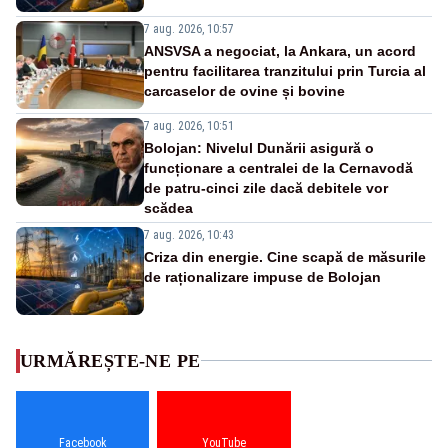
7 aug. 2026, 10:57
ANSVSA a negociat, la Ankara, un acord
pentru facilitarea tranzitului prin Turcia al
carcaselor de ovine și bovine
7 aug. 2026, 10:51
Bolojan: Nivelul Dunării asigură o
funcționare a centralei de la Cernavodă
de patru-cinci zile dacă debitele vor
scădea
7 aug. 2026, 10:43
Criza din energie. Cine scapă de măsurile
de raționalizare impuse de Bolojan
URMĂREȘTE-NE PE
Facebook
YouTube