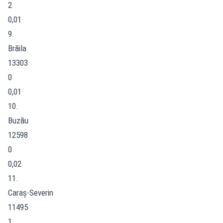
2
0,01
9.
Brăila
13303
0
0,01
10.
Buzău
12598
0
0,02
11.
Caraș-Severin
11495
1