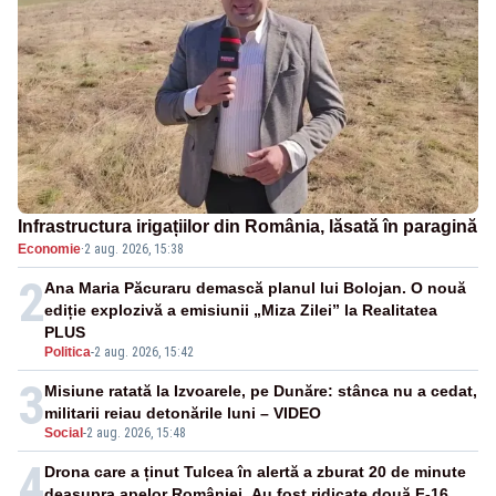
Infrastructura irigațiilor din România, lăsată în paragină
Economie
·
2 aug. 2026, 15:38
2
Ana Maria Păcuraru demască planul lui Bolojan. O nouă
ediție explozivă a emisiunii „Miza Zilei” la Realitatea
PLUS
Politica
-
2 aug. 2026, 15:42
3
Misiune ratată la Izvoarele, pe Dunăre: stânca nu a cedat,
militarii reiau detonările luni – VIDEO
Social
-
2 aug. 2026, 15:48
4
Drona care a ținut Tulcea în alertă a zburat 20 de minute
deasupra apelor României. Au fost ridicate două F-16