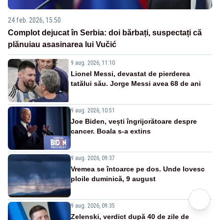
24 feb. 2026, 15:50
Complot dejucat în Serbia: doi bărbați, suspectați că
plănuiau asasinarea lui Vučić
9 aug. 2026, 11:10
Lionel Messi, devastat de pierderea
tatălui său. Jorge Messi avea 68 de ani
9 aug. 2026, 10:51
Joe Biden, vești îngrijorătoare despre
cancer. Boala s-a extins
9 aug. 2026, 09:37
Vremea se întoarce pe dos. Unde lovesc
ploile duminică, 9 august
9 aug. 2026, 09:35
Zelenski, verdict după 40 de zile de