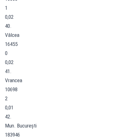
1
0,02
40.
Vâlcea
16455
0
0,02
41.
Vrancea
10698
2
0,01
42.
Mun. București
183946