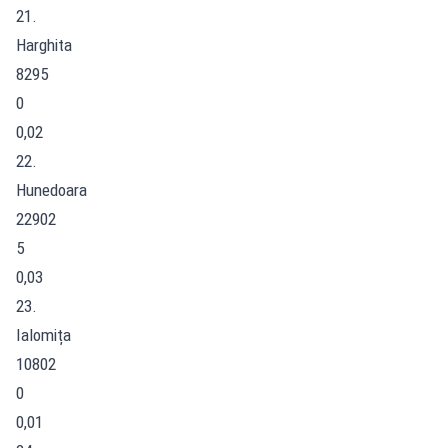
21.
Harghita
8295
0
0,02
22.
Hunedoara
22902
5
0,03
23.
Ialomița
10802
0
0,01