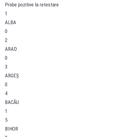
Probe pozitive la retestare
1
ALBA
0
2
ARAD
0
3
ARGEŞ
0
4
BACĂU
1
5
BIHOR