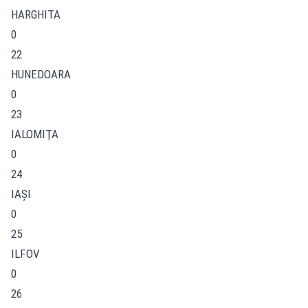
HARGHITA
0
22
HUNEDOARA
0
23
IALOMIŢA
0
24
IAŞI
0
25
ILFOV
0
26