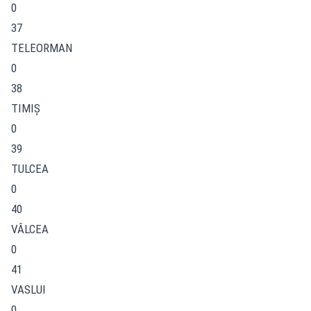
0
37
TELEORMAN
0
38
TIMIŞ
0
39
TULCEA
0
40
VÂLCEA
0
41
VASLUI
0