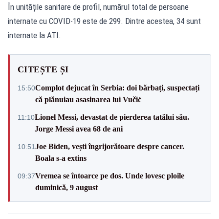
În unitățile sanitare de profil, numărul total de persoane
internate cu COVID-19 este de 299. Dintre acestea, 34 sunt
internate la ATI.
CITEȘTE ȘI
Complot dejucat în Serbia: doi bărbați, suspectați
15:50
că plănuiau asasinarea lui Vučić
Lionel Messi, devastat de pierderea tatălui său.
11:10
Jorge Messi avea 68 de ani
Joe Biden, vești îngrijorătoare despre cancer.
10:51
Boala s-a extins
Vremea se întoarce pe dos. Unde lovesc ploile
09:37
duminică, 9 august