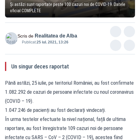
Şi astăzi sunt raportate peste 100 cazuri noi de COVID-19. Datele
oficial COMPLETE
Realitatea de Alba
Scris de
Publicat:
25 iul. 2021, 13:26
Un singur deces raportat
Până astăzi, 25 iulie, pe teritoriul României, au fost confirmate
1.082.292 de cazuri de persoane infectate cu noul coronavirus
(COVID – 19).
1.047.246 de pacienți au fost declarați vindecați.
În urma testelor efectuate la nivel național, față de ultima
raportare, au fost înregistrate 109 cazuri noi de persoane
infectate cu SARS – CoV – 2 (COVID – 19), acestea fiind