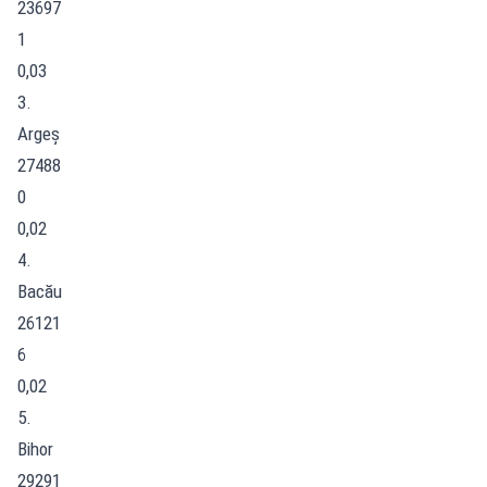
23697
1
0,03
3.
Argeș
27488
0
0,02
4.
Bacău
26121
6
0,02
5.
Bihor
29291