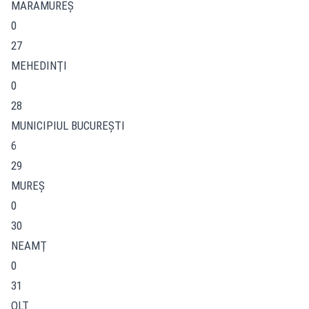
MARAMUREŞ
0
27
MEHEDINŢI
0
28
MUNICIPIUL BUCUREŞTI
6
29
MUREŞ
0
30
NEAMŢ
0
31
OLT