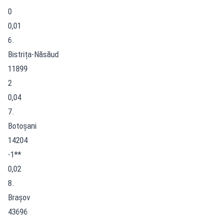
0
0,01
6.
Bistrița-Năsăud
11899
2
0,04
7.
Botoșani
14204
-1**
0,02
8.
Brașov
43696