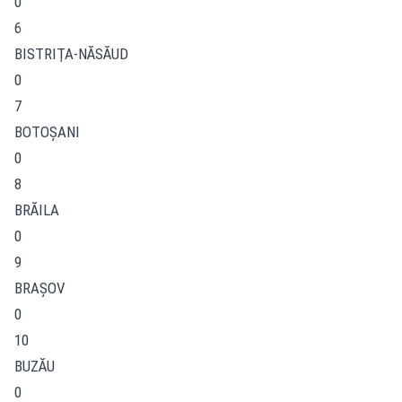
0
6
BISTRIŢA-NĂSĂUD
0
7
BOTOŞANI
0
8
BRĂILA
0
9
BRAŞOV
0
10
BUZĂU
0