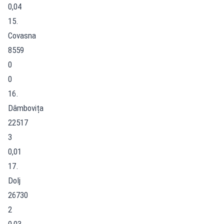
0,04
15.
Covasna
8559
0
0
16.
Dâmbovița
22517
3
0,01
17.
Dolj
26730
2
0,03