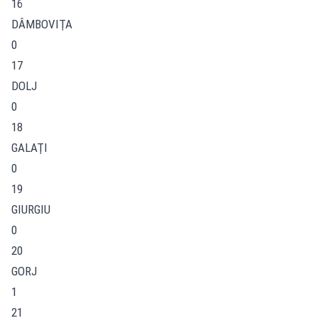
16
DÂMBOVIŢA
0
17
DOLJ
0
18
GALAŢI
0
19
GIURGIU
0
20
GORJ
1
21