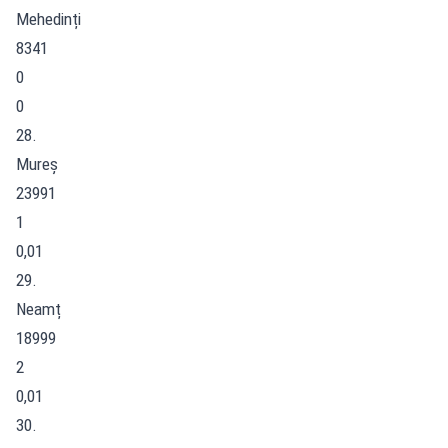
Mehedinți
8341
0
0
28.
Mureș
23991
1
0,01
29.
Neamț
18999
2
0,01
30.