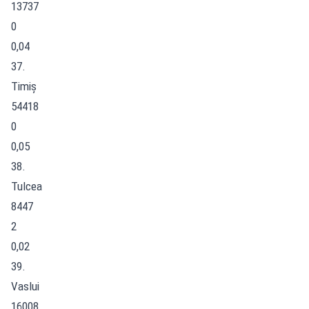
13737
0
0,04
37.
Timiș
54418
0
0,05
38.
Tulcea
8447
2
0,02
39.
Vaslui
16008