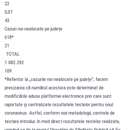
22
0,07
43.
Cazuri noi nealocate pe județe
618*
21
TOTAL
1.082.292
109
*Referitor la „cazurile noi nealocate pe județe”, facem
precizarea că numărul acestora este determinat de
modificările aduse platformei electronice prin care sunt
raportate și centralizate rezultatele testelor pentru noul
coronavirus. Astfel, conform noii metodologii, centrele de
testare introduc în mod direct rezultatele testelor realizate,
urmând ca de la nivelul Direcțiilor de Sănătate Publică să fie