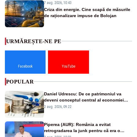
7 aug. 2026, 10:43
Criza din energie. Cine scapă de măsurile
de raționalizare impuse de Bolojan
URMĂREȘTE-NE PE
Facebook
YouTube
POPULAR
Daniel Udrescu: De ce patrimoniul va
deveni conceptul central al economiei
viitoare?
2 aug. 2026, 09:22
Piperea (AUR): România a evitat
retrogradarea la junk pentru că era o
catastrofă pentru bănci și fondurile de