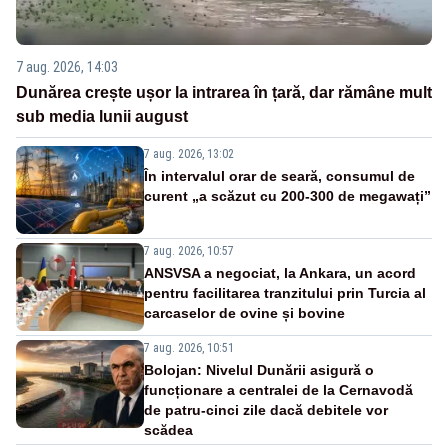
7 aug. 2026, 14:03
Dunărea crește ușor la intrarea în țară, dar rămâne mult
sub media lunii august
7 aug. 2026, 13:02
În intervalul orar de seară, consumul de
curent „a scăzut cu 200-300 de megawați”
7 aug. 2026, 10:57
ANSVSA a negociat, la Ankara, un acord
pentru facilitarea tranzitului prin Turcia al
carcaselor de ovine și bovine
7 aug. 2026, 10:51
Bolojan: Nivelul Dunării asigură o
funcționare a centralei de la Cernavodă
de patru-cinci zile dacă debitele vor
scădea