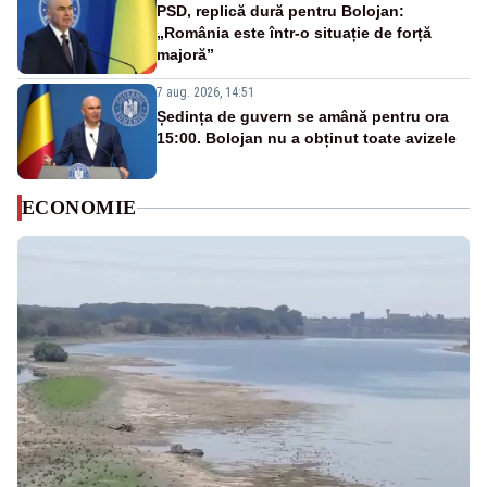
PSD, replică dură pentru Bolojan:
„România este într-o situație de forță
majoră”
7 aug. 2026, 14:51
Ședința de guvern se amână pentru ora
15:00. Bolojan nu a obținut toate avizele
ECONOMIE