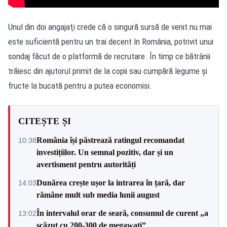
Unul din doi angajaţi crede că o singură sursă de venit nu mai
este suficientă pentru un trai decent în România, potrivit unui
sondaj făcut de o platformă de recrutare. În timp ce bătrânii
trăiesc din ajutorul primit de la copii sau cumpără legume și
fructe la bucată pentru a putea economisi.
CITEȘTE ȘI
România își păstrează ratingul recomandat
10:38
investițiilor. Un semnal pozitiv, dar și un
avertisment pentru autorități
Dunărea crește ușor la intrarea în țară, dar
14:03
rămâne mult sub media lunii august
În intervalul orar de seară, consumul de curent „a
13:02
scăzut cu 200-300 de megawați”