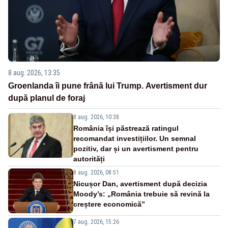
8 aug. 2026, 13:35
Groenlanda îi pune frână lui Trump. Avertisment dur
după planul de foraj
8 aug. 2026, 10:38
România își păstrează ratingul
recomandat investițiilor. Un semnal
pozitiv, dar și un avertisment pentru
autorități
8 aug. 2026, 08:51
Nicușor Dan, avertisment după decizia
Moody’s: „România trebuie să revină la
creștere economică”
7 aug. 2026, 15:26