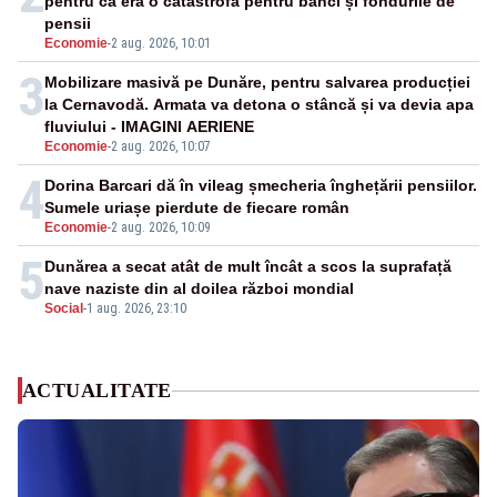
pentru că era o catastrofă pentru bănci și fondurile de
pensii
Economie
-
2 aug. 2026, 10:01
3
Mobilizare masivă pe Dunăre, pentru salvarea producției
la Cernavodă. Armata va detona o stâncă și va devia apa
fluviului - IMAGINI AERIENE
Economie
-
2 aug. 2026, 10:07
4
Dorina Barcari dă în vileag șmecheria înghețării pensiilor.
Sumele uriașe pierdute de fiecare român
Economie
-
2 aug. 2026, 10:09
5
Dunărea a secat atât de mult încât a scos la suprafață
nave naziste din al doilea război mondial
Social
-
1 aug. 2026, 23:10
ACTUALITATE