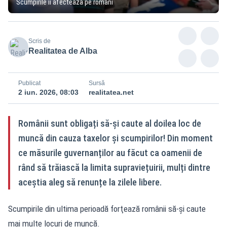
Scumpirile îi afectează pe români
Scris de
Realitatea de Alba
Publicat
Sursă
2 iun. 2026, 08:03
realitatea.net
Românii sunt obligați să-și caute al doilea loc de
muncă din cauza taxelor și scumpirilor! Din moment
ce măsurile guvernanților au făcut ca oamenii de
rând să trăiască la limita supraviețuirii, mulți dintre
aceștia aleg să renunțe la zilele libere.
Scumpirile din ultima perioadă forţează românii să-şi caute
mai multe locuri de muncă.