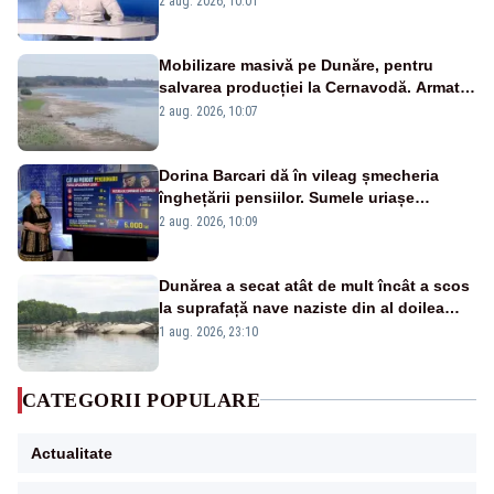
2 aug. 2026, 10:01
pensii
Mobilizare masivă pe Dunăre, pentru
salvarea producției la Cernavodă. Armata
va detona o stâncă și va devia apa
2 aug. 2026, 10:07
fluviului - IMAGINI AERIENE
Dorina Barcari dă în vileag șmecheria
înghețării pensiilor. Sumele uriașe
pierdute de fiecare român
2 aug. 2026, 10:09
Dunărea a secat atât de mult încât a scos
la suprafață nave naziste din al doilea
război mondial
1 aug. 2026, 23:10
CATEGORII POPULARE
Actualitate