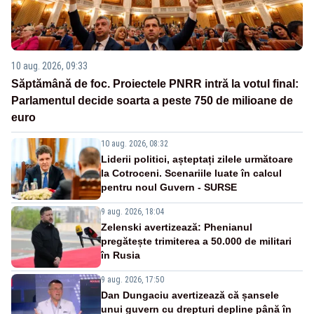
10 aug. 2026, 09:33
Săptămână de foc. Proiectele PNRR intră la votul final:
Parlamentul decide soarta a peste 750 de milioane de
euro
10 aug. 2026, 08:32
Liderii politici, așteptați zilele următoare
la Cotroceni. Scenariile luate în calcul
pentru noul Guvern - SURSE
9 aug. 2026, 18:04
Zelenski avertizează: Phenianul
pregătește trimiterea a 50.000 de militari
în Rusia
9 aug. 2026, 17:50
Dan Dungaciu avertizează că șansele
unui guvern cu drepturi depline până în