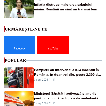
Inflația distruge majorarea salariului
minim. Românii nu simt un trai mai bun
URMĂREȘTE-NE PE
Facebook
YouTube
POPULAR
Pompierii au intervenit la 513 incendii în
România, în doar trei zile: peste 2.300 de
hectare de teren au fost afectate
3 aug. 2026, 11:11
Ministerul Sănătății activează planurile
pentru caniculă: echipaje de ambulanță
suplimentate, stocuri de medicamente
3 aug. 2026, 11:13