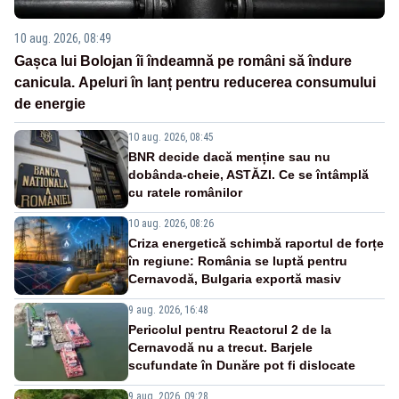
10 aug. 2026, 08:49
Gașca lui Bolojan îi îndeamnă pe români să îndure
canicula. Apeluri în lanț pentru reducerea consumului
de energie
10 aug. 2026, 08:45
BNR decide dacă menține sau nu
dobânda-cheie, ASTĂZI. Ce se întâmplă
cu ratele românilor
10 aug. 2026, 08:26
Criza energetică schimbă raportul de forțe
în regiune: România se luptă pentru
Cernavodă, Bulgaria exportă masiv
9 aug. 2026, 16:48
Pericolul pentru Reactorul 2 de la
Cernavodă nu a trecut. Barjele
scufundate în Dunăre pot fi dislocate
9 aug. 2026, 09:28