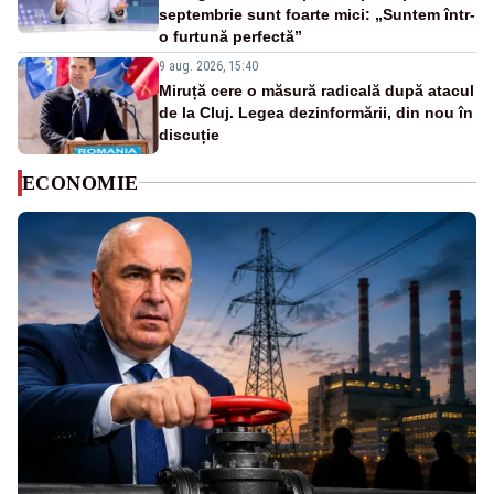
septembrie sunt foarte mici: „Suntem într-
o furtună perfectă”
9 aug. 2026, 15:40
Miruță cere o măsură radicală după atacul
de la Cluj. Legea dezinformării, din nou în
discuție
ECONOMIE