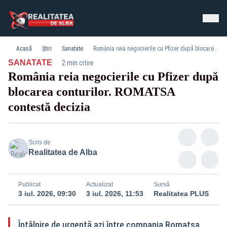
Acasă
Știri
Sanatate
România reia negocierile cu Pfizer după blocarea conturilor. ROMATSA contestă decizia
·
SANATATE
2 min citire
România reia negocierile cu Pfizer după
blocarea conturilor. ROMATSA
contestă decizia
Scris de
Realitatea de Alba
Publicat
Actualizat
Sursă
3 iul. 2026, 09:30
3 iul. 2026, 11:53
Realitatea PLUS
Întâlnire de urgență azi între compania Romatsa,