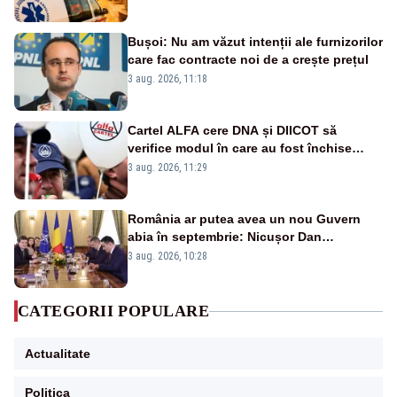
verificate și puncte de apă în spațiile
publice
Bușoi: Nu am văzut intenții ale furnizorilor
care fac contracte noi de a crește prețul
3 aug. 2026, 11:18
Cartel ALFA cere DNA și DIICOT să
verifice modul în care au fost închise
centralele pe cărbune
3 aug. 2026, 11:29
România ar putea avea un nou Guvern
abia în septembrie: Nicușor Dan
pregătește noi consultări cu partidele
3 aug. 2026, 10:28
după 15 august
CATEGORII POPULARE
Actualitate
Politica