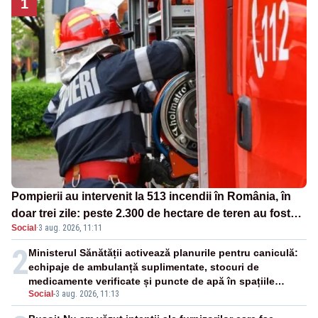
1
Pompierii au intervenit la 513 incendii în România, în
doar trei zile: peste 2.300 de hectare de teren au fost
Social
·
3 aug. 2026, 11:11
afectate
2
Ministerul Sănătății activează planurile pentru caniculă:
echipaje de ambulanță suplimentate, stocuri de
medicamente verificate și puncte de apă în spațiile
Social
-
3 aug. 2026, 11:13
publice