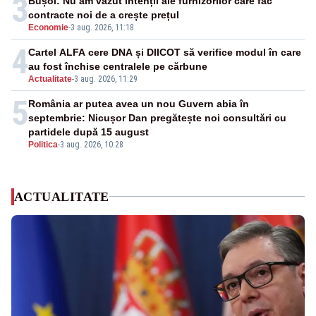
3
Bușoi: Nu am văzut intenții ale furnizorilor care fac
contracte noi de a crește prețul
Economie
-
3 aug. 2026, 11:18
4
Cartel ALFA cere DNA și DIICOT să verifice modul în care
au fost închise centralele pe cărbune
Actualitate
-
3 aug. 2026, 11:29
5
România ar putea avea un nou Guvern abia în
septembrie: Nicușor Dan pregătește noi consultări cu
partidele după 15 august
Politica
-
3 aug. 2026, 10:28
ACTUALITATE