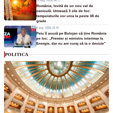
10 aug. 2026, 08:11
România, lovită de un nou val de
caniculă. Urmează 3 zile de foc:
temperaturile vor urca la peste 38 de
grade
9 aug. 2026, 22:41
Peiu îl acuză pe Bolojan că ține România
pe loc: „Premier și ministru interimar la
Energie, dar nu are curaj să ia o decizie”
POLITICA