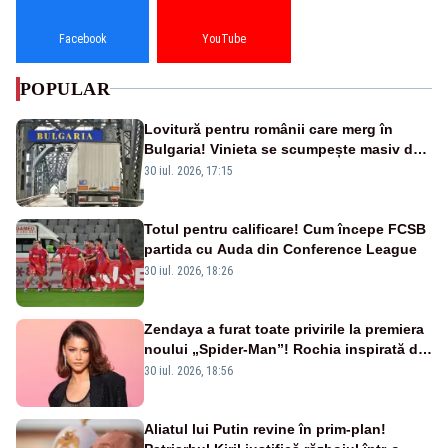
Facebook
YouTube
POPULAR
Lovitură pentru românii care merg în
Bulgaria! Vinieta se scumpește masiv de
la 1 august
30 iul. 2026, 17:15
Totul pentru calificare! Cum începe FCSB
partida cu Auda din Conference League
30 iul. 2026, 18:26
Zendaya a furat toate privirile la premiera
noului „Spider-Man”! Rochia inspirată de
pânza de păianjen a făcut senzație
30 iul. 2026, 18:56
Aliatul lui Putin revine în prim-plan!