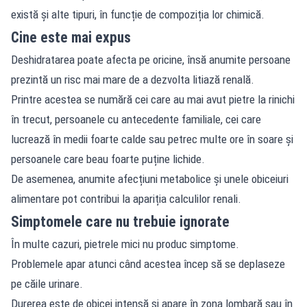
există și alte tipuri, în funcție de compoziția lor chimică.
Cine este mai expus
Deshidratarea poate afecta pe oricine, însă anumite persoane
prezintă un risc mai mare de a dezvolta litiază renală.
Printre acestea se numără cei care au mai avut pietre la rinichi
în trecut, persoanele cu antecedente familiale, cei care
lucrează în medii foarte calde sau petrec multe ore în soare și
persoanele care beau foarte puține lichide.
De asemenea, anumite afecțiuni metabolice și unele obiceiuri
alimentare pot contribui la apariția calculilor renali.
Simptomele care nu trebuie ignorate
În multe cazuri, pietrele mici nu produc simptome.
Problemele apar atunci când acestea încep să se deplaseze
pe căile urinare.
Durerea este de obicei intensă și apare în zona lombară sau în