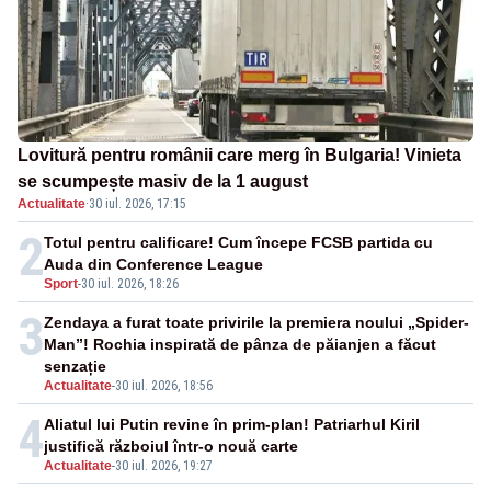
Lovitură pentru românii care merg în Bulgaria! Vinieta
se scumpește masiv de la 1 august
Actualitate
·
30 iul. 2026, 17:15
2
Totul pentru calificare! Cum începe FCSB partida cu
Auda din Conference League
Sport
-
30 iul. 2026, 18:26
3
Zendaya a furat toate privirile la premiera noului „Spider-
Man”! Rochia inspirată de pânza de păianjen a făcut
senzație
Actualitate
-
30 iul. 2026, 18:56
4
Aliatul lui Putin revine în prim-plan! Patriarhul Kiril
justifică războiul într-o nouă carte
Actualitate
-
30 iul. 2026, 19:27