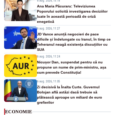
6 aug. 2026, 15:18
Ana Maria Păcuraru: Televiziunea
Poporului solicită investigarea deciziilor
luate în această perioadă de criză
enegetică
6 aug. 2026, 11:27
JD Vance anunță negocieri de pace
dificile și îndelungate cu Iranul, în timp ce
Teheranul neagă existența discuțiilor cu
SUA
6 aug. 2026, 11:24
Nicușor Dan, suspendat pentru că nu
propune un nume de prim-ministru, așa
cum prevede Constituția!
6 aug. 2026, 11:05
Zi decisivă la Înalta Curte. Guvernul
Bolojan află astăzi dacă trebuie să
plătească aproape un miliard de euro
grefierilor
ECONOMIE