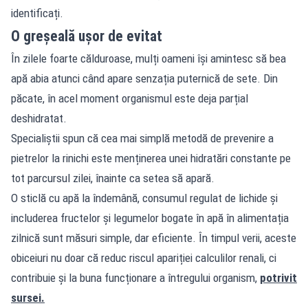
identificați.
O greșeală ușor de evitat
În zilele foarte călduroase, mulți oameni își amintesc să bea
apă abia atunci când apare senzația puternică de sete. Din
păcate, în acel moment organismul este deja parțial
deshidratat.
Specialiștii spun că cea mai simplă metodă de prevenire a
pietrelor la rinichi este menținerea unei hidratări constante pe
tot parcursul zilei, înainte ca setea să apară.
O sticlă cu apă la îndemână, consumul regulat de lichide și
includerea fructelor și legumelor bogate în apă în alimentația
zilnică sunt măsuri simple, dar eficiente. În timpul verii, aceste
obiceiuri nu doar că reduc riscul apariției calculilor renali, ci
contribuie și la buna funcționare a întregului organism,
potrivit
sursei.