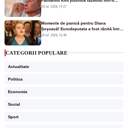
Patriarhul Kiril justifică războiul într-o
nouă carte
30 iul. 2026, 19:27
Momente de panică pentru Diana
Șoșoacă! Eurodeputata a fost rănită într-
un accident rutier
30 iul. 2026, 16:48
CATEGORII POPULARE
Actualitate
Politica
Economie
Social
Sport