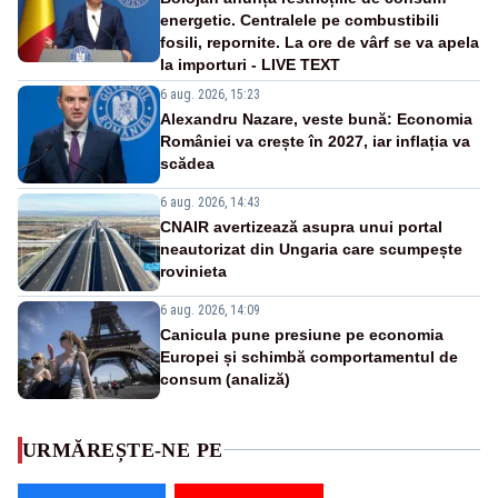
energetic. Centralele pe combustibili
fosili, repornite. La ore de vârf se va apela
la importuri - LIVE TEXT
6 aug. 2026, 15:23
Alexandru Nazare, veste bună: Economia
României va crește în 2027, iar inflația va
scădea
6 aug. 2026, 14:43
CNAIR avertizează asupra unui portal
neautorizat din Ungaria care scumpește
rovinieta
6 aug. 2026, 14:09
Canicula pune presiune pe economia
Europei și schimbă comportamentul de
consum (analiză)
URMĂREȘTE-NE PE