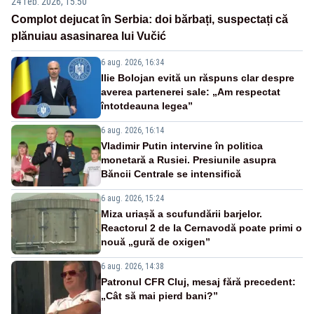
24 feb. 2026, 15:50
Complot dejucat în Serbia: doi bărbați, suspectați că
plănuiau asasinarea lui Vučić
6 aug. 2026, 16:34
Ilie Bolojan evită un răspuns clar despre
averea partenerei sale: „Am respectat
întotdeauna legea”
6 aug. 2026, 16:14
Vladimir Putin intervine în politica
monetară a Rusiei. Presiunile asupra
Băncii Centrale se intensifică
6 aug. 2026, 15:24
Miza uriașă a scufundării barjelor.
Reactorul 2 de la Cernavodă poate primi o
nouă „gură de oxigen”
6 aug. 2026, 14:38
Patronul CFR Cluj, mesaj fără precedent:
„Cât să mai pierd bani?”