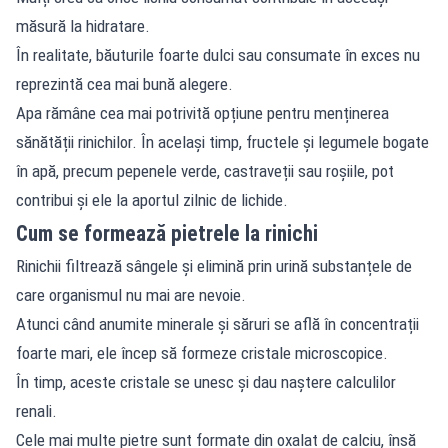
măsură la hidratare.
În realitate, băuturile foarte dulci sau consumate în exces nu
reprezintă cea mai bună alegere.
Apa rămâne cea mai potrivită opțiune pentru menținerea
sănătății rinichilor. În același timp, fructele și legumele bogate
în apă, precum pepenele verde, castraveții sau roșiile, pot
contribui și ele la aportul zilnic de lichide.
Cum se formează pietrele la rinichi
Rinichii filtrează sângele și elimină prin urină substanțele de
care organismul nu mai are nevoie.
Atunci când anumite minerale și săruri se află în concentrații
foarte mari, ele încep să formeze cristale microscopice.
În timp, aceste cristale se unesc și dau naștere calculilor
renali.
Cele mai multe pietre sunt formate din oxalat de calciu, însă