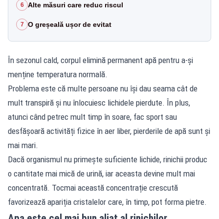
Alte măsuri care reduc riscul
6
O greșeală ușor de evitat
7
În sezonul cald, corpul elimină permanent apă pentru a-și
menține temperatura normală.
Problema este că multe persoane nu își dau seama cât de
mult transpiră și nu înlocuiesc lichidele pierdute. În plus,
atunci când petrec mult timp în soare, fac sport sau
desfășoară activități fizice în aer liber, pierderile de apă sunt și
mai mari.
Dacă organismul nu primește suficiente lichide, rinichii produc
o cantitate mai mică de urină, iar aceasta devine mult mai
concentrată. Tocmai această concentrație crescută
favorizează apariția cristalelor care, în timp, pot forma pietre.
Apa este cel mai bun aliat al rinichilor