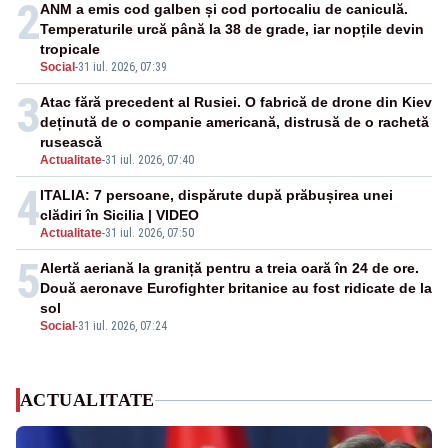
2
ANM a emis cod galben și cod portocaliu de caniculă.
Temperaturile urcă până la 38 de grade, iar nopțile devin
tropicale
Social
-
31 iul. 2026, 07:39
3
Atac fără precedent al Rusiei. O fabrică de drone din Kiev
deținută de o companie americană, distrusă de o rachetă
rusească
Actualitate
-
31 iul. 2026, 07:40
4
ITALIA: 7 persoane, dispărute după prăbușirea unei
clădiri în Sicilia | VIDEO
Actualitate
-
31 iul. 2026, 07:50
5
Alertă aeriană la graniță pentru a treia oară în 24 de ore.
Două aeronave Eurofighter britanice au fost ridicate de la
sol
Social
-
31 iul. 2026, 07:24
ACTUALITATE