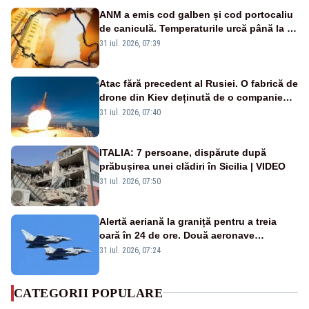
ANM a emis cod galben și cod portocaliu
de caniculă. Temperaturile urcă până la 38
de grade, iar nopțile devin tropicale
31 iul. 2026, 07:39
Atac fără precedent al Rusiei. O fabrică de
drone din Kiev deținută de o companie
americană, distrusă de o rachetă
31 iul. 2026, 07:40
rusească
ITALIA: 7 persoane, dispărute după
prăbușirea unei clădiri în Sicilia | VIDEO
31 iul. 2026, 07:50
Alertă aeriană la graniță pentru a treia
oară în 24 de ore. Două aeronave
Eurofighter britanice au fost ridicate de la
31 iul. 2026, 07:24
sol
CATEGORII POPULARE