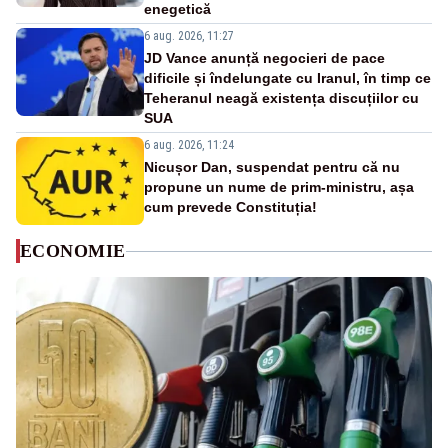
enegetică
6 aug. 2026, 11:27
JD Vance anunță negocieri de pace
dificile și îndelungate cu Iranul, în timp ce
Teheranul neagă existența discuțiilor cu
SUA
6 aug. 2026, 11:24
Nicușor Dan, suspendat pentru că nu
propune un nume de prim-ministru, așa
cum prevede Constituția!
ECONOMIE