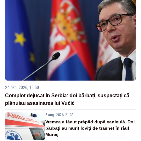
24 feb. 2026, 15:50
Complot dejucat în Serbia: doi bărbați, suspectați că
plănuiau asasinarea lui Vučić
6 aug. 2026, 21:39
Vremea a făcut prăpăd după caniculă. Doi
bărbați au murit loviți de trăsnet în râul
Mureș