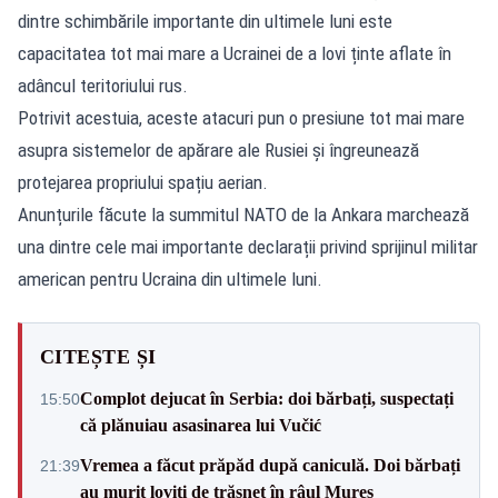
dintre schimbările importante din ultimele luni este
capacitatea tot mai mare a Ucrainei de a lovi ținte aflate în
adâncul teritoriului rus.
Potrivit acestuia, aceste atacuri pun o presiune tot mai mare
asupra sistemelor de apărare ale Rusiei și îngreunează
protejarea propriului spațiu aerian.
Anunțurile făcute la summitul NATO de la Ankara marchează
una dintre cele mai importante declarații privind sprijinul militar
american pentru Ucraina din ultimele luni.
CITEȘTE ȘI
Complot dejucat în Serbia: doi bărbați, suspectați
15:50
că plănuiau asasinarea lui Vučić
Vremea a făcut prăpăd după caniculă. Doi bărbați
21:39
au murit loviți de trăsnet în râul Mureș