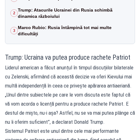
Trump: Atacurile Ucrainei din Rusia schimbă
2
dinamica războiului
Marco Rubio: Rusia întâmpină tot mai multe
3
dificultăți
Trump: Ucraina va putea produce rachete Patriot
Liderul american a făcut anunțul în timpul discuțiilor bilaterale
cu Zelenski, afirmând că această decizie va oferi Kievului mai
multă independență în ceea ce privește apărarea antiaeriană.
„Unul dintre subiectele pe care le vom discuta este faptul că
vă vom acorda o licență pentru a produce rachete Patriot. E
destul de mișto, nu-i așa? Astfel, nu se va mai putea plânge că
nu îi oferim suficient”, a declarat Donald Trump.
Sistemul Patriot este unul dintre cele mai performante
sisteme de apărare antiaeriană din lume, fiind capabil să