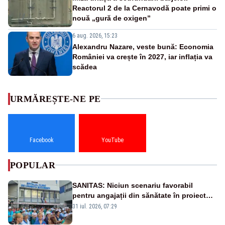
Reactorul 2 de la Cernavodă poate primi o
nouă „gură de oxigen”
6 aug. 2026, 15:23
Alexandru Nazare, veste bună: Economia
României va crește în 2027, iar inflația va
scădea
URMĂREȘTE-NE PE
Facebook
YouTube
POPULAR
SANITAS: Niciun scenariu favorabil
pentru angajații din sănătate în proiectul
Legii salarizării
31 iul. 2026, 07:29