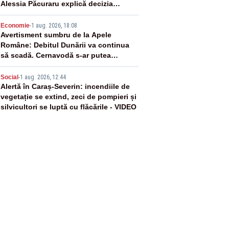
Alessia Păcuraru explică decizia
magistraților
4
Economie
-
1 aug. 2026, 18:08
Avertisment sumbru de la Apele
Române: Debitul Dunării va continua
să scadă. Cernavodă s-ar putea
închide în 4 zile
5
Social
-
1 aug. 2026, 12:44
Alertă în Caraș-Severin: incendiile de
vegetație se extind, zeci de pompieri și
silvicultori se luptă cu flăcările - VIDEO