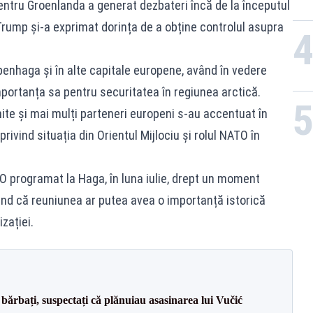
entru Groenlanda a generat dezbateri încă de la începutul
Trump și-a exprimat dorința de a obține controlul asupra
openhaga și în alte capitale europene, având în vedere
mportanța sa pentru securitatea în regiunea arctică.
Unite și mai mulți parteneri europeni s-au accentuat în
privind situația din Orientul Mijlociu și rolul NATO în
 programat la Haga, în luna iulie, drept un moment
ciind că reuniunea ar putea avea o importanță istorică
zației.
bărbați, suspectați că plănuiau asasinarea lui Vučić