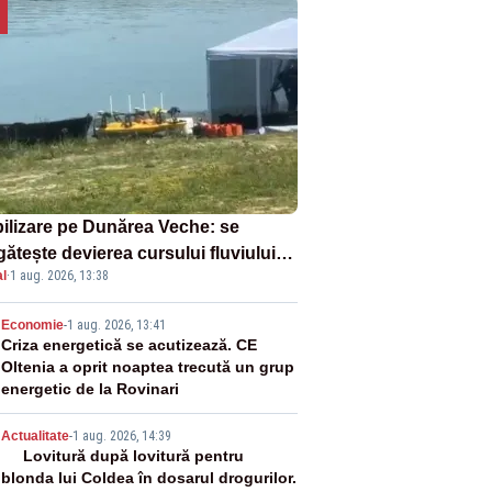
ilizare pe Dunărea Veche: se
ătește devierea cursului fluviului
l
·
1 aug. 2026, 13:38
re Cernavodă – VIDEO
2
Economie
-
1 aug. 2026, 13:41
Criza energetică se acutizează. CE
Oltenia a oprit noaptea trecută un grup
energetic de la Rovinari
3
Actualitate
-
1 aug. 2026, 14:39
Lovitură după lovitură pentru
blonda lui Coldea în dosarul drogurilor.