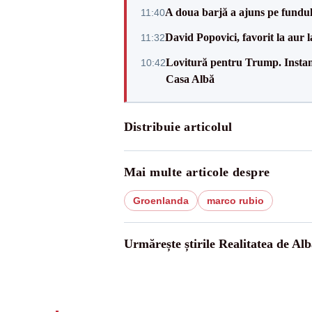
A doua barjă a ajuns pe fundu
11:40
David Popovici, favorit la aur
11:32
Lovitură pentru Trump. Instanța
10:42
Casa Albă
Distribuie articolul
Mai multe articole despre
Groenlanda
marco rubio
Urmărește știrile Realitatea de Alb