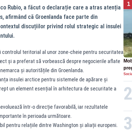
1
co Rubio, a făcut o declarație care a atras atenția
es, afirmând că Groenlanda face parte din
extul discuțiilor privind rolul strategic al insulei
ntului.
 controlul teritorial al unor zone-cheie pentru securitatea
irect și a preferat să vorbească despre negocierile aflate
Mob
preg
anemarca și autoritățile din Groenlanda.
Socia
căt
anța insulei arctice pentru sistemele de apărare și
ept un element esențial în arhitectura de securitate a
i evoluează într-o direcție favorabilă, iar rezultatele
 importante în perioada următoare.
il pentru relațiile dintre Washington și aliații europeni.