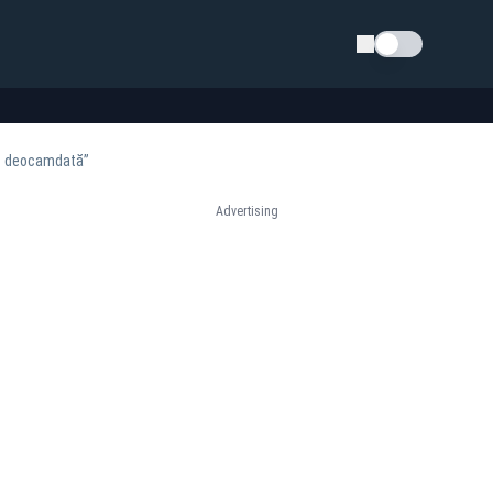
Schimba tema
.. deocamdată”
Advertising