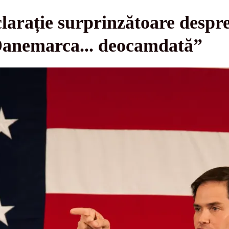
larație surprinzătoare despr
Danemarca... deocamdată”