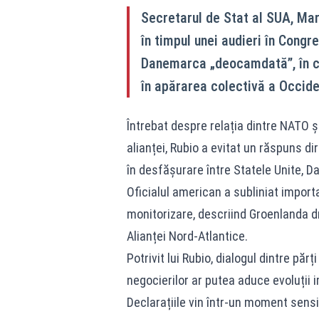
Secretarul de Stat al SUA, Mar
în timpul unei audieri în Congr
Danemarca „deocamdată”, în cont
în apărarea colectivă a Occide
Întrebat despre relația dintre NATO și
alianței, Rubio a evitat un răspuns d
în desfășurare între Statele Unite, D
Oficialul american a subliniat import
monitorizare, descriind Groenlanda dr
Alianței Nord-Atlantice.
Potrivit lui Rubio, dialogul dintre părț
negocierilor ar putea aduce evoluții
Declarațiile vin într-un moment sensib