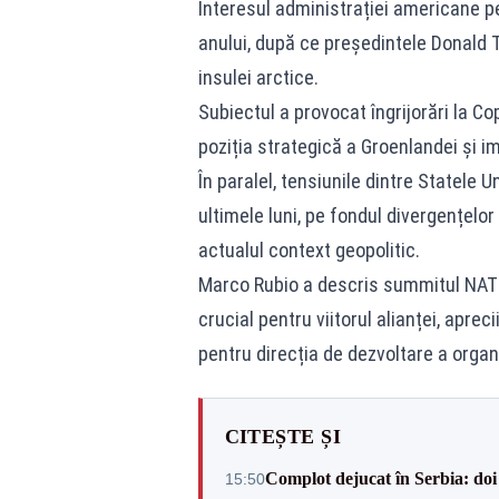
Interesul administrației americane p
anului, după ce președintele Donald 
insulei arctice.
Subiectul a provocat îngrijorări la C
poziția strategică a Groenlandei și i
În paralel, tensiunile dintre Statele 
ultimele luni, pe fondul divergențelor 
actualul context geopolitic.
Marco Rubio a descris summitul NATO
crucial pentru viitorul alianței, apre
pentru direcția de dezvoltare a organi
CITEȘTE ȘI
Complot dejucat în Serbia: doi 
15:50