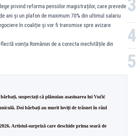
 lege privind reforma pensiilor magistraților, care prevede
de ani și un plafon de maximum 70% din ultimul salariu
gociere în coaliție și vor fi transmise spre avizare
eflectă voința României de a corecta inechitățile din
bărbați, suspectați că plănuiau asasinarea lui Vučić
culă. Doi bărbați au murit loviți de trăsnet în râul
26. Artistul-surpriză care deschide prima seară de