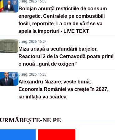
6 aug. 2026, 15:33
Bolojan anunță restricțiile de consum
energetic. Centralele pe combustibili
fosili, repornite. La ore de vârf se va
apela la importuri - LIVE TEXT
6 aug. 2026, 15:24
Miza uriașă a scufundării barjelor.
Reactorul 2 de la Cernavodă poate primi
o nouă „gură de oxigen”
6 aug. 2026, 15:23
Alexandru Nazare, veste bună:
Economia României va crește în 2027,
iar inflația va scădea
URMĂREȘTE-NE PE