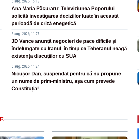
6 aug. 2026, 15:18
Ana Maria Păcuraru: Televiziunea Poporului
solicită investigarea deciziilor luate în această
perioadă de criză enegetică
6 aug. 2026, 11:27
JD Vance anunță negocieri de pace dificile și
îndelungate cu Iranul, în timp ce Teheranul neagă
existența discuțiilor cu SUA
6 aug. 2026, 11:24
Nicușor Dan, suspendat pentru că nu propune
un nume de prim-ministru, așa cum prevede
Constituția!
E