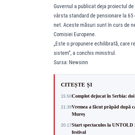
Guvernul a publicat deja proiectul de
vârsta standard de pensionare la 65 
net. Aceste măsuri sunt în curs de ne
Comisiei Europene.
„Este o propunere echilibrată, care r
sistem”, a conchis ministrul.
Sursa: Newsinn
CITEȘTE ȘI
Complot dejucat în Serbia: doi 
15:50
Vremea a făcut prăpăd după cani
21:39
Mureș
Start spectaculos la UNTOLD 20
20:17
festival