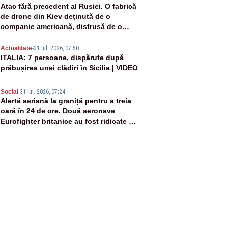
3
Atac fără precedent al Rusiei. O fabrică
de drone din Kiev deținută de o
companie americană, distrusă de o
rachetă rusească
4
Actualitate
-
31 iul. 2026, 07:50
ITALIA: 7 persoane, dispărute după
prăbușirea unei clădiri în Sicilia | VIDEO
5
Social
-
31 iul. 2026, 07:24
Alertă aeriană la graniță pentru a treia
oară în 24 de ore. Două aeronave
Eurofighter britanice au fost ridicate de
la sol