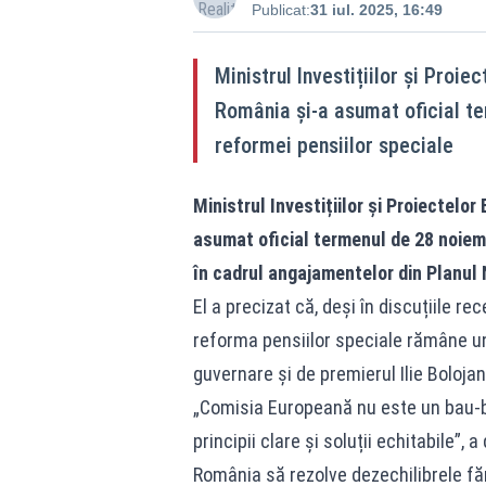
Publicat:
31 iul. 2025, 16:49
Ministrul Investițiilor și Proie
România și-a asumat oficial te
reformei pensiilor speciale
Ministrul Investițiilor și Proiectelo
asumat oficial termenul de 28 noiemb
în cadrul angajamentelor din Planul 
El a precizat că, deși în discuțiile r
reforma pensiilor speciale rămâne un 
guvernare și de premierul Ilie Bolojan
„Comisia Europeană nu este un bau-bau
principii clare și soluții echitabile”,
România să rezolve dezechilibrele făr