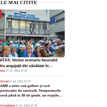
LE MAI CITITE
ITAS: Niciun scenariu favorabil
ru angajații din sănătate în
tate
·
31 iul. 2026, 07:29
ectul Legii salarizării
2
Social
-
31 iul. 2026, 07:39
ANM a emis cod galben și cod
portocaliu de caniculă. Temperaturile
urcă până la 38 de grade, iar nopțile
devin tropicale
Actualitate
-
31 iul. 2026, 07:40