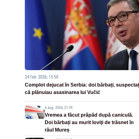
24 feb. 2026, 15:50
Complot dejucat în Serbia: doi bărbați, suspectaț
că plănuiau asasinarea lui Vučić
6 aug. 2026, 21:39
Vremea a făcut prăpăd după caniculă.
Doi bărbați au murit loviți de trăsnet în
râul Mureș