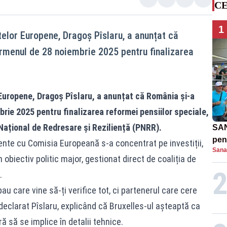
CE
1
ctelor Europene, Dragoș Pîslaru, a anunțat că
rmenul de 28 noiembrie 2025 pentru finalizarea
r Europene, Dragoș Pîslaru, a anunțat că România și-a
rie 2025 pentru finalizarea reformei pensiilor speciale,
Național de Redresare și Reziliență (PNRR).
SAN
pent
ecente cu Comisia Europeană s-a concentrat pe investiții,
Sana
proi
obiectiv politic major, gestionat direct de coaliția de
.
 care vine să-ți verifice tot, ci partenerul care cere
 a declarat Pîslaru, explicând că Bruxelles-ul așteaptă ca
ă să se implice în detalii tehnice.