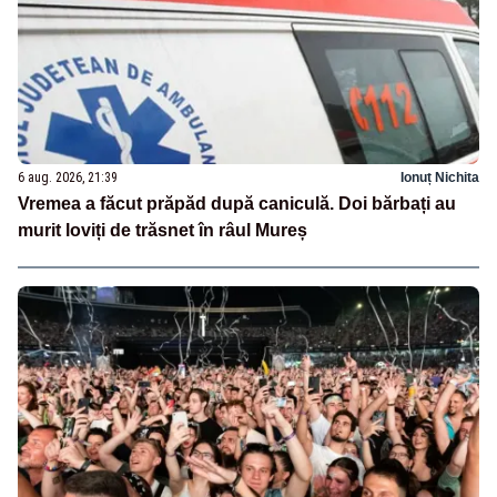
6 aug. 2026, 21:39
Ionuț Nichita
Vremea a făcut prăpăd după caniculă. Doi bărbați au
murit loviți de trăsnet în râul Mureș