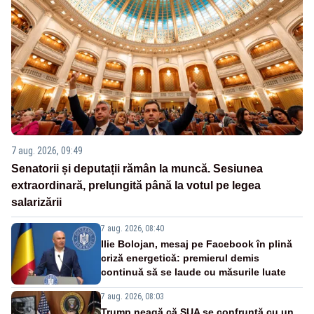
7 aug. 2026, 09:49
Senatorii și deputații rămân la muncă. Sesiunea
extraordinară, prelungită până la votul pe legea
salarizării
7 aug. 2026, 08:40
Ilie Bolojan, mesaj pe Facebook în plină
criză energetică: premierul demis
continuă să se laude cu măsurile luate
7 aug. 2026, 08:03
Trump neagă că SUA se confruntă cu un