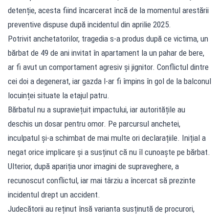
detenție, acesta fiind încarcerat încă de la momentul arestării
preventive dispuse după incidentul din aprilie 2025.
Potrivit anchetatorilor, tragedia s-a produs după ce victima, un
bărbat de 49 de ani invitat în apartament la un pahar de bere,
ar fi avut un comportament agresiv și jignitor. Conflictul dintre
cei doi a degenerat, iar gazda l-ar fi împins în gol de la balconul
locuinței situate la etajul patru.
Bărbatul nu a supraviețuit impactului, iar autoritățile au
deschis un dosar pentru omor. Pe parcursul anchetei,
inculpatul și-a schimbat de mai multe ori declarațiile. Inițial a
negat orice implicare și a susținut că nu îl cunoaște pe bărbat.
Ulterior, după apariția unor imagini de supraveghere, a
recunoscut conflictul, iar mai târziu a încercat să prezinte
incidentul drept un accident.
Judecătorii au reținut însă varianta susținută de procurori,