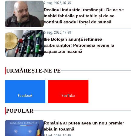
7 aug. 2026, 07:45
Declinul industriei românești: De ce se
închid fabricile profitabile și de ce
continuă exodul forței de muncă
6 aug. 2026, 17:38
Ilie Bolojan anunță ieftinirea
carburanților: Petromidia revine la
capacitate maximă
URMĂREȘTE-NE PE
Facebook
YouTube
POPULAR
România ar putea avea un nou premier
abia în toamnă
31 iul. 2026, 10:40