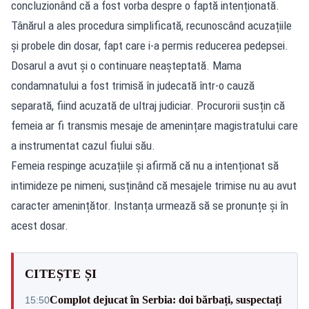
concluzionând că a fost vorba despre o faptă intenționată.
Tânărul a ales procedura simplificată, recunoscând acuzațiile
și probele din dosar, fapt care i-a permis reducerea pedepsei.
Dosarul a avut și o continuare neașteptată. Mama
condamnatului a fost trimisă în judecată într-o cauză
separată, fiind acuzată de ultraj judiciar. Procurorii susțin că
femeia ar fi transmis mesaje de amenințare magistratului care
a instrumentat cazul fiului său.
Femeia respinge acuzațiile și afirmă că nu a intenționat să
intimideze pe nimeni, susținând că mesajele trimise nu au avut
caracter amenințător. Instanța urmează să se pronunțe și în
acest dosar.
CITEȘTE ȘI
Complot dejucat în Serbia: doi bărbați, suspectați
15:50