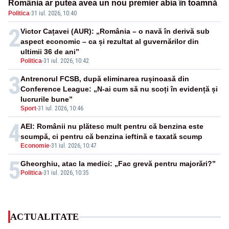
România ar putea avea un nou premier abia în toamnă
Politica
·
31 iul. 2026, 10:40
2
Victor Cațavei (AUR): „România – o navă în derivă sub
aspect economic – ca și rezultat al guvernărilor din
ultimii 36 de ani”
Politica
-
31 iul. 2026, 10:42
3
Antrenorul FCSB, după eliminarea rușinoasă din
Conference League: „N-ai cum să nu scoți în evidență și
lucrurile bune”
Sport
-
31 iul. 2026, 10:46
4
AEI: Românii nu plătesc mult pentru că benzina este
scumpă, ci pentru că benzina ieftină e taxată scump
Economie
-
31 iul. 2026, 10:47
5
Gheorghiu, atac la medici: „Fac grevă pentru majorări?”
Politica
-
31 iul. 2026, 10:35
ACTUALITATE