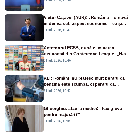
Victor Cațavei (AUR): „România – o navă
în derivă sub aspect economic – ca și
rezultat al guvernărilor din ultimii 36 de
31 iul. 2026, 10:42
ani”
Antrenorul FCSB, după eliminarea
rușinoasă din Conference League: „N-ai
cum să nu scoți în evidență și lucrurile
31 iul. 2026, 10:46
bune”
AEI: Românii nu plătesc mult pentru că
benzina este scumpă, ci pentru că
benzina ieftină e taxată scump
31 iul. 2026, 10:47
Gheorghiu, atac la medici: „Fac grevă
pentru majorări?”
31 iul. 2026, 10:35