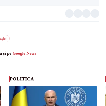
ației
a și pe
Google News
POLITICA