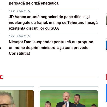
perioadă de criză enegetică
6 aug. 2026, 11:27
JD Vance anunță negocieri de pace dificile și
îndelungate cu Iranul, în timp ce Teheranul neagă
existența discuțiilor cu SUA
6 aug. 2026, 11:24
Nicușor Dan, suspendat pentru că nu propune
c
un nume de prim-ministru, așa cum prevede
Constituția!
E