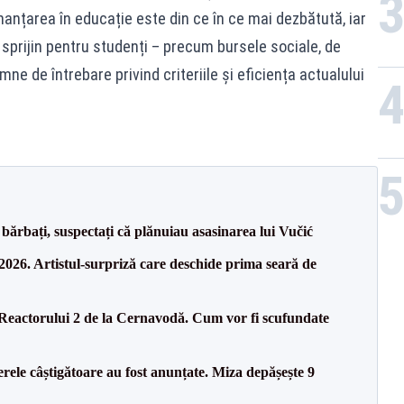
finanțarea în educație este din ce în ce mai dezbătută, iar
 sprijin pentru studenți – precum bursele sociale, de
e de întrebare privind criteriile și eficiența actualului
bărbați, suspectați că plănuiau asasinarea lui Vučić
26. Artistul-surpriză care deschide prima seară de
 Reactorului 2 de la Cernavodă. Cum vor fi scufundate
rele câștigătoare au fost anunțate. Miza depășește 9