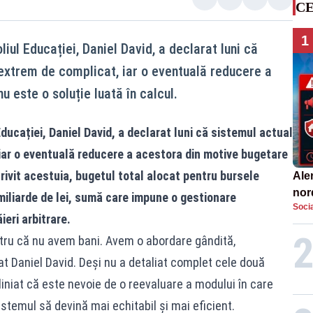
CE
1
liul Educației, Daniel David, a declarat luni că
extrem de complicat, iar o eventuală reducere a
 este o soluție luată în calcul.
ducației, Daniel David, a declarat luni că sistemul actual
iar o eventuală reducere a acestora din motive bugetare
trivit acestuia, bugetul total alocat pentru bursele
Aler
nor
 miliarde de lei, sumă care impune o gestionare
Socia
de 
ieri arbitrare.
ru că nu avem bani. Avem o abordare gândită,
cat Daniel David. Deși nu a detaliat complet cele două
liniat că este nevoie de o reevaluare a modului în care
istemul să devină mai echitabil și mai eficient.