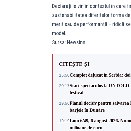
Declarațiile vin în contextul în care 
sustenabilitatea diferitelor forme de
merit sau de performanță – ridică semn
model.
Sursa: Newsinn
CITEȘTE ȘI
Complot dejucat în Serbia: doi 
15:50
Start spectaculos la UNTOLD 20
20:17
festival
Planul decisiv pentru salvarea
19:56
barjele în Dunăre
Loto 6/49, 6 august 2026. Nume
19:19
milioane de euro