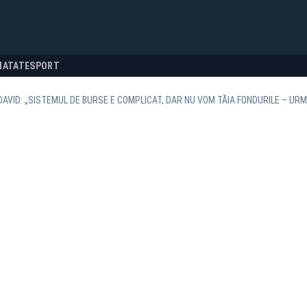
NATATE
SPORT
DAVID: „SISTEMUL DE BURSE E COMPLICAT, DAR NU VOM TĂIA FONDURILE – UR