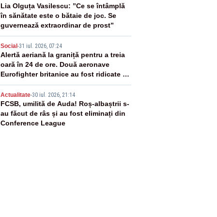
3
Lia Olguța Vasilescu: ”Ce se întâmplă
în sănătate este o bătaie de joc. Se
guvernează extraordinar de prost”
4
Social
-
31 iul. 2026, 07:24
Alertă aeriană la graniță pentru a treia
oară în 24 de ore. Două aeronave
Eurofighter britanice au fost ridicate de
la sol
5
Actualitate
-
30 iul. 2026, 21:14
FCSB, umilită de Auda! Roș-albaștrii s-
au făcut de râs și au fost eliminați din
Conference League