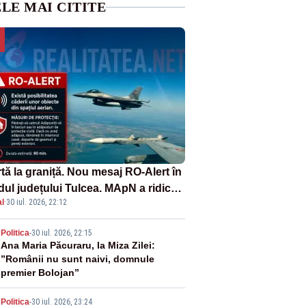
LE MAI CITITE
tă la graniță. Nou mesaj RO-Alert în
dul județului Tulcea. MApN a ridicat
l
·
30 iul. 2026, 22:12
la sol două avioane F-16
2
Politica
-
30 iul. 2026, 22:15
Ana Maria Păcuraru, la Miza Zilei:
”Românii nu sunt naivi, domnule
premier Bolojan”
Politica
-
30 iul. 2026, 23:24