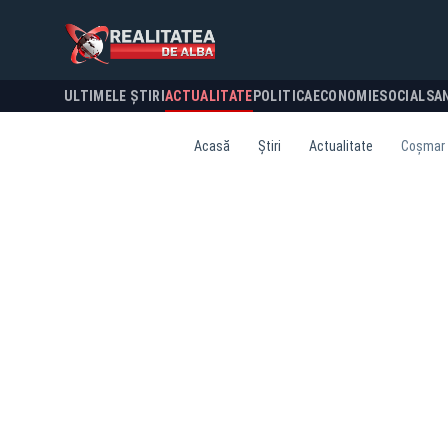
ULTIMELE ȘTIRI
ACTUALITATE
POLITICA
ECONOMIE
SOCIAL
SA
Acasă
Știri
Actualitate
Coșmar p