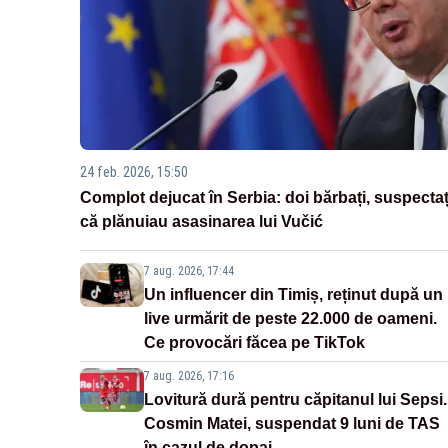
24 feb. 2026, 15:50
Complot dejucat în Serbia: doi bărbați, suspectaț
că plănuiau asasinarea lui Vučić
7 aug. 2026, 17:44
Un influencer din Timiș, reținut după un
live urmărit de peste 22.000 de oameni.
Ce provocări făcea pe TikTok
7 aug. 2026, 17:16
Lovitură dură pentru căpitanul lui Sepsi.
Cosmin Matei, suspendat 9 luni de TAS
în cazul de dopaj