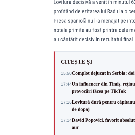
Lovitura decisivă a venit în minutul 
profitând de ezitarea lui Radu la o ce
Presa spaniolă nu l-a menajat pe inte
notele primite au fost printre cele ma
au cântărit decisiv în rezultatul final.
CITEȘTE ȘI
Complot dejucat în Serbia: doi 
15:50
Un influencer din Timiș, rețin
17:44
provocări făcea pe TikTok
Lovitură dură pentru căpitanul
17:16
de dopaj
David Popovici, favorit absolut
17:14
aur