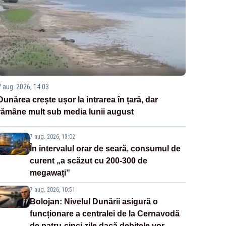
7 aug. 2026, 14:03
Dunărea crește ușor la intrarea în țară, dar
rămâne mult sub media lunii august
7 aug. 2026, 13:02
În intervalul orar de seară, consumul de
curent „a scăzut cu 200-300 de
megawați”
7 aug. 2026, 10:51
Bolojan: Nivelul Dunării asigură o
funcționare a centralei de la Cernavodă
de patru-cinci zile dacă debitele vor