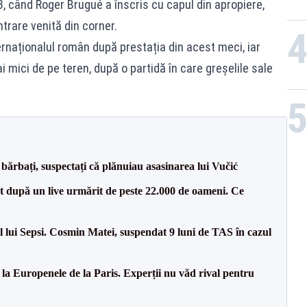
63, când Roger Brugué a înscris cu capul din apropiere,
ntrare venită din corner.
rnaționalul român după prestația din acest meci, iar
i mici de pe teren, după o partidă în care greșelile sale
bărbați, suspectați că plănuiau asasinarea lui Vučić
ut după un live urmărit de peste 22.000 de oameni. Ce
 lui Sepsi. Cosmin Matei, suspendat 9 luni de TAS în cazul
 la Europenele de la Paris. Experții nu văd rival pentru