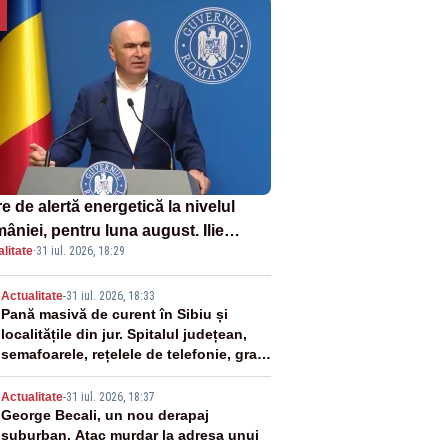
e de alertă energetică la nivelul
âniei, pentru luna august. Ilie
litate
·
31 iul. 2026, 18:29
ojan a anunțat importuri și posibile
ricții – VIDEO
2
Actualitate
-
31 iul. 2026, 18:33
Pană masivă de curent în Sibiu și
localitățile din jur. Spitalul județean,
semafoarele, rețelele de telefonie, grav
afectate
3
Actualitate
-
31 iul. 2026, 18:37
George Becali, un nou derapaj
suburban. Atac murdar la adresa unui