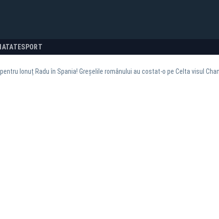
NATATE
SPORT
entru Ionuț Radu în Spania! Greșelile românului au costat-o pe Celta visul Ch