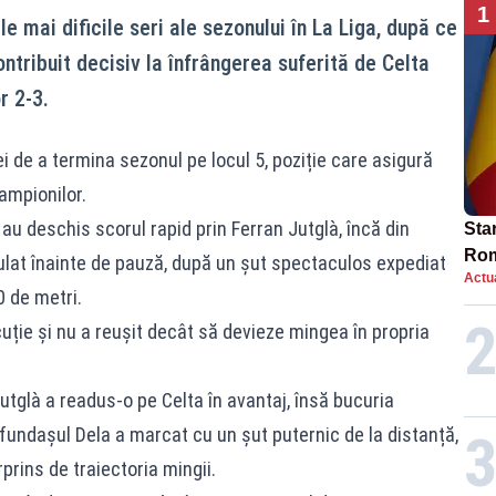
1
e mai dificile seri ale sezonului în La Liga, după ce
ntribuit decisiv la înfrângerea suferită de Celta
r 2-3.
 de a termina sezonul pe locul 5, poziție care asigură
Campionilor.
au deschis scorul rapid prin Ferran Jutglà, încă din
Star
Rom
nulat înainte de pauză, după un șut spectaculos expediat
Actua
Bol
0 de metri.
rest
cuție și nu a reușit decât să devieze mingea în propria
utglà a readus-o pe Celta în avantaj, însă bucuria
, fundașul Dela a marcat cu un șut puternic de la distanță,
prins de traiectoria mingii.