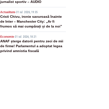
jurnalist sportiv – AUDIO
4
Actualitate
-
31 iul. 2026, 19:35
Cristi Chivu, ironie savuroasă înainte
de Inter – Manchester City: „Ar fi
frumos să mai cumpărați și de la noi”
5
Economie
-
31 iul. 2026, 18:21
ANAF șterge datorii pentru zeci de mii
de firme! Parlamentul a adoptat legea
privind amnistia fiscală