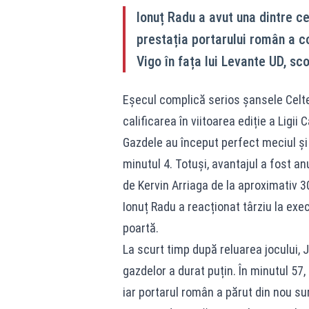
Ionuț Radu a avut una dintre cel
prestația portarului român a co
Vigo în fața lui Levante UD, sco
Eșecul complică serios șansele Celtei
calificarea în viitoarea ediție a Ligii 
Gazdele au început perfect meciul și 
minutul 4. Totuși, avantajul a fost a
de Kervin Arriaga de la aproximativ 3
Ionuț Radu a reacționat târziu la exe
poartă.
La scurt timp după reluarea jocului, J
gazdelor a durat puțin. În minutul 57
iar portarul român a părut din nou sur