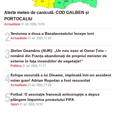
Alerte meteo de caniculă. COD GALBEN și
PORTOCALIU
Actualitate
·
31 iul. 2026, 10:55
2
Sesiunea a doua a Bacalaureatului începe luni
Actualitate
-
31 iul. 2026, 11:01
3
Ștefan Geamănu (AUR): „Un nou eșec al Oanei Țoiu –
românii din Franța abandonați de propriul minister de
externe în fața incendiilor de vegetație!”
Politica
-
31 iul. 2026, 11:11
4
Echipa secundă a lui Dinamo, implicată într-un accident
rutier grav! Adrian Ropotan a fost resuscitat
Actualitate
-
31 iul. 2026, 11:20
5
Fotbal: O asociaţie franceză anticorupţie a depus
plângere împotriva proiectului FIFA
Sport
-
31 iul. 2026, 10:52