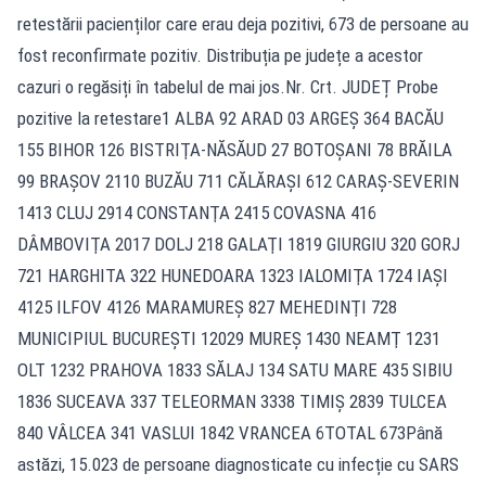
retestării pacienților care erau deja pozitivi, 673 de persoane au
fost reconfirmate pozitiv. Distribuția pe județe a acestor
cazuri o regăsiți în tabelul de mai jos.Nr. Crt. JUDEȚ Probe
pozitive la retestare1 ALBA 92 ARAD 03 ARGEŞ 364 BACĂU
155 BIHOR 126 BISTRIŢA-NĂSĂUD 27 BOTOŞANI 78 BRĂILA
99 BRAŞOV 2110 BUZĂU 711 CĂLĂRAŞI 612 CARAŞ-SEVERIN
1413 CLUJ 2914 CONSTANŢA 2415 COVASNA 416
DÂMBOVIŢA 2017 DOLJ 218 GALAŢI 1819 GIURGIU 320 GORJ
721 HARGHITA 322 HUNEDOARA 1323 IALOMIŢA 1724 IAŞI
4125 ILFOV 4126 MARAMUREŞ 827 MEHEDINŢI 728
MUNICIPIUL BUCUREŞTI 12029 MUREŞ 1430 NEAMŢ 1231
OLT 1232 PRAHOVA 1833 SĂLAJ 134 SATU MARE 435 SIBIU
1836 SUCEAVA 337 TELEORMAN 3338 TIMIŞ 2839 TULCEA
840 VÂLCEA 341 VASLUI 1842 VRANCEA 6TOTAL 673Până
astăzi, 15.023 de persoane diagnosticate cu infecție cu SARS