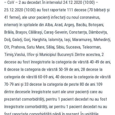
– CoV – 2 au decedat.În intervalul 24.12.2020 (10:00) –
25.12.2020 (10:00) au fost raportate 111 decese (70 bărbați și
41 femei), ale unor pacienți infectați cu noul coronavirus,
internați în spitalele din Alba, Arad, Argeș, Bacău, Botoșani,
Brăila, Brașov, Călărași, Caraș-Severin, Constanța, Dâmbovița,
Dolj, Galați, Gorj, Harghita, Ialomița, Iași, Maramureș, Mehedinți,
Olt, Prahova, Satu Mare, Sălaj, Sibiu, Suceava, Teleorman,
Timiș,Vaslui, Ilfov și Municipiul București.Dintre acestea, 2
decese au fost înregistrate la categoria de vârstă 40-49 de ani,
8 decese la categoria de vârstă 50-59 de ani, 28 decese la
categoria de vârstă 60-69 ani, 40 decese la categoria de vârstă
70-79 ani și 33 decese la categoria de peste 80 de ani.109
dintre decesele înregistrate sunt ale unor pacienți care au
prezentat comorbidități, pentru 1 pacient decedat nu au fost
înregistrate comorbidități, iar pentru 1 pacient decedat nu au
fost raportate comorbidități până în prezent.În unitățile