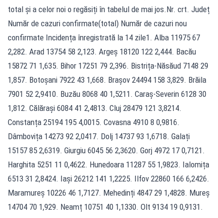
total și a celor noi o regăsiți în tabelul de mai jos.Nr. crt. Județ
Număr de cazuri confirmate(total) Număr de cazuri nou
confirmate Incidența înregistrată la 14 zile1. Alba 11975 67
2,282. Arad 13754 58 2,123. Argeș 18120 122 2,444. Bacău
15872 71 1,635. Bihor 17251 79 2,396. Bistrița-Năsăud 7148 29
1,857. Botoșani 7922 43 1,668. Brașov 24494 158 3,829. Brăila
7901 52 2,9410. Buzău 8068 40 1,5211. Caraș-Severin 6128 30
1,812. Călărași 6084 41 2,4813. Cluj 28479 121 3,8214.
Constanța 25194 195 4,0015. Covasna 4910 8 0,9816.
Dâmbovița 14273 92 2,0417. Dolj 14737 93 1,6718. Galați
15157 85 2,6319. Giurgiu 6045 56 2,3620. Gorj 4972 17 0,7121.
Harghita 5251 11 0,4622. Hunedoara 11287 55 1,9823. Ialomița
6513 31 2,8424. Iași 26212 141 1,2225. Ilfov 22860 166 6,2426.
Maramureș 10226 46 1,7127. Mehedinți 4847 29 1,4828. Mureș
14704 70 1,929. Neamț 10751 40 1,1330. Olt 9134 19 0,9131.