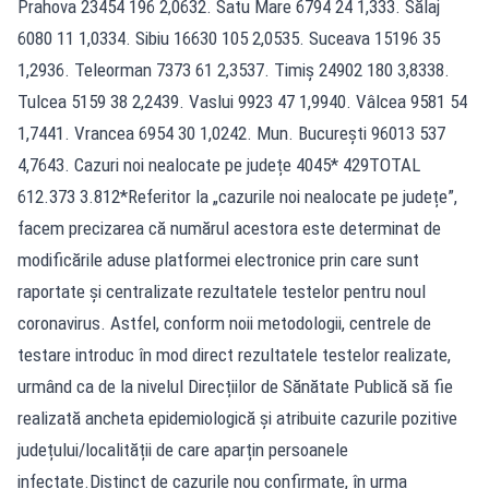
Prahova 23454 196 2,0632. Satu Mare 6794 24 1,333. Sălaj
6080 11 1,0334. Sibiu 16630 105 2,0535. Suceava 15196 35
1,2936. Teleorman 7373 61 2,3537. Timiș 24902 180 3,8338.
Tulcea 5159 38 2,2439. Vaslui 9923 47 1,9940. Vâlcea 9581 54
1,7441. Vrancea 6954 30 1,0242. Mun. București 96013 537
4,7643. Cazuri noi nealocate pe județe 4045* 429TOTAL
612.373 3.812*Referitor la „cazurile noi nealocate pe județe”,
facem precizarea că numărul acestora este determinat de
modificările aduse platformei electronice prin care sunt
raportate și centralizate rezultatele testelor pentru noul
coronavirus. Astfel, conform noii metodologii, centrele de
testare introduc în mod direct rezultatele testelor realizate,
urmând ca de la nivelul Direcțiilor de Sănătate Publică să fie
realizată ancheta epidemiologică și atribuite cazurile pozitive
județului/localității de care aparțin persoanele
infectate.Distinct de cazurile nou confirmate, în urma