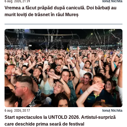
6 aug. 2026, 21:39
Ionuț Nichita
Vremea a făcut prăpăd după caniculă. Doi bărbați au
murit loviți de trăsnet în râul Mureș
6 aug. 2026, 20:17
Ionuț Nichita
Start spectaculos la UNTOLD 2026. Artistul-surpriză
care deschide prima seară de festival