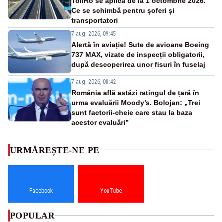
TollRo se aplică de la 1 octombrie 2026.
Ce se schimbă pentru șoferi și
transportatori
7 aug. 2026, 09:45
Alertă în aviație! Sute de avioane Boeing
737 MAX, vizate de inspecții obligatorii,
după descoperirea unor fisuri în fuselaj
7 aug. 2026, 08:42
România află astăzi ratingul de țară în
urma evaluării Moody’s. Bolojan: „Trei
sunt factorii-cheie care stau la baza
acestor evaluări”
URMĂREȘTE-NE PE
Facebook
YouTube
POPULAR