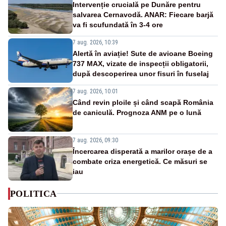
Intervenție crucială pe Dunăre pentru
salvarea Cernavodă. ANAR: Fiecare barjă
va fi scufundată în 3-4 ore
7 aug. 2026, 10:39
Alertă în aviație! Sute de avioane Boeing
737 MAX, vizate de inspecții obligatorii,
după descoperirea unor fisuri în fuselaj
7 aug. 2026, 10:01
Când revin ploile și când scapă România
de caniculă. Prognoza ANM pe o lună
7 aug. 2026, 09:30
Încercarea disperată a marilor orașe de a
combate criza energetică. Ce măsuri se
iau
POLITICA