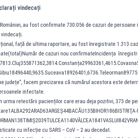
clarați vindecați
ul României, au fost confirmate 730.056 de cazuri de persoane 
 vindecați.
țional, față de ultima raportare, au fost înregistrate 1.313 caz
rmate(total)Număr de cazuri nou confirmateIncidența înreg
,7813.Cluj355871362,3814.Constanța29963361,4615.Covasna
Sibiu18496440,9635.Suceava18926401,6736.Teleorman897751
 pe județe”, facem precizarea că numărul acestora este determin
persoanele infectate.
n urma retestării pacienților care erau deja pozitivi, 373 de pe
a retestare1ALBA292ARAD63ARGEŞ44BACĂU135BIHOR186BI
ORMAN138TIMIŞ2039TULCEA1140VÂLCEA1841VASLUI842VRAN
ticate cu infecție cu SARS – CoV – 2 au decedat.