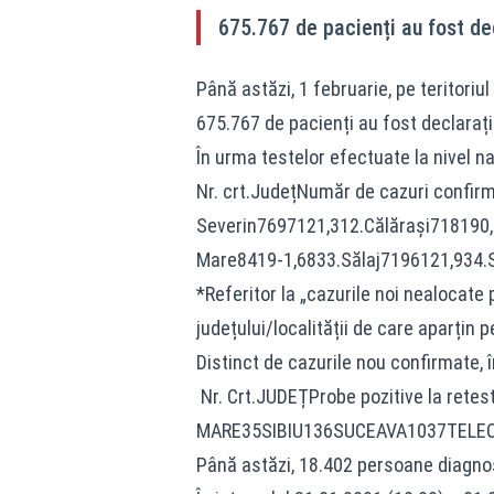
675.767 de pacienți au fost de
Până astăzi, 1 februarie, pe teritori
675.767 de pacienți au fost declarați
În urma testelor efectuate la nivel na
Nr. crt.JudețNumăr de cazuri confi
Severin7697121,312.Călărași718190
Mare8419-1,6833.Sălaj7196121,934.
*Referitor la „cazurile noi nealocate
județului/localității de care aparțin 
Distinct de cazurile nou confirmate, î
Nr. Crt.JUDEȚProbe pozitive l
MARE35SIBIU136SUCEAVA1037TELE
Până astăzi, 18.402 persoane diagnos