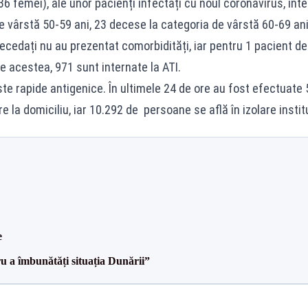
6 femei), ale unor pacienți infectați cu noul coronavirus, inter
de vârstă 50-59 ani, 23 decese la categoria de vârstă 60-69 an
decedați nu au prezentat comorbidități, iar pentru 1 pacient d
e acestea, 971 sunt internate la ATI.
te rapide antigenice. În ultimele 24 de ore au fost efectuate 5
 la domiciliu, iar 10.292 de persoane se află în izolare instit
e
ru a îmbunătăți situația Dunării”