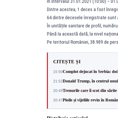
În intervalul 31.01.2021 (10:00) – 01.
Dintre acestea, 1 deces a fost înregi
64 dintre decesele înregistrate sunt 
În unitățile sanitare de profil, număr
Până la această dată, la nivel naționa
Pe teritoriul României, 38.989 de pers
CITEȘTE ȘI
Complot dejucat în Serbia: doi 
15:50
Donald Trump, în centrul unui n
21:52
Trenurile care îi scot din sărit
20:49
Ploile și vijeliile revin în Ro
20:47