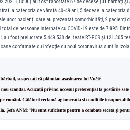
02.2021 (10:00) au fost raportate 67 de decese (31 bărbați și 3
strat la categoria de vârstă 40-49 ani, 5 decese la categoria 
ale unor pacienți care au prezentat comorbidități, 2 pacienți 
ul total de persoane internate cu COVID-19 este de 7.895. Dintr
l, au fost prelucrate 5.449.538 de teste RT-PCR și 121.305 tes
oane confirmate cu infecție cu noul coronavirus sunt în izolare
bărbați, suspectați că plănuiau asasinarea lui Vučić
ou scandal. Acuzații privind accesul preferențial la postările sale
e pe români. Călătorii reclamă aglomerația și condițiile insuportabil
mânia. Șefa ANM:”Nu sunt suficiente pentru a combate seceta și pent