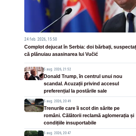
24 feb. 2026, 15:50
Complot dejucat în Serbia: doi bărbați, suspectaț
că plănuiau asasinarea lui Vučić
5 aug. 2026, 21:52
Donald Trump, în centrul unui nou
scandal. Acuzații privind accesul
preferențial la postările sale
5 aug. 2026, 20:49
Trenurile care îi scot din sărite pe
români. Călătorii reclamă aglomerația și
condițiile insuportabile
5 aug. 2026, 20:47