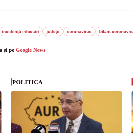
incidenţă infectări
judeţe
coronavirus
bilant coronavir
a și pe
Google News
POLITICA