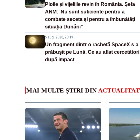
Ploile și vijeliile revin în România. Șefa
ANM:”Nu sunt suficiente pentru a
combate seceta și pentru a îmbunătăți
situația Dunării”
5 aug. 2026, 20:19
Un fragment dintr-o rachetă SpaceX s-a
prăbușit pe Lună. Ce au aflat cercetători
după impact
MAI MULTE ȘTIRI DIN
ACTUALITAT