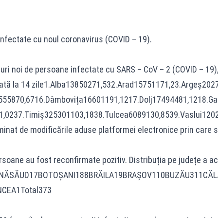
infectate cu noul coronavirus (COVID – 19).
uri noi de persoane infectate cu SARS – CoV – 2 (COVID – 19), ac
istrată la 14 zile1.Alba13850271,532.Arad15751171,23.Arge
555870,6716.Dâmbovița16601191,1217.Dolj17494481,1218.Ga
,0237.Timiș325301103,1838.Tulcea6089130,8539.Vaslui1202
at de modificările aduse platformei electronice prin care sunt 
rsoane au fost reconfirmate pozitiv. Distribuția pe județe a ace
STRIŢA-NĂSĂUD17BOTOŞANI188BRĂILA19BRAŞOV110BUZĂU31
CEA1Total373