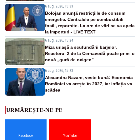
6 aug. 2026, 15:33
Bolojan anunță restricțiile de consum
energetic. Centralele pe combustibili
fosili, repornite. La ore de vârf se va apela
la importuri - LIVE TEXT
6 aug. 2026, 15:24
Miza uriașă a scufundării barjelor.
Reactorul 2 de la Cernavodă poate primi o
nouă „gură de oxigen”
6 aug. 2026, 15:23
Alexandru Nazare, veste bună: Economia
României va crește în 2027, iar inflația va
scădea
URMĂREȘTE-NE PE
Facebook
YouTube