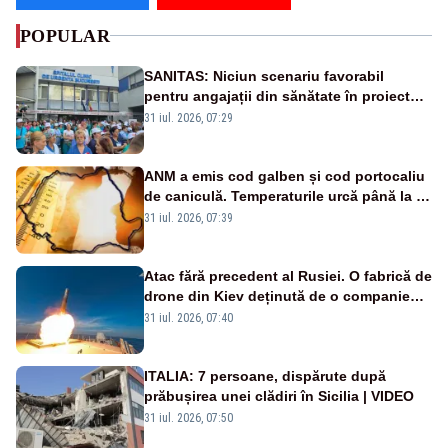
POPULAR
SANITAS: Niciun scenariu favorabil
pentru angajații din sănătate în proiectul
Legii salarizării
31 iul. 2026, 07:29
ANM a emis cod galben și cod portocaliu
de caniculă. Temperaturile urcă până la 38
de grade, iar nopțile devin tropicale
31 iul. 2026, 07:39
Atac fără precedent al Rusiei. O fabrică de
drone din Kiev deținută de o companie
americană, distrusă de o rachetă
31 iul. 2026, 07:40
rusească
ITALIA: 7 persoane, dispărute după
prăbușirea unei clădiri în Sicilia | VIDEO
31 iul. 2026, 07:50