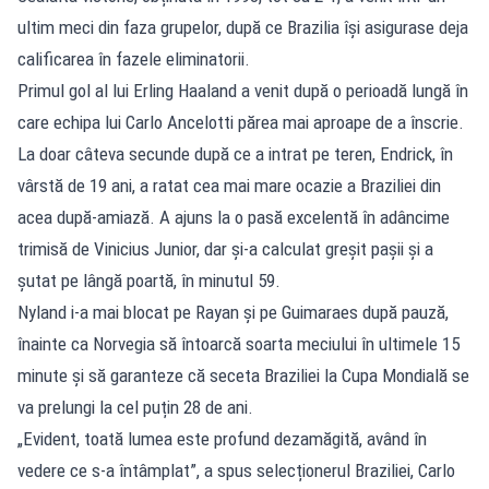
ultim meci din faza grupelor, după ce Brazilia își asigurase deja
calificarea în fazele eliminatorii.
Primul gol al lui Erling Haaland a venit după o perioadă lungă în
care echipa lui Carlo Ancelotti părea mai aproape de a înscrie.
La doar câteva secunde după ce a intrat pe teren, Endrick, în
vârstă de 19 ani, a ratat cea mai mare ocazie a Braziliei din
acea după-amiază. A ajuns la o pasă excelentă în adâncime
trimisă de Vinicius Junior, dar și-a calculat greșit pașii și a
șutat pe lângă poartă, în minutul 59.
Nyland i-a mai blocat pe Rayan și pe Guimaraes după pauză,
înainte ca Norvegia să întoarcă soarta meciului în ultimele 15
minute și să garanteze că seceta Braziliei la Cupa Mondială se
va prelungi la cel puțin 28 de ani.
„Evident, toată lumea este profund dezamăgită, având în
vedere ce s-a întâmplat”, a spus selecționerul Braziliei, Carlo