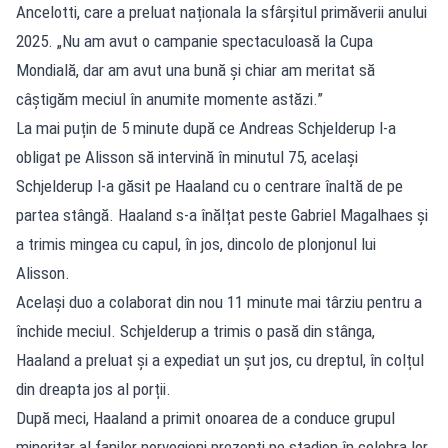
Ancelotti, care a preluat naționala la sfârșitul primăverii anului
2025. „Nu am avut o campanie spectaculoasă la Cupa
Mondială, dar am avut una bună și chiar am meritat să
câștigăm meciul în anumite momente astăzi.”
La mai puțin de 5 minute după ce Andreas Schjelderup l-a
obligat pe Alisson să intervină în minutul 75, același
Schjelderup l-a găsit pe Haaland cu o centrare înaltă de pe
partea stângă. Haaland s-a înălțat peste Gabriel Magalhaes și
a trimis mingea cu capul, în jos, dincolo de plonjonul lui
Alisson.
Același duo a colaborat din nou 11 minute mai târziu pentru a
închide meciul. Schjelderup a trimis o pasă din stânga,
Haaland a preluat și a expediat un șut jos, cu dreptul, în colțul
din dreapta jos al porții.
După meci, Haaland a primit onoarea de a conduce grupul
minoritar al fanilor norvegieni prezenți pe stadion în celebra lor