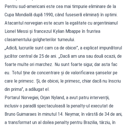
Pentru sud-americani este cea mai timpurie eliminare de la
Cupa Mondială după 1990, când fuseseră eliminați în optimi.
Atacantul norvegian este acum la egalitate cu argentinianul
Lionel Messi și francezul Kylian Mbappe în fruntea
clasamentului golgheterilor turneului.
„Adică, lucrurile sunt cam ca de obicei”, a explicat impunătorul
jucător central de 25 de ani. „Dacă am una sau două ocazii, de
foarte multe ori marchez. Nu sunt foarte sigur, dar asta fac
eu. Totul ține de concentrare și de valorificarea șanselor pe
care le primesc. Și, de obicei, le primesc, chiar dacă nu înscriu
din prima”, a adăugat el.
Portarul Norvegiei, Orjan Nyland, a avut patru intervenții,
inclusiv o paradă spectaculoasă la penalty-ul executat de
Bruno Guimaraes în minutul 14. Neymar, în vârstă de 34 de ani,
a transformat un al doilea penalty pentru Brazilia, târziu, în