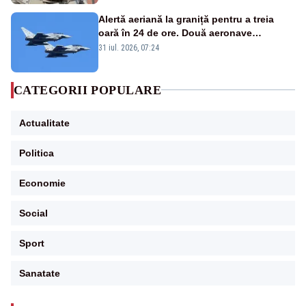
Alertă aeriană la graniță pentru a treia
oară în 24 de ore. Două aeronave
Eurofighter britanice au fost ridicate de la
31 iul. 2026, 07:24
sol
CATEGORII POPULARE
Actualitate
Politica
Economie
Social
Sport
Sanatate