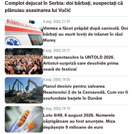
Complot dejucat în Serbia: doi bărbați, suspectați că
plănuiau asasinarea lui Vučić
6 aug. 2026, 21:39
Vremea a făcut prăpăd după caniculă. Doi
bărbați au murit loviți de trăsnet în râul
Mureș
6 aug. 2026, 20:17
Start spectaculos la UNTOLD 2026.
Artistul-surpriză care deschide prima
seară de festival
6 aug. 2026, 19:56
Planul decisiv pentru salvarea
Reactorului 2 de la Cernavodă. Cum vor fi
scufundate barjele în Dunăre
6 aug. 2026, 19:19
Loto 6/49, 6 august 2026. Numerele
câștigătoare au fost anunțate. Miza
depășește 9 milioane de euro