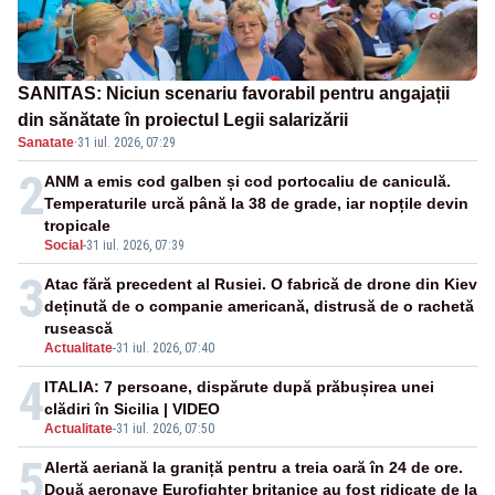
SANITAS: Niciun scenariu favorabil pentru angajații
din sănătate în proiectul Legii salarizării
Sanatate
·
31 iul. 2026, 07:29
2
ANM a emis cod galben și cod portocaliu de caniculă.
Temperaturile urcă până la 38 de grade, iar nopțile devin
tropicale
Social
-
31 iul. 2026, 07:39
3
Atac fără precedent al Rusiei. O fabrică de drone din Kiev
deținută de o companie americană, distrusă de o rachetă
rusească
Actualitate
-
31 iul. 2026, 07:40
4
ITALIA: 7 persoane, dispărute după prăbușirea unei
clădiri în Sicilia | VIDEO
Actualitate
-
31 iul. 2026, 07:50
5
Alertă aeriană la graniță pentru a treia oară în 24 de ore.
Două aeronave Eurofighter britanice au fost ridicate de la