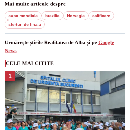
Mai multe articole despre
cupa mondiala
brazilia
Norvegia
calificare
sferturi de finala
Urmărește știrile Realitatea de Alba și pe
Google
News
CELE MAI CITITE
1