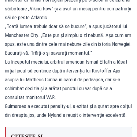
sărbătoare „Viking Row” și a avut un mesaj pentru compatrioții
săi de peste Atlantic.
„Toată lumea trebuie doar să se bucure”, a spus jucătorul lui
Manchester City. „Este pur și simplu o zi nebună. Așa cum am
spus, este una dintre cele mai nebune zile din istoria Norvegiei.
Bucurați-vă. Trăiți-o și savurați momentul.”
La începutul meciului, arbitrul american Ismail Elfath a lăsat
inițial jocul să continue după intervenția lui Kristoffer Ajer
asupra lui Matheus Cunha în careul de pedeapsă, dar și-a
schimbat decizia și a arătat punctul cu var după ce a
consultat monitorul VAR.
Guimaraes a executat penalty-ul, a ezitat și a șutat spre colțul
din dreapta jos, unde Nyland a reușit o intervenție excelentă.
CITEȘTE ȘI