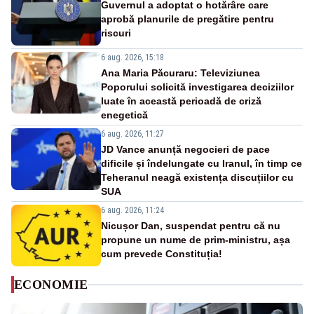
Guvernul a adoptat o hotărâre care
aprobă planurile de pregătire pentru
riscuri
6 aug. 2026, 15:18
Ana Maria Păcuraru: Televiziunea
Poporului solicită investigarea deciziilor
luate în această perioadă de criză
enegetică
6 aug. 2026, 11:27
JD Vance anunță negocieri de pace
dificile și îndelungate cu Iranul, în timp ce
Teheranul neagă existența discuțiilor cu
SUA
6 aug. 2026, 11:24
Nicușor Dan, suspendat pentru că nu
propune un nume de prim-ministru, așa
cum prevede Constituția!
ECONOMIE