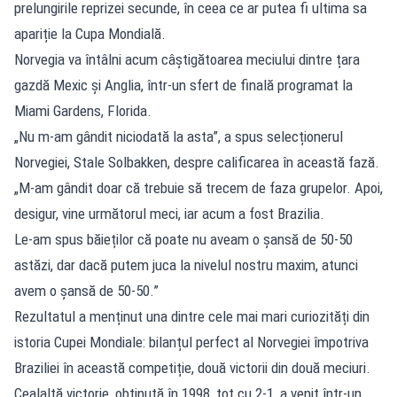
prelungirile reprizei secunde, în ceea ce ar putea fi ultima sa
apariție la Cupa Mondială.
Norvegia va întâlni acum câștigătoarea meciului dintre țara
gazdă Mexic și Anglia, într-un sfert de finală programat la
Miami Gardens, Florida.
„Nu m-am gândit niciodată la asta”, a spus selecționerul
Norvegiei, Stale Solbakken, despre calificarea în această fază.
„M-am gândit doar că trebuie să trecem de faza grupelor. Apoi,
desigur, vine următorul meci, iar acum a fost Brazilia.
Le-am spus băieților că poate nu aveam o șansă de 50-50
astăzi, dar dacă putem juca la nivelul nostru maxim, atunci
avem o șansă de 50-50.”
Rezultatul a menținut una dintre cele mai mari curiozități din
istoria Cupei Mondiale: bilanțul perfect al Norvegiei împotriva
Braziliei în această competiție, două victorii din două meciuri.
Cealaltă victorie, obținută în 1998, tot cu 2-1, a venit într-un