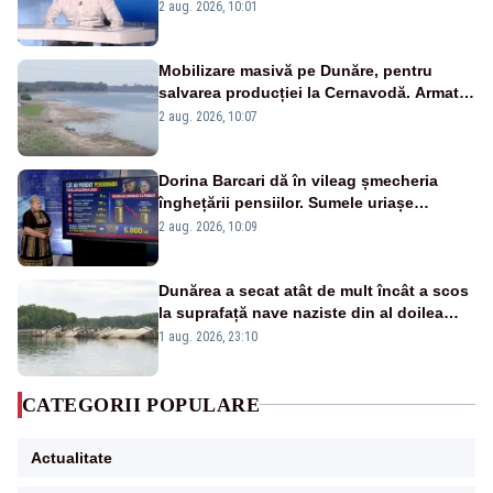
catastrofă pentru bănci și fondurile de
2 aug. 2026, 10:01
pensii
Mobilizare masivă pe Dunăre, pentru
salvarea producției la Cernavodă. Armata
va detona o stâncă și va devia apa
2 aug. 2026, 10:07
fluviului - IMAGINI AERIENE
Dorina Barcari dă în vileag șmecheria
înghețării pensiilor. Sumele uriașe
pierdute de fiecare român
2 aug. 2026, 10:09
Dunărea a secat atât de mult încât a scos
la suprafață nave naziste din al doilea
război mondial
1 aug. 2026, 23:10
CATEGORII POPULARE
Actualitate