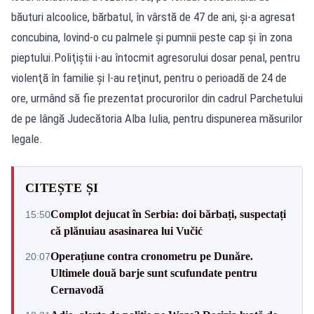
băuturi alcoolice, bărbatul, în vârstă de 47 de ani, şi-a agresat
concubina, lovind-o cu palmele și pumnii peste cap și în zona
pieptului.Poliţiştii i-au întocmit agresorului dosar penal, pentru
violenţă în familie şi l-au reţinut, pentru o perioadă de 24 de
ore, urmând să fie prezentat procurorilor din cadrul Parchetului
de pe lângă Judecătoria Alba Iulia, pentru dispunerea măsurilor
legale.
CITEȘTE ȘI
Complot dejucat în Serbia: doi bărbați, suspectați
15:50
că plănuiau asasinarea lui Vučić
Operațiune contra cronometru pe Dunăre.
20:07
Ultimele două barje sunt scufundate pentru
Cernavodă