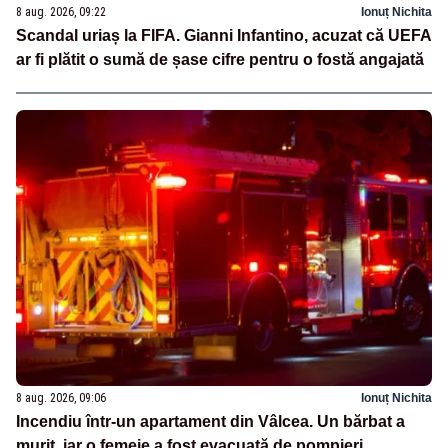
8 aug. 2026, 09:22
Ionuț Nichita
Scandal uriaș la FIFA. Gianni Infantino, acuzat că UEFA
ar fi plătit o sumă de șase cifre pentru o fostă angajată
8 aug. 2026, 09:06
Ionuț Nichita
Incendiu într-un apartament din Vâlcea. Un bărbat a
murit, iar o femeie a fost evacuată de pompieri