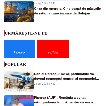
7 aug. 2026, 10:43
Criza din energie. Cine scapă de măsurile
de raționalizare impuse de Bolojan
URMĂREȘTE-NE PE
Facebook
YouTube
POPULAR
Daniel Udrescu: De ce patrimoniul va
deveni conceptul central al economiei
viitoare?
2 aug. 2026, 09:22
Piperea (AUR): România a evitat
retrogradarea la junk pentru că era o