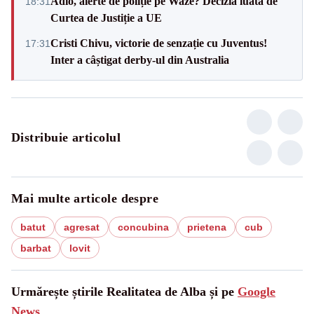
Adio, alerte de poliție pe Waze? Decizia luată de
18:31
Curtea de Justiție a UE
Cristi Chivu, victorie de senzație cu Juventus!
17:31
Inter a câștigat derby-ul din Australia
Distribuie articolul
Mai multe articole despre
batut
agresat
concubina
prietena
cub
barbat
lovit
Urmărește știrile Realitatea de Alba și pe
Google
News