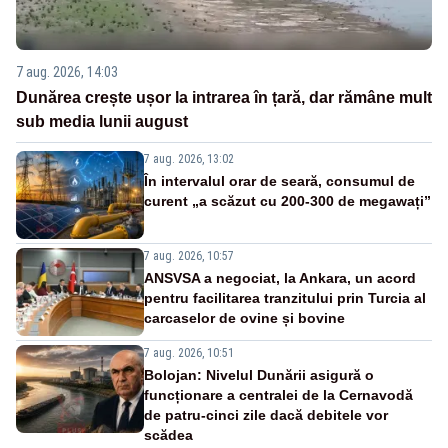
7 aug. 2026, 14:03
Dunărea crește ușor la intrarea în țară, dar rămâne mult
sub media lunii august
7 aug. 2026, 13:02
În intervalul orar de seară, consumul de
curent „a scăzut cu 200-300 de megawați”
7 aug. 2026, 10:57
ANSVSA a negociat, la Ankara, un acord
pentru facilitarea tranzitului prin Turcia al
carcaselor de ovine și bovine
7 aug. 2026, 10:51
Bolojan: Nivelul Dunării asigură o
funcționare a centralei de la Cernavodă
de patru-cinci zile dacă debitele vor
scădea