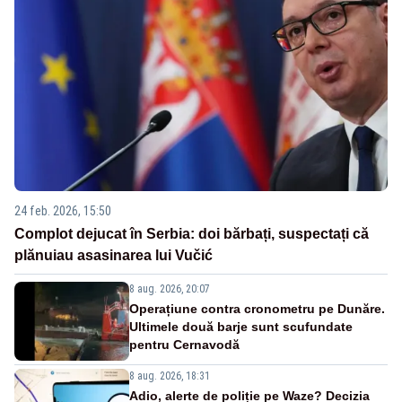
24 feb. 2026, 15:50
Complot dejucat în Serbia: doi bărbați, suspectați că
plănuiau asasinarea lui Vučić
8 aug. 2026, 20:07
Operațiune contra cronometru pe Dunăre.
Ultimele două barje sunt scufundate
pentru Cernavodă
8 aug. 2026, 18:31
Adio, alerte de poliție pe Waze? Decizia