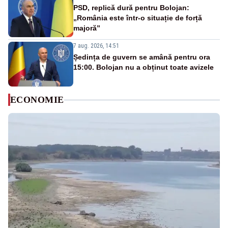
PSD, replică dură pentru Bolojan:
„România este într-o situație de forță
majoră”
7 aug. 2026, 14:51
Ședința de guvern se amână pentru ora
15:00. Bolojan nu a obținut toate avizele
ECONOMIE