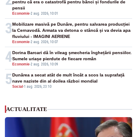
pentru că era o catastrofă pentru bănci și fondurile de
pensii
Economie
-
2 aug. 2026, 10:01
3
Mobilizare masivă pe Dunăre, pentru salvarea producției
la Cernavodă. Armata va detona o stâncă și va devia apa
fluviului - IMAGINI AERIENE
Economie
-
2 aug. 2026, 10:07
4
Dorina Barcari dă în vileag șmecheria înghețării pensiilor.
Sumele uriașe pierdute de fiecare român
Economie
-
2 aug. 2026, 10:09
5
Dunărea a secat atât de mult încât a scos la suprafață
nave naziste din al doilea război mondial
Social
-
1 aug. 2026, 23:10
ACTUALITATE