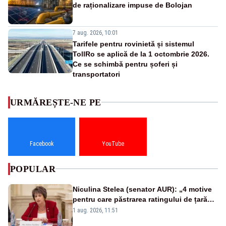
de raționalizare impuse de Bolojan
7 aug. 2026, 10:01
Tarifele pentru rovinietă și sistemul
TollRo se aplică de la 1 octombrie 2026.
Ce se schimbă pentru șoferi și
transportatori
URMĂREȘTE-NE PE
Facebook
YouTube
POPULAR
Niculina Stelea (senator AUR): „4 motive
pentru care păstrarea ratingului de țară
nu este o reușită pentru Guvernul
1 aug. 2026, 11:51
Bolojan”