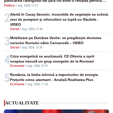
păstrarea ratingului de țară nu este o reușită pentru
Politica
·
1 aug. 2026, 11:51
Guvernul Bolojan”
2
Alertă în Caraș-Severin: incendiile de vegetație se extind,
zeci de pompieri și silvicultori se luptă cu flăcările -
VIDEO
Social
-
1 aug. 2026, 12:44
3
Mobilizare pe Dunărea Veche: se pregătește devierea
cursului fluviului către Cernavodă – VIDEO
Social
-
1 aug. 2026, 13:38
4
Criza energetică se acutizează. CE Oltenia a oprit
noaptea trecută un grup energetic de la Rovinari
Economie
-
1 aug. 2026, 13:41
5
România, la limita tehnică a importurilor de energie.
Prețurile cresc alarmant - Analiză Realitatea Plus
Economie
-
1 aug. 2026, 11:36
ACTUALITATE