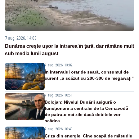
7 aug. 2026, 14:03
Dunărea crește ușor la intrarea în țară, dar rămâne mult
sub media lunii august
7 aug. 2026, 13:02
În intervalul orar de seară, consumul de
curent „a scăzut cu 200-300 de megawați”
7 aug. 2026, 10:51
Bolojan: Nivelul Dunării asigură o
funcționare a centralei de la Cernavodă
de patru-cinci zile dacă debitele vor
scădea
7 aug. 2026, 10:43
Criza din energie. Cine scapă de măsurile