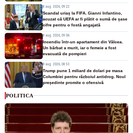
8 aug. 2026, 09:22
Scandal uriaș la FIFA. Gianni Infantino,
acuzat că UEFA ar fi plătit o sumă de șase
cifre pentru o fostă angajată
8 aug. 2026, 09:06
Incendiu într-un apartament din Vâlcea.
Un bărbat a murit, iar o femeie a fost
evacuată de pompieri
8 aug. 2026, 08:53
Trump pune 1 miliard de dolari pe masa
Columbiei pentru războiul antidrog. Noul
președinte promite o ofensivă
POLITICA