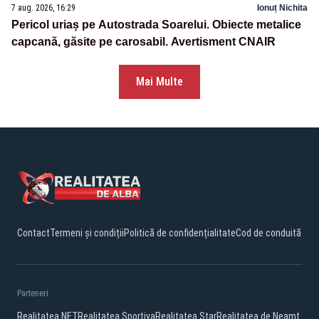
7 aug. 2026, 16:29
Ionuț Nichita
Pericol uriaș pe Autostrada Soarelui. Obiecte metalice
capcană, găsite pe carosabil. Avertisment CNAIR
Mai Multe
Contact
Termeni și condiții
Politică de confidențialitate
Cod de conduită
Parteneri:
Realitatea.NET
Realitatea Sportiva
Realitatea Star
Realitatea de Neamt