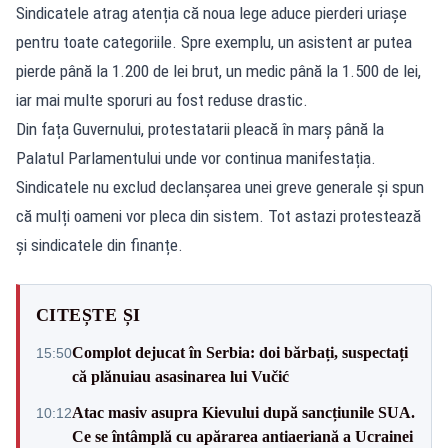
Sindicatele atrag atenția că noua lege aduce pierderi uriașe
pentru toate categoriile. Spre exemplu, un asistent ar putea
pierde până la 1.200 de lei brut, un medic până la 1.500 de lei,
iar mai multe sporuri au fost reduse drastic.
Din fața Guvernului, protestatarii pleacă în marș până la
Palatul Parlamentului unde vor continua manifestația.
Sindicatele nu exclud declanșarea unei greve generale și spun
că mulți oameni vor pleca din sistem. Tot astazi protestează
și sindicatele din finanțe.
CITEȘTE ȘI
Complot dejucat în Serbia: doi bărbați, suspectați
15:50
că plănuiau asasinarea lui Vučić
Atac masiv asupra Kievului după sancțiunile SUA.
10:12
Ce se întâmplă cu apărarea antiaeriană a Ucrainei