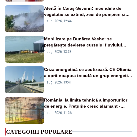
Alertă în Caraș-Severin: incendiile de
vegetație se extind, zeci de pompieri și
silvicultori se luptă cu flăcările - VIDEO
1 aug. 2026, 12:44
Mobilizare pe Dunărea Veche: se
pregătește devierea cursului fluviului
către Cernavodă – VIDEO
1 aug. 2026, 13:38
Criza energetică se acutizează. CE Oltenia
a oprit noaptea trecută un grup energetic
de la Rovinari
1 aug. 2026, 13:41
România, la limita tehnică a importurilor
de energie. Prețurile cresc alarmant -
Analiză Realitatea Plus
1 aug. 2026, 11:36
CATEGORII POPULARE