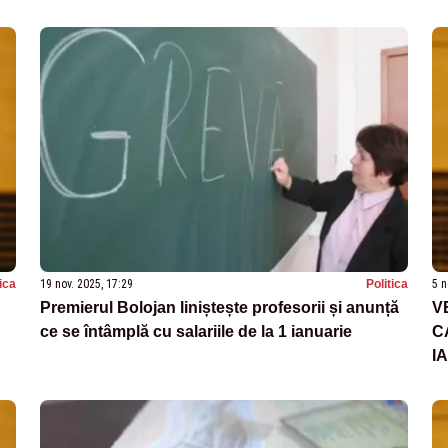
tica
19 nov. 2025, 17:29
Politica
5 n
Premierul Bolojan liniștește profesorii și anunță
V
ce se întâmplă cu salariile de la 1 ianuarie
C
I
S
P