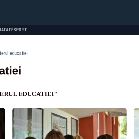
NATATE
SPORT
terul educatiei
atiei
ERUL EDUCATIEI"