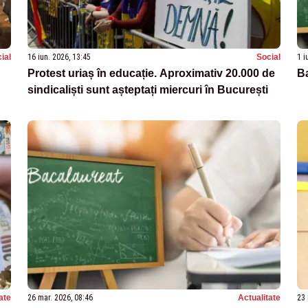
ial
16 iun. 2026, 13:45
Social
1 i
Protest uriaș în educație. Aproximativ 20.000 de
Ba
sindicaliști sunt așteptați miercuri în București
ate
26 mar. 2026, 08:46
Actualitate
23 