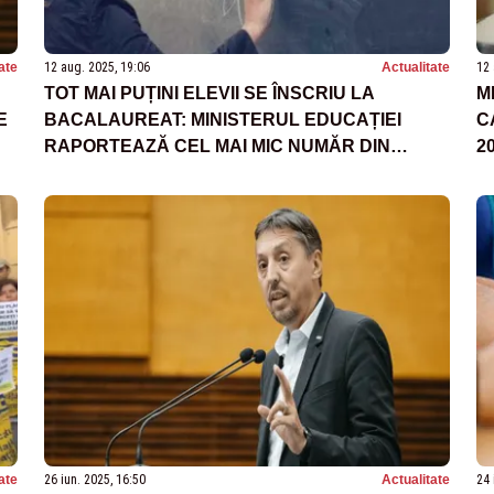
ate
12 aug. 2025, 19:06
Actualitate
12 
TOT MAI PUȚINI ELEVII SE ÎNSCRIU LA
M
E
BACALAUREAT: MINISTERUL EDUCAȚIEI
C
RAPORTEAZĂ CEL MAI MIC NUMĂR DIN
2
ULTIMII 20 DE ANI
ate
26 iun. 2025, 16:50
Actualitate
24 