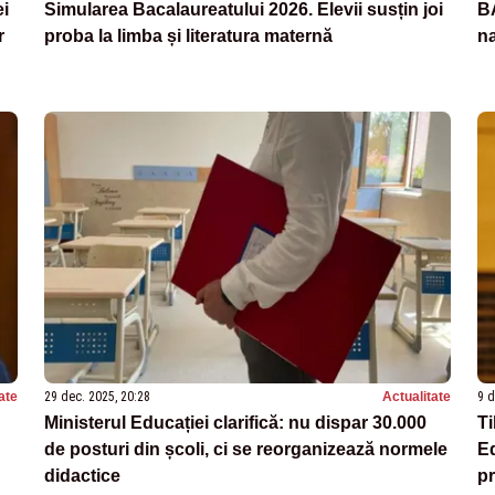
ei
Simularea Bacalaureatului 2026. Elevii susțin joi
BA
r
proba la limba și literatura maternă
na
ate
29 dec. 2025, 20:28
Actualitate
9 d
Ministerul Educației clarifică: nu dispar 30.000
Ti
de posturi din școli, ci se reorganizează normele
Ed
didactice
pr