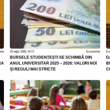
ate
18 sept. 2025, 19:11
Economie
8 s
BURSELE STUDENȚEȘTI SE SCHIMBĂ DIN
D
RA
ANUL UNIVERSITAR 2025 – 2026: VALORI NOI
B
ȘI REGULI MAI STRICTE
C