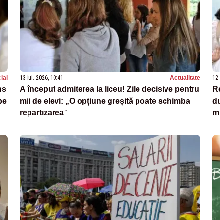
ial
13 iul. 2026, 10:41
Actualitate
12 
ns
A început admiterea la liceu! Zile decisive pentru
Re
pe
mii de elevi: „O opțiune greșită poate schimba
du
repartizarea”
mi