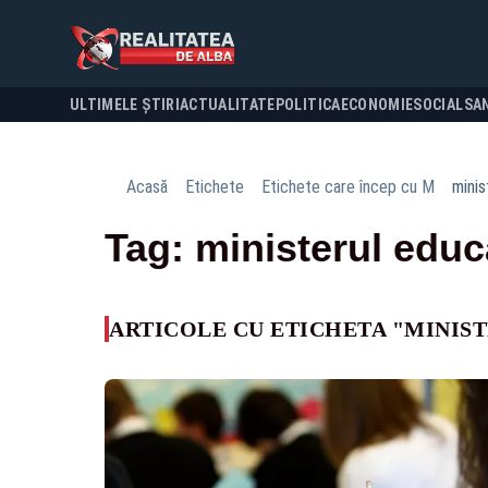
ULTIMELE ȘTIRI
ACTUALITATE
POLITICA
ECONOMIE
SOCIAL
SA
Acasă
Etichete
Etichete care încep cu M
minis
Tag: ministerul educ
ARTICOLE CU ETICHETA "MINIST