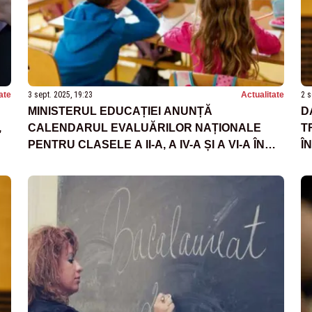
ate
3 sept. 2025, 19:23
Actualitate
2 s
MINISTERUL EDUCAȚIEI ANUNȚĂ
D
,
CALENDARUL EVALUĂRILOR NAȚIONALE
T
PENTRU CLASELE A II-A, A IV-A ȘI A VI-A ÎN
Î
ANUL ȘCOLAR 2025-2026