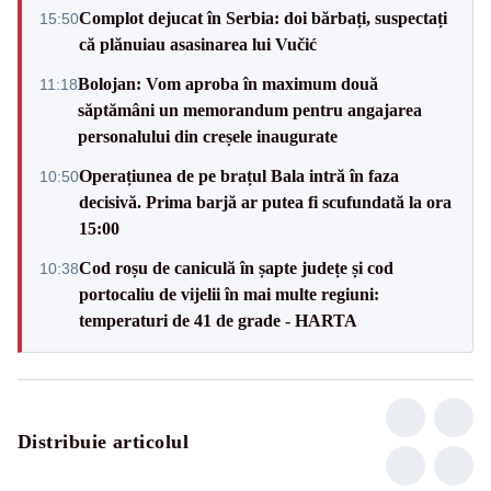
Complot dejucat în Serbia: doi bărbați, suspectați
15:50
că plănuiau asasinarea lui Vučić
Bolojan: Vom aproba în maximum două
11:18
săptămâni un memorandum pentru angajarea
personalului din creșele inaugurate
Operațiunea de pe brațul Bala intră în faza
10:50
decisivă. Prima barjă ar putea fi scufundată la ora
15:00
Cod roșu de caniculă în șapte județe și cod
10:38
portocaliu de vijelii în mai multe regiuni:
temperaturi de 41 de grade - HARTA
Distribuie articolul