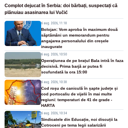
Complot dejucat în Serbia: doi bărbați, suspectați că
plănuiau asasinarea lui Vučić
6 aug. 2026, 11:18
Bolojan: Vom aproba în maximum două
săptămâni un memorandum pentru
angajarea personalului din creșele
inaugurate
6 aug. 2026, 10:50
Operațiunea de pe brațul Bala intră în faza
decisivă. Prima barjă ar putea fi
scufundată la ora 15:00
6 aug. 2026, 10:38
Cod roșu de caniculă în șapte județe și
cod portocaliu de vijelii în mai multe
regiuni: temperaturi de 41 de grade -
HARTA
6 aug. 2026, 10:34
Sindicatele din Educație, noi discuții la
Cotroceni pe tema legii salarizării