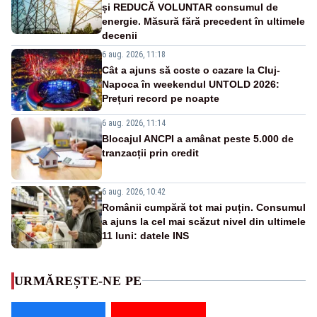
și REDUCĂ VOLUNTAR consumul de
energie. Măsură fără precedent în ultimele
decenii
6 aug. 2026, 11:18
Cât a ajuns să coste o cazare la Cluj-
Napoca în weekendul UNTOLD 2026:
Prețuri record pe noapte
6 aug. 2026, 11:14
Blocajul ANCPI a amânat peste 5.000 de
tranzacții prin credit
6 aug. 2026, 10:42
Românii cumpără tot mai puțin. Consumul
a ajuns la cel mai scăzut nivel din ultimele
11 luni: datele INS
URMĂREȘTE-NE PE