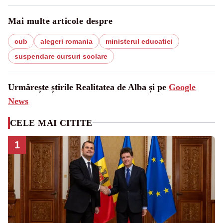
Mai multe articole despre
cub
alegeri romania
ministerul educatiei
suspendare cursuri scolare
Urmărește știrile Realitatea de Alba și pe
Google
News
CELE MAI CITITE
1