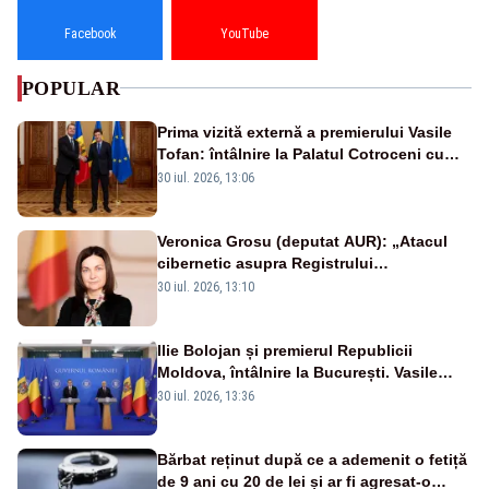
Facebook
YouTube
POPULAR
Prima vizită externă a premierului Vasile
Tofan: întâlnire la Palatul Cotroceni cu
președintele Nicușor Dan
30 iul. 2026, 13:06
Veronica Grosu (deputat AUR): „Atacul
cibernetic asupra Registrului
Proprietăților transmite un semnal de
30 iul. 2026, 13:10
neîncredere investitorilor”
Ilie Bolojan și premierul Republicii
Moldova, întâlnire la București. Vasile
Tofan, primit cu onoruri militare
30 iul. 2026, 13:36
Bărbat reținut după ce a ademenit o fetiță
de 9 ani cu 20 de lei și ar fi agresat-o