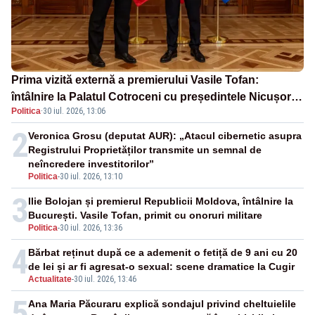
Prima vizită externă a premierului Vasile Tofan:
întâlnire la Palatul Cotroceni cu președintele Nicușor
Politica
·
30 iul. 2026, 13:06
Dan
2
Veronica Grosu (deputat AUR): „Atacul cibernetic asupra
Registrului Proprietăților transmite un semnal de
neîncredere investitorilor”
Politica
-
30 iul. 2026, 13:10
3
Ilie Bolojan și premierul Republicii Moldova, întâlnire la
București. Vasile Tofan, primit cu onoruri militare
Politica
-
30 iul. 2026, 13:36
4
Bărbat reținut după ce a ademenit o fetiță de 9 ani cu 20
de lei și ar fi agresat-o sexual: scene dramatice la Cugir
Actualitate
-
30 iul. 2026, 13:46
5
Ana Maria Păcuraru explică sondajul privind cheltuielile