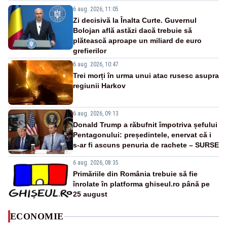
6 aug. 2026, 11:05
Zi decisivă la Înalta Curte. Guvernul
Bolojan află astăzi dacă trebuie să
plătească aproape un miliard de euro
grefierilor
6 aug. 2026, 10:47
Trei morți în urma unui atac rusesc asupra
regiunii Harkov
6 aug. 2026, 09:13
Donald Trump a răbufnit împotriva șefului
Pentagonului: președintele, enervat că i
s-ar fi ascuns penuria de rachete – SURSE
6 aug. 2026, 08:35
Primăriile din România trebuie să fie
înrolate în platforma ghiseul.ro până pe
25 august
ECONOMIE