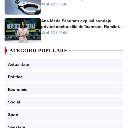
sexual: scene dramatice la Cugir
30 iul. 2026, 13:46
Ana Maria Păcuraru explică sondajul
privind cheltuielile de înarmare: Românii
cer transparență în achiziții și un echilibru
30 iul. 2026, 13:06
între partenerii externi
CATEGORII POPULARE
Actualitate
Politica
Economie
Social
Sport
Sanatate