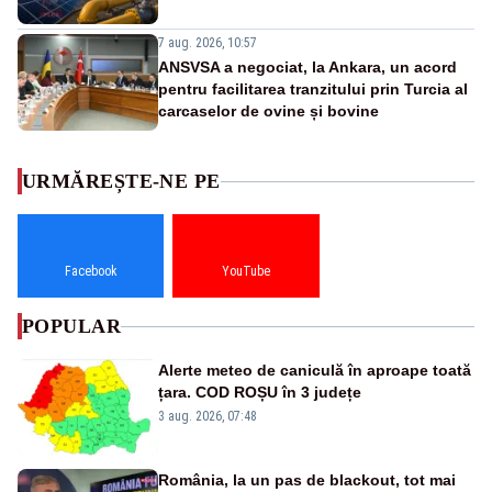
7 aug. 2026, 10:57
ANSVSA a negociat, la Ankara, un acord
pentru facilitarea tranzitului prin Turcia al
carcaselor de ovine și bovine
URMĂREȘTE-NE PE
Facebook
YouTube
POPULAR
Alerte meteo de caniculă în aproape toată
țara. COD ROȘU în 3 județe
3 aug. 2026, 07:48
România, la un pas de blackout, tot mai