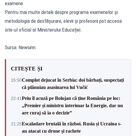
examene.
Pentru mai multe detalii despre programa examenelor și
metodologia de desfășurare, elevii și profesorii pot accesa
site-ul oficial al Ministerului Educației.
Sursa: Newsinn
CITEȘTE ȘI
Complot dejucat în Serbia: doi bărbați, suspectați
15:50
că plănuiau asasinarea lui Vučić
Peiu îl acuză pe Bolojan că ține România pe loc:
22:41
„Premier și ministru interimar la Energie, dar nu
are curaj să ia o decizie”
Escaladare brutală în război. Rusia și Ucraina s-
21:25
au atacat cu drone și rachete