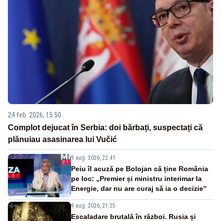
24 feb. 2026, 15:50
Complot dejucat în Serbia: doi bărbați, suspectați că
plănuiau asasinarea lui Vučić
9 aug. 2026, 22:41
Peiu îl acuză pe Bolojan că ține România
pe loc: „Premier și ministru interimar la
Energie, dar nu are curaj să ia o decizie”
9 aug. 2026, 21:25
Escaladare brutală în război. Rusia și