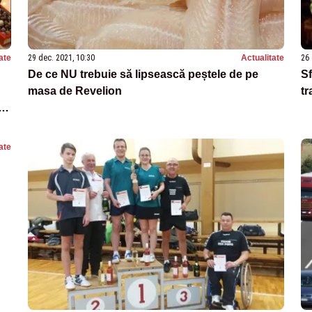
ate
29 dec. 2021, 10:30
Actualitate
26 
De ce NU trebuie să lipsească peștele de pe
Sf
masa de Revelion
tr
re
ate