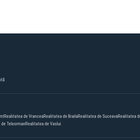
ită
amt
Realitatea de Vrancea
Realitatea de Braila
Realitatea de Suceava
Realitatea 
a de Teleorman
Realitatea de Vaslui