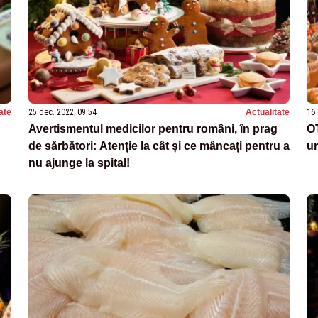
ate
25 dec. 2022, 09:54
Actualitate
16 
Avertismentul medicilor pentru români, în prag
OT
de sărbători: Atenție la cât și ce mâncați pentru a
ur
nu ajunge la spital!