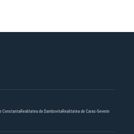
de Constanta
Realitatea de Dambovita
Realitatea de Caras-Severin