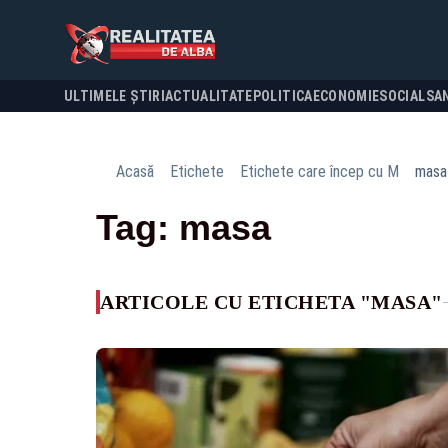
ULTIMELE ȘTIRI
ACTUALITATE
POLITICA
ECONOMIE
SOCIAL
SA
Acasă
Etichete
Etichete care încep cu M
masa
Tag: masa
ARTICOLE CU ETICHETA "MASA"